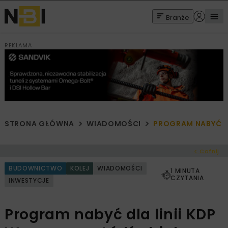
Branże
REKLAMA
STRONA GŁÓWNA
WIADOMOŚCI
PROGRAM NABYĆ DL
< Cofnij
BUDOWNICTWO
KOLEJ
WIADOMOŚCI
1 MINUTA
CZYTANIA
INWESTYCJE
Program nabyć dla linii KDP