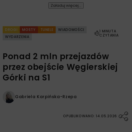
Załaduj więcej...
DROGI
MOSTY
TUNELE
WIADOMOŚCI
1 MINUTA
CZYTANIA
WYDARZENIA
Ponad 2 mln przejazdów
przez obejście Węgierskiej
Górki na S1
Gabriela Karpińska-Rzepa
OPUBLIKOWANO: 14.05.2026