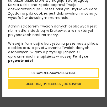
są także takie, które wymagają Twojej zgody.
Każda udzielona zgoda poprawi Twoje
doświadczenia jeśli jesteś naszym Użytkownikiem.
Zgoda na pliki cookies jest dobrowolna i można ją
Lubisz wiedzieć więcej?
wycofać w dowolnym momencie.
Zapisz się do newslettera aby otrzymywać od
Administratorem Twoich danych osobowych jest
nas najlepsze informacje branżowe,
nbi med!a z siedzibą w Krakowie, a w niektórych
przypadkach nasi Partnerzy.
zaproszenia na wydarzenia, atrakcyjne oferty i
dedykowane akcje specjalne.
Więcej informacji o korzystaniu przez nas z plików
cookies oraz o przetwarzaniu Twoich danych
osobowych, w tym o przysługujących Ci
uprawnieniach, znajdziesz w naszej
Polityce
prywatności
.
Zapoznałam/em się z
Polityką Prywatności
i
Regulaminem
oraz wyrażam zgodę na otrzymywanie na
podany przeze mnie adres e-mail korespondencji
USTAWIENIA ZAAWANSOWANNE
handlowej w postaci newslettera.
AKCEPTUJĘ I PRZECHODZĘ DO SERWISU
ZAPISZ MNIE