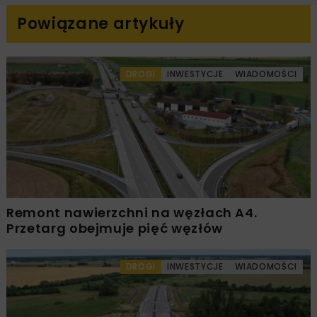
Powiązane artykuły
DROGI
INWESTYCJE
WIADOMOŚCI
Remont nawierzchni na węzłach A4.
Przetarg obejmuje pięć węzłów
DROGI
INWESTYCJE
WIADOMOŚCI