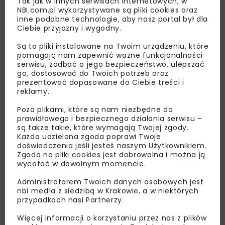
Tak jak w innych serwisach internetowych, w
NBI.com.pl wykorzystywane są pliki cookies oraz
inne podobne technologie, aby nasz portal był dla
Ciebie przyjazny i wygodny.
Są to pliki instalowane na Twoim urządzeniu, które
pomagają nam zapewnić ważne funkcjonalności
serwisu, zadbać o jego bezpieczeństwo, ulepszać
go, dostosować do Twoich potrzeb oraz
prezentować dopasowane do Ciebie treści i
reklamy.
Lubisz wiedzieć więcej?
Poza plikami, które są nam niezbędne do
Zapisz się do newslettera aby otrzymywać od
prawidłowego i bezpiecznego działania serwisu –
są także takie, które wymagają Twojej zgody.
nas najlepsze informacje branżowe,
Każda udzielona zgoda poprawi Twoje
zaproszenia na wydarzenia, atrakcyjne oferty i
doświadczenia jeśli jesteś naszym Użytkownikiem.
dedykowane akcje specjalne.
Zgoda na pliki cookies jest dobrowolna i można ją
wycofać w dowolnym momencie.
Administratorem Twoich danych osobowych jest
nbi med!a z siedzibą w Krakowie, a w niektórych
przypadkach nasi Partnerzy.
Zapoznałam/em się z
Polityką Prywatności
i
Regulaminem
oraz wyrażam zgodę na otrzymywanie na
podany przeze mnie adres e-mail korespondencji
Więcej informacji o korzystaniu przez nas z plików
handlowej w postaci newslettera.