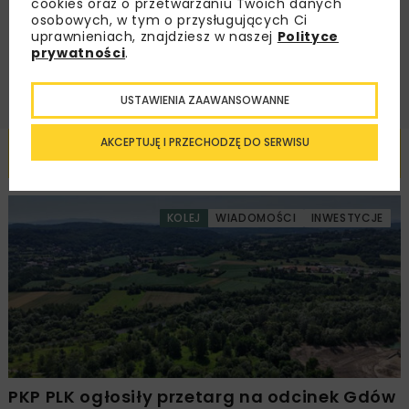
cookies oraz o przetwarzaniu Twoich danych
osobowych, w tym o przysługujących Ci
uprawnieniach, znajdziesz w naszej
Polityce
ZAPISZ MNIE
prywatności
.
USTAWIENIA ZAAWANSOWANNE
AKCEPTUJĘ I PRZECHODZĘ DO SERWISU
Powiązane artykuły
KOLEJ
WIADOMOŚCI
INWESTYCJE
PKP PLK ogłosiły przetarg na odcinek Gdów