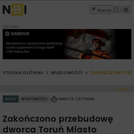
Branże
REKLAMA
STRONA GŁÓWNA
WIADOMOŚCI
ZAKOŃCZONO PRZ
< Cofnij
KOLEJ
WIADOMOŚCI
1 MINUTA CZYTANIA
Zakończono przebudowę
dworca Toruń Miasto