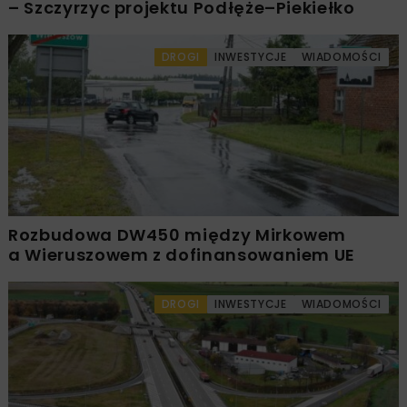
– Szczyrzyc projektu Podłęże–Piekiełko
DROGI
INWESTYCJE
WIADOMOŚCI
Rozbudowa DW450 między Mirkowem
a Wieruszowem z dofinansowaniem UE
DROGI
INWESTYCJE
WIADOMOŚCI