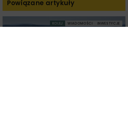
Powiązane artykuły
KOLEJ
WIADOMOŚCI
INWESTYCJE
PKP PLK ogłosiły przetarg na odcinek Gdów
– Szczyrzyc projektu Podłęże–Piekiełko
DROGI
INWESTYCJE
WIADOMOŚCI