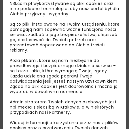
NBI.com.pl wykorzystywane są pliki cookies oraz
inne podobne technologie, aby nasz portal był dla
Ciebie przyjazny i wygodny.
Są to pliki instalowane na Twoim urządzeniu, które
pomagają nam zapewnić ważne funkcjonalności
serwisu, zadbać o jego bezpieczeństwo, ulepszać
go, dostosować do Twoich potrzeb oraz
prezentować dopasowane do Ciebie treści i
reklamy.
Lubisz wiedzieć więcej?
Poza plikami, które są nam niezbędne do
Zapisz się do newslettera aby otrzymywać od
prawidłowego i bezpiecznego działania serwisu –
nas najlepsze informacje branżowe,
są także takie, które wymagają Twojej zgody.
Każda udzielona zgoda poprawi Twoje
zaproszenia na wydarzenia, atrakcyjne oferty i
doświadczenia jeśli jesteś naszym Użytkownikiem.
dedykowane akcje specjalne.
Zgoda na pliki cookies jest dobrowolna i można ją
wycofać w dowolnym momencie.
Administratorem Twoich danych osobowych jest
nbi med!a z siedzibą w Krakowie, a w niektórych
Zapoznałam/em się z
Polityką Prywatności
i
przypadkach nasi Partnerzy.
Regulaminem
oraz wyrażam zgodę na otrzymywanie na
podany przeze mnie adres e-mail korespondencji
Więcej informacji o korzystaniu przez nas z plików
handlowej w postaci newslettera.
cookies oraz o przetwarzaniu Twoich danych