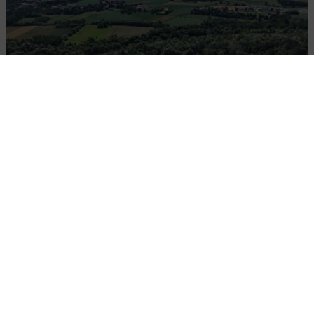
PKP PLK ogłosiły przetarg na odcinek Gdów
– Szczyrzyc projektu Podłęże–Piekiełko
DROGI
INWESTYCJE
WIADOMOŚCI
Rozbudowa DW450 między Mirkowem a
Wieruszowem z dofinansowaniem UE