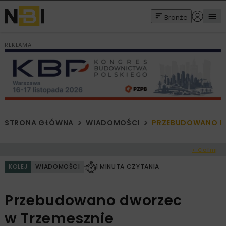
Branże
REKLAMA
STRONA GŁÓWNA
WIADOMOŚCI
PRZEBUDOWANO D
< Cofnij
KOLEJ
WIADOMOŚCI
1 MINUTA CZYTANIA
Przebudowano dworzec
w Trzemesznie