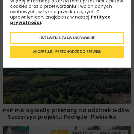
Więcej informacji o korzystaniu przez nas z plików
cookies oraz o przetwarzaniu Twoich danych
osobowych, w tym o przysługujących Ci
uprawnieniach, znajdziesz w naszej
Polityce
prywatności
.
Powiązane artykuły
USTAWIENIA ZAAWANSOWANNE
AKCEPTUJĘ I PRZECHODZĘ DO SERWISU
KOLEJ
WIADOMOŚCI
INWESTYCJE
PKP PLK ogłosiły przetarg na odcinek Gdów
– Szczyrzyc projektu Podłęże–Piekiełko
DROGI
INWESTYCJE
WIADOMOŚCI