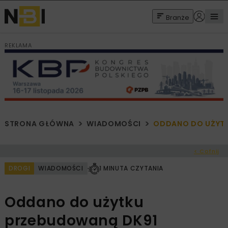
Branże
REKLAMA
STRONA GŁÓWNA
WIADOMOŚCI
ODDANO DO UŻYTK
< Cofnij
DROGI
WIADOMOŚCI
1 MINUTA CZYTANIA
Oddano do użytku
przebudowaną DK91