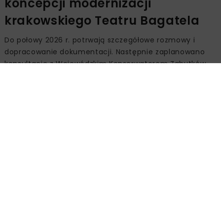
koncepcji modernizacji
krakowskiego Teatru Bagatela
Do połowy 2026 r. potrwają szczegółowe rozmowy i
dopracowanie dokumentacji. Następnie zaplanowano
konsultacje z Wojewódzkim Konserwatorem Zabytków
oraz procedury związane z uzyskaniem pozwolenia na
budowę. Proces ten potrwa około półtora roku.
Otwarcie odnowionego teatru planowane jest na 2029
r., w 110. rocznicę jego działalności. Jak podkreśla
dyrektor Andrzej Wyrobiec, to ambitny, lecz realny
termin.
Finansowanie inwestycji i
działalność teatru w czasie prac
Szacowany koszt modernizacji wynosi około 50 mln zł.
Środki na realizację zadania są ujęte w Wieloletniej