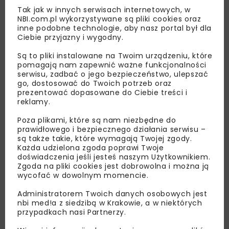
Tak jak w innych serwisach internetowych, w
NBI.com.pl wykorzystywane są pliki cookies oraz
inne podobne technologie, aby nasz portal był dla
Ciebie przyjazny i wygodny.
Są to pliki instalowane na Twoim urządzeniu, które
Lubisz wiedzieć więcej?
pomagają nam zapewnić ważne funkcjonalności
serwisu, zadbać o jego bezpieczeństwo, ulepszać
go, dostosować do Twoich potrzeb oraz
Zapisz się do newslettera aby otrzymywać od
prezentować dopasowane do Ciebie treści i
nas najlepsze informacje branżowe,
reklamy.
zaproszenia na wydarzenia, atrakcyjne oferty i
Poza plikami, które są nam niezbędne do
dedykowane akcje specjalne.
prawidłowego i bezpiecznego działania serwisu –
są także takie, które wymagają Twojej zgody.
Każda udzielona zgoda poprawi Twoje
doświadczenia jeśli jesteś naszym Użytkownikiem.
Zgoda na pliki cookies jest dobrowolna i można ją
Zapoznałam/em się z
Polityką Prywatności
i
wycofać w dowolnym momencie.
Regulaminem
oraz wyrażam zgodę na otrzymywanie na
podany przeze mnie adres e-mail korespondencji
Administratorem Twoich danych osobowych jest
handlowej w postaci newslettera.
nbi med!a z siedzibą w Krakowie, a w niektórych
przypadkach nasi Partnerzy.
ZAPISZ MNIE