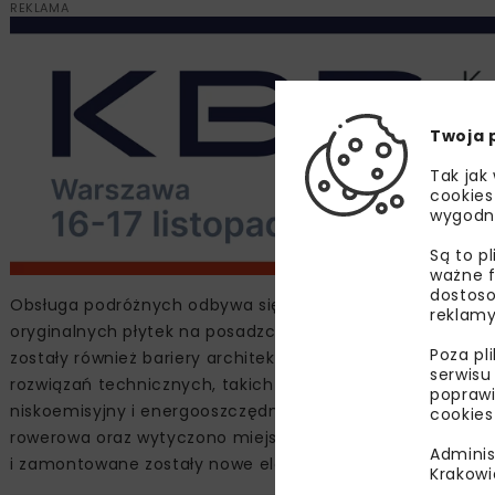
REKLAMA
Twoja 
Tak jak
cookies
wygodn
Są to p
ważne f
dostoso
Obsługa podróżnych odbywa się w holu dworca, który jed
reklamy
oryginalnych płytek na posadzce tworzących geometryczn
Poza pl
zostały również bariery architektoniczne oraz wprowadzo
serwisu
rozwiązań technicznych, takich jak pompa ciepła czy syst
poprawi
niskoemisyjny i energooszczędny. Zmieniło się także bez
cookies
rowerowa oraz wytyczono miejsce postojowe dla osób z n
Adminis
i zamontowane zostały nowe elementy małej architektury 
Krakowi