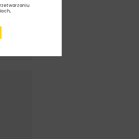
przetwarzaniu
iach,
OWY
PID
YCH