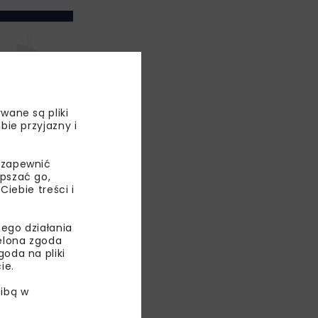
wane są pliki
bie przyjazny i
 zapewnić
epszać go,
ebie treści i
dtworzenie
inowane
ego działania
tosowaniu
ielona zgoda
bardziej
oda na pliki
wiata
ie.
ń
ibą w