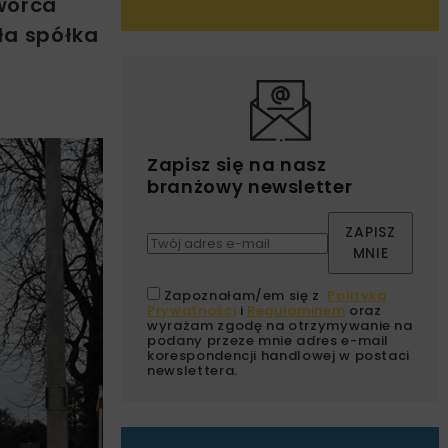
worca
ła spółka
Zapisz się na nasz
branżowy newsletter
ZAPISZ
MNIE
Zapoznałam/em się z
Polityką
Prywatności
i
Regulaminem
oraz
wyrażam zgodę na otrzymywanie na
podany przeze mnie adres e-mail
korespondencji handlowej w postaci
newslettera.