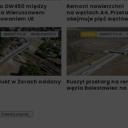
a DW450 między
Remont nawierzchni
 a Wieruszowem
na węzłach A4. Przet
sowaniem UE
obejmuje pięć węzłó
INWESTYCJE
WIADOMOŚCI
DROGI
INWESTYCJE
ukt w Żorach oddany
Ruszył przetarg na r
węzła Bolesławiec na
Załaduj więcej...