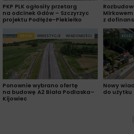
PKP PLK ogłosiły przetarg
Rozbudow
na odcinek Gdów – Szczyrzyc
Mirkowem
projektu Podłęże–Piekiełko
z dofinan
DROGI
INWESTYCJE
WIADOMOŚCI
KOLEJ
Ponownie wybrano ofertę
Nowy wiad
na budowę A2 Biała Podlaska–
do użytku
Kijowiec