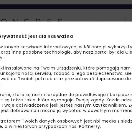
prywatność jest dla nas ważna
 w innych serwisach internetowych, w NBI.com.pl wykorzysty
 oraz inne podobne technologie, aby nasz portal był dla Cie
y.
liki instalowane na Twoim urządzeniu, które pomagają nam
unkcjonalności serwisu, zadbać o jego bezpieczeństwo, ul
wać do Twoich potrzeb oraz prezentować dopasowane do Ci
nocześnie pełni funkcję poczekalni. Zdecydowano się na o
.
y wzór, a także drewnianej boazerii na ścianach. Wyelim
ikami, które są nam niezbędne do prawidłowego i bezpieczn
no ułatwienia dla osób z niepełnosprawnościami. Dzięki zas
 – są także takie, które wymagają Twojej zgody. Każda udz
emy inteligentnego zarządzania budynkiem obiekt stał się 
 Twoje doświadczenia jeśli jesteś naszym Użytkownikiem. Zg
pośrednie otoczenie dworca. Powstały nowe nawierzchnie i 
 jest dobrowolna i można ją wycofać w dowolnym momenc
iepełnosprawnościami, uporządkowana została także ziele
tratorem Twoich danych osobowych jest nbi med!a z siedz
miejskiej.
e, a w niektórych przypadkach nasi Partnerzy.