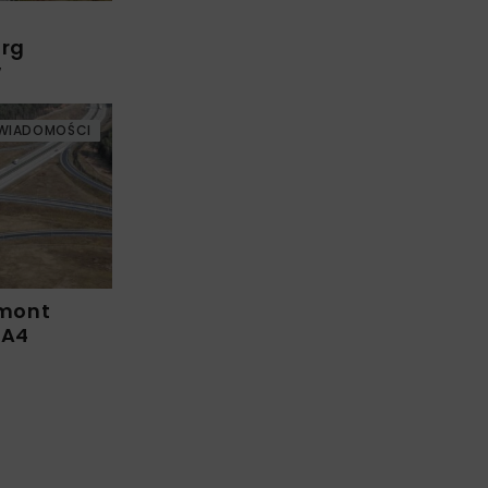
arg
w
WIADOMOŚCI
emont
 A4