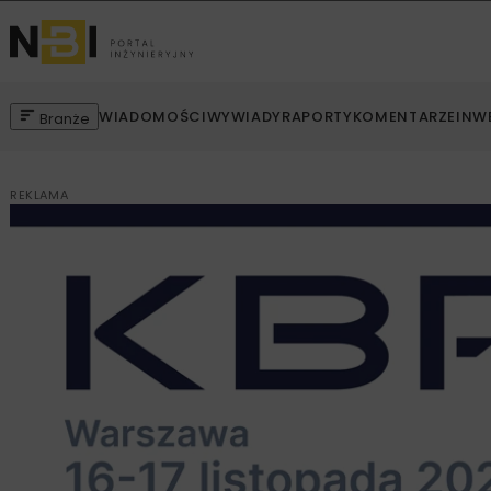
WIADOMOŚCI
WYWIADY
RAPORTY
KOMENTARZE
INW
Branże
REKLAMA