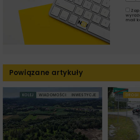
Zap
wyraż
mail k
Powiązane artykuły
KOLEJ
WIADOMOŚCI
INWESTYCJE
DROGI