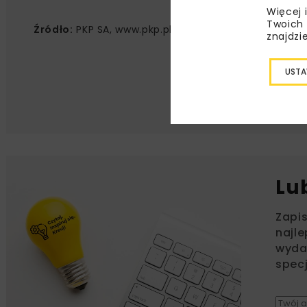
Więcej 
Twoich 
Źródło:
PKP SA, www.pkp.pl
znajdzi
USTA
Lu
Zapi
najle
wydar
specj