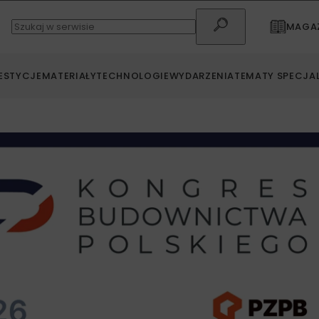
MAGAZ
ESTYCJE
MATERIAŁY
TECHNOLOGIE
WYDARZENIA
TEMATY SPECJA