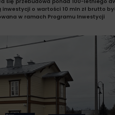
ła się przebudowa ponad 100-letniego d
nwestycji o wartości 10 mln zł brutto by
izowana w ramach Programu Inwestycji