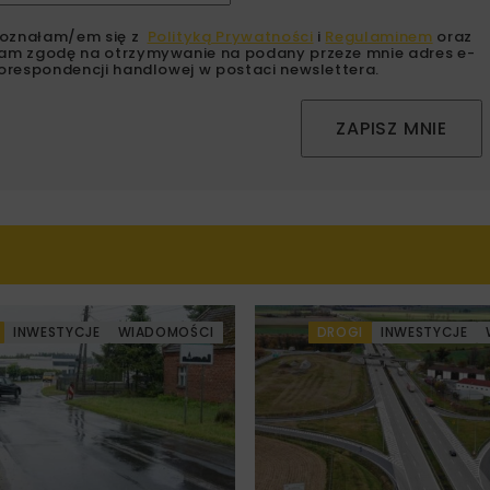
oznałam/em się z
Polityką Prywatności
i
Regulaminem
oraz
am zgodę na otrzymywanie na podany przeze mnie adres e-
orespondencji handlowej w postaci newslettera.
ZAPISZ MNIE
INWESTYCJE
WIADOMOŚCI
DROGI
INWESTYCJE