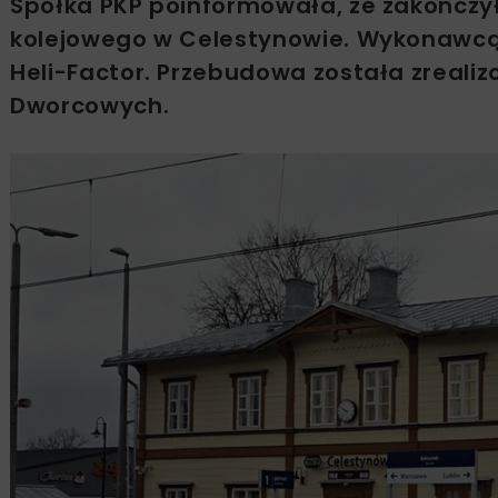
Spółka PKP poinformowała, że zakończy
kolejowego w Celestynowie. Wykonawcą i
Heli-Factor. Przebudowa została zreal
Dworcowych.