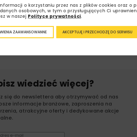
informacji o korzystaniu przez nas z plików cookies oraz o 
danych osobowych, w tym o przysługujących Ci uprawnien
esz w naszej
Polityce prywatności
.
DWORZEC CELESTYNÓW
DWORZEC KOLEJ
HELI-FACTOR
INFRASTRUKTURA KOLEJOWA
WIENIA ZAAWANSOWANNE
AKCEPTUJĘ I PRZECHODZĘ DO SERWISU
PKP
PROGRAM INWESTYCJI DWORCOW
bisz wiedzieć więcej?
sz się do newslettera aby otrzymywać od nas
psze informacje branżowe, zaproszenia na
zenia, atrakcyjne oferty i dedykowane akcje
alne.