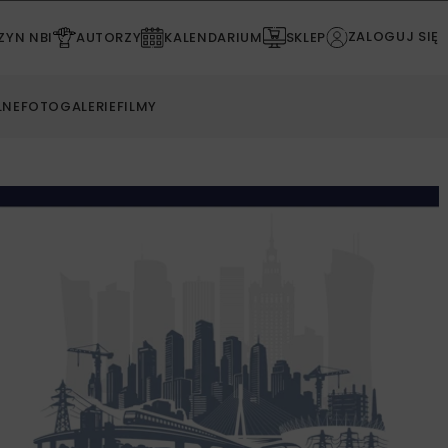
ZALOGUJ SIĘ
YN NBI
AUTORZY
KALENDARIUM
SKLEP
LNE
FOTOGALERIE
FILMY