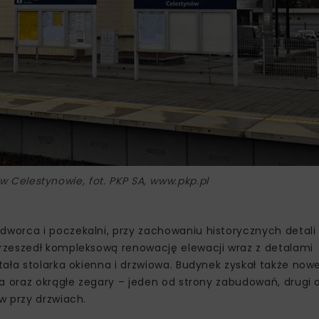
 Celestynowie, fot. PKP SA, www.pkp.pl
worca i poczekalni, przy zachowaniu historycznych detal
rzeszedł kompleksową renowację elewacji wraz z detalami
ała stolarka okienna i drzwiowa. Budynek zyskał także now
a oraz okrągłe zegary – jeden od strony zabudowań, drugi 
w przy drzwiach.