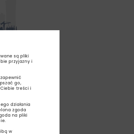
wane są pliki
a wzór
bie przyjazny i
. Metamorfozę
one
 zapewnić
ej, a także
epszać go,
ciągów,
ebie treści i
szym piętrze
ego działania
ielona zgoda
oemisyjny
oda na pliki
ie.
ia i napadu.
ządkowana
ibą w