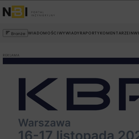
WIADOMOŚCI
WYWIADY
RAPORTY
KOMENTARZE
INW
Branże
REKLAMA