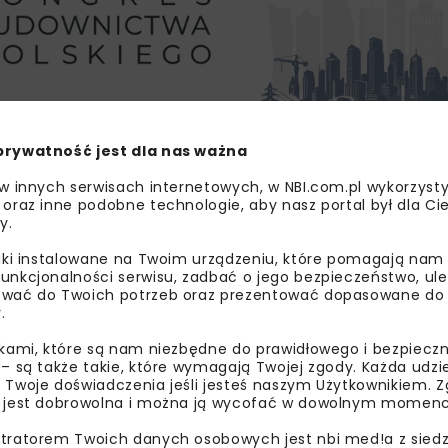
prywatność jest dla nas ważna
 w innych serwisach internetowych, w NBI.com.pl wykorzysty
 znajdującymi się na niej detalami architektonicznym, a n
 oraz inne podobne technologie, aby nasz portal był dla Cie
iowa. Odnowioną elewację podkreśla teraz nowa iluminacja
y.
odróżnych, w których elementy historyczne zostały połącz
liki instalowane na Twoim urządzeniu, które pomagają nam
różnych składa się z dwóch poczekalni, w tym jednej letni
unkcjonalności serwisu, zadbać o jego bezpieczeństwo, ul
ię również elektroniczne tablice przyjazdów i odjazdów po
wać do Twoich potrzeb oraz prezentować dopasowane do Ci
.
dują się dwa lokale komercyjne: na parterze oraz na pierw
teresować swoją ofertą najmu lokalne samorządy.
ikami, które są nam niezbędne do prawidłowego i bezpieczn
 – są także takie, które wymagają Twojej zgody. Każda udz
łnosprawnościami. Dzięki inwestycji budynek stał się nisk
 Twoje doświadczenia jeśli jesteś naszym Użytkownikiem. Zg
 jest dobrowolna i można ją wycofać w dowolnym momenc
emy monitoringu, kontroli dostępu czy sygnalizacji właman
została nowa nawierzchnia drogi i chodników, a także upor
tratorem Twoich danych osobowych jest nbi med!a z siedz