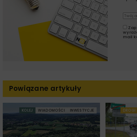
Zap
wyraż
mail k
Powiązane artykuły
KOLEJ
WIADOMOŚCI
INWESTYCJE
DROGI