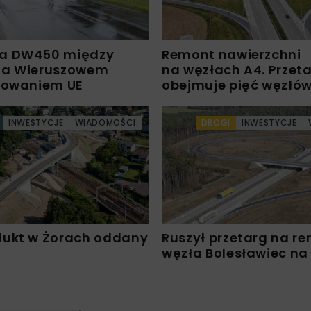
a DW450 między
Remont nawierzchni
 a Wieruszowem
na węzłach A4. Przet
sowaniem UE
obejmuje pięć węzłó
INWESTYCJE
WIADOMOŚCI
DROGI
INWESTYCJE
ukt w Żorach oddany
Ruszył przetarg na r
węzła Bolesławiec na