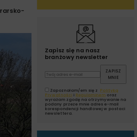
urarsko-
Zapisz się na nasz
branżowy newsletter
ZAPISZ
MNIE
Zapoznałam/em się z
Polityką
Prywatności
i
Regulaminem
oraz
wyrażam zgodę na otrzymywanie na
podany przeze mnie adres e-mail
korespondencji handlowej w postaci
newslettera.