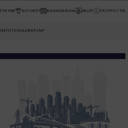
ZALOGUJ SIĘ
YN NBI
AUTORZY
KALENDARIUM
SKLEP
LNE
FOTOGALERIE
FILMY