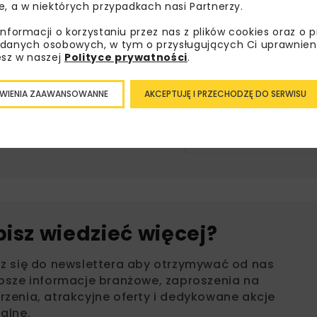
 małej architektury (ławki, kosze, stojaki rowerowe i zest
e, a w niektórych przypadkach nasi Partnerzy.
zy miejsca parkingowe, w tym dwa dla osób z niepełnospr
informacji o korzystaniu przez nas z plików cookies oraz o 
danych osobowych, w tym o przysługujących Ci uprawnien
esz w naszej
Polityce prywatności
.
DWORZEC KOLEJOWY
DWORZEC KOLEJOWY KOŁODZIEJ
WIENIA ZAAWANSOWANNE
AKCEPTUJĘ I PRZECHODZĘ DO SERWISU
INFRASTRUKTURA KOLEJOWA
PRZEBUDOWANY DWOR
bisz wiedzieć więcej?
sz się do newslettera aby otrzymywać od nas
psze informacje branżowe, zaproszenia na
zenia, atrakcyjne oferty i dedykowane akcje
alne.