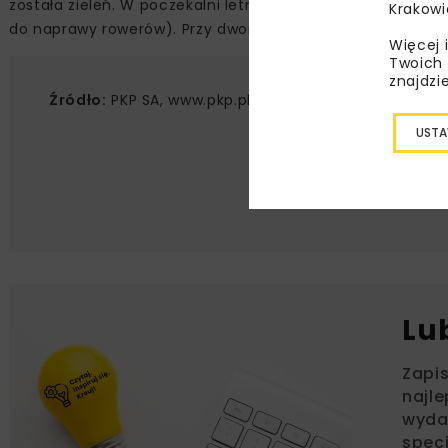
została zieleń. W poczekalni letniej zamontowano elementy
Krakowi
do naprawy rowerów). Przy dworcu przygotowano także tr
Więcej 
Twoich 
znajdzi
Źródło:
PKP SA, www.pkp.pl
USTA
Lu
Zapi
najle
wydar
specj