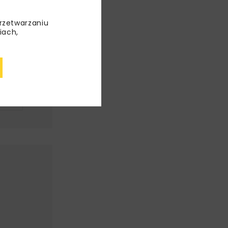
aw
awnościami.
przetwarzaniu
iach,
EWO
PKP
ZEC