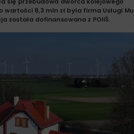
ła się przebudowa dworca kolejowego
 wartości 8,3 mln zł była firma Usługi M
a została dofinansowana z POIiŚ.