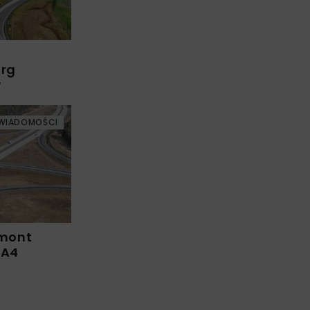
arg
w
WIADOMOŚCI
emont
 A4