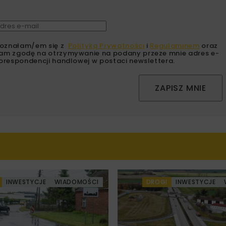
oznałam/em się z
Polityką Prywatności
i
Regulaminem
oraz
am zgodę na otrzymywanie na podany przeze mnie adres e-
orespondencji handlowej w postaci newslettera.
ZAPISZ MNIE
INWESTYCJE
WIADOMOŚCI
DROGI
INWESTYCJE