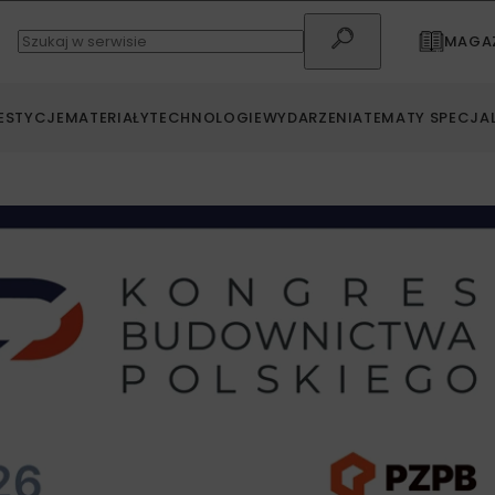
MAGAZ
ESTYCJE
MATERIAŁY
TECHNOLOGIE
WYDARZENIA
TEMATY SPECJA