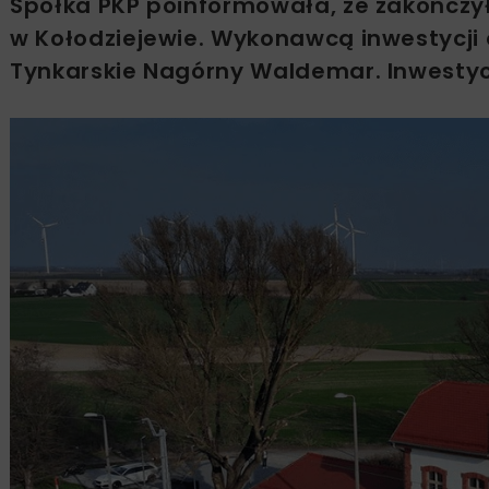
Spółka PKP poinformowała, że zakończy
w Kołodziejewie. Wykonawcą inwestycji o
Tynkarskie Nagórny Waldemar. Inwestycj