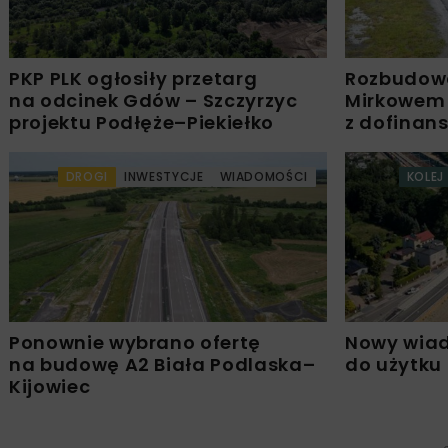
PKP PLK ogłosiły przetarg
Rozbudow
na odcinek Gdów – Szczyrzyc
Mirkowem
projektu Podłęże–Piekiełko
z dofinan
DROGI
INWESTYCJE
WIADOMOŚCI
KOLEJ
Ponownie wybrano ofertę
Nowy wiad
na budowę A2 Biała Podlaska–
do użytku
Kijowiec