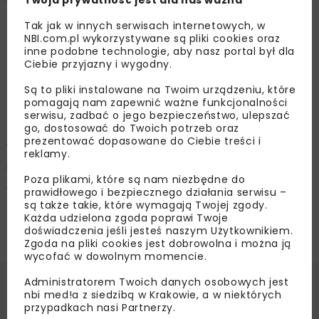
Twoja prywatność jest dla nas ważna
zł.
Tak jak w innych serwisach internetowych, w
NBI.com.pl wykorzystywane są pliki cookies oraz
- O ile w przypadku odcinka centralnego chcemy skupić
inne podobne technologie, aby nasz portal był dla
się wyłącznie na finansowaniu ze środków publicznych,
Ciebie przyjazny i wygodny.
o tyle kolejne mogłyby być ponoszone w ramach
Są to pliki instalowane na Twoim urządzeniu, które
formuły partnerstwa publiczno-prywatnego – oceniał
pomagają nam zapewnić ważne funkcjonalności
Stanisław Mazur, dodając, że nadal byłaby to inwestycja
serwisu, zadbać o jego bezpieczeństwo, ulepszać
go, dostosować do Twoich potrzeb oraz
z dominującym udziałem środków publicznych
prezentować dopasowane do Ciebie treści i
w układzie: budżet państwa, środki UE, środki inwestora
reklamy.
prywatnego i środki Gminy Miejskiej Kraków.
Poza plikami, które są nam niezbędne do
W zależności od postępów prac, miasto możliwie szybko
prawidłowego i bezpiecznego działania serwisu –
są także takie, które wymagają Twojej zgody.
chce przystąpić do dialogu konkurencyjnego
Każda udzielona zgoda poprawi Twoje
z potencjalnymi partnerami prywatnymi.
doświadczenia jeśli jesteś naszym Użytkownikiem.
Zgoda na pliki cookies jest dobrowolna i można ją
wycofać w dowolnym momencie.
Administratorem Twoich danych osobowych jest
Źródło:
Miejska Platforma Internetowa „Magiczny
nbi med!a z siedzibą w Krakowie, a w niektórych
Kraków”, www.krakow.pl
przypadkach nasi Partnerzy.