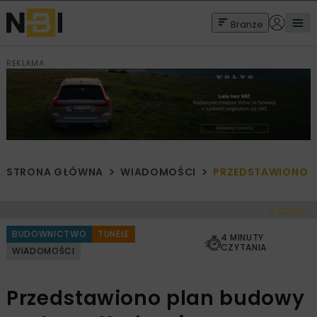
Branże
REKLAMA
STRONA GŁÓWNA
WIADOMOŚCI
PRZEDSTAWIONO P
< Cofnij
BUDOWNICTWO
TUNELE
4 MINUTY
CZYTANIA
WIADOMOŚCI
Przedstawiono plan budowy