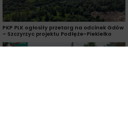
PKP PLK ogłosiły przetarg na odcinek Gdów
– Szczyrzyc projektu Podłęże–Piekiełko
DROGI
INWESTYCJE
WIADOMOŚCI
Rozbudowa DW450 między Mirkowem a
Wieruszowem z dofinansowaniem UE
DROGI
INWESTYCJE
WIADOMOŚCI