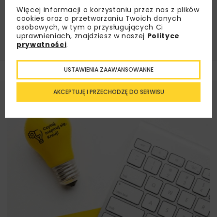
BUDOWA METRA
BUDOWA METRA W KRAKOWIE
Więcej informacji o korzystaniu przez nas z plików
cookies oraz o przetwarzaniu Twoich danych
METRO
METRO KRAKÓW
TUNEL
osobowych, w tym o przysługujących Ci
uprawnieniach, znajdziesz w naszej
Polityce
TUNEL CENTRUM KRAKOWA
UM KRAKÓW
prywatności
.
USTAWIENIA ZAAWANSOWANNE
AKCEPTUJĘ I PRZECHODZĘ DO SERWISU