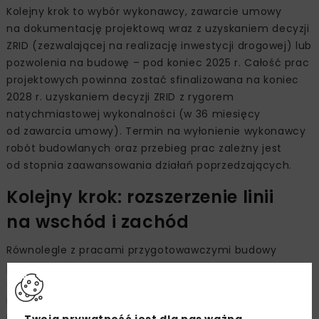
Kolejny krok to wybór wykonawcy, zawarcie umowy
na dokumentację projektową wraz z uzyskaniem decyzji
ZRID (zezwalającej na realizację inwestycji drogowej) lub
pozwolenia na budowę – pod koniec 2025 r. Całość prac
projektowych powinna zostać sfinalizowana na koniec
2028 r. uzyskaniem decyzji ZRID z rygorem
natychmiastowej wykonalności (w 36 miesięcy
od zawarcia umowy). Termin na wyłonienie wykonawcy
robót budowlanych oraz przebieg prac zależny jest
od stopnia zaawansowania działań poprzedzających.
Kolejny krok: rozszerzenie linii
na wschód i zachód
Równolegle z pracami przygotowawczymi budowy
pierwszego odcinka prowadzone będą działania
dotyczące przedłużenia linii na wschód i zachód.
Rozpoczną się w 2025 r. Koszt realizacji jednego
kilometra trasy na dziś wyceniany jest na około 0,5 mld