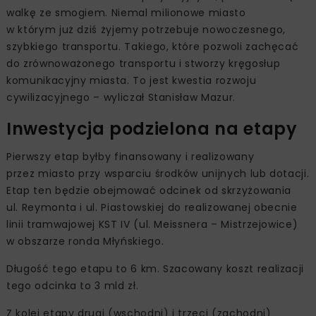
walkę ze smogiem. Niemal milionowe miasto
w którym już dziś żyjemy potrzebuje nowoczesnego,
szybkiego transportu. Takiego, które pozwoli zachęcać
do zrównoważonego transportu i stworzy kręgosłup
komunikacyjny miasta. To jest kwestia rozwoju
cywilizacyjnego – wyliczał Stanisław Mazur.
Inwestycja podzielona na etapy
Pierwszy etap byłby finansowany i realizowany
przez miasto przy wsparciu środków unijnych lub dotacji.
Etap ten będzie obejmować odcinek od skrzyżowania
ul. Reymonta i ul. Piastowskiej do realizowanej obecnie
linii tramwajowej KST IV (ul. Meissnera – Mistrzejowice)
w obszarze ronda Młyńskiego.
Długość tego etapu to 6 km. Szacowany koszt realizacji
tego odcinka to 3 mld zł.
Z kolei etapy drugi (wschodni) i trzeci (zachodni)