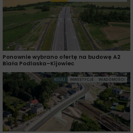
Ponownie wybrano ofertę na budowę A2
Biała Podlaska–Kijowiec
KOLEJ
INWESTYCJE
WIADOMOŚCI