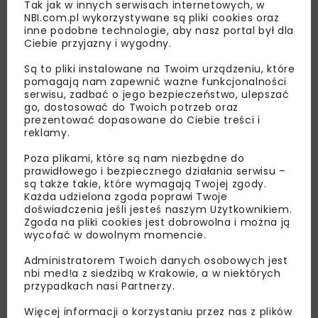
Tak jak w innych serwisach internetowych, w
NBI.com.pl wykorzystywane są pliki cookies oraz
inne podobne technologie, aby nasz portal był dla
Ciebie przyjazny i wygodny.
Są to pliki instalowane na Twoim urządzeniu, które
pomagają nam zapewnić ważne funkcjonalności
Lubisz wiedzieć więcej?
serwisu, zadbać o jego bezpieczeństwo, ulepszać
go, dostosować do Twoich potrzeb oraz
Zapisz się do newslettera aby otrzymywać od
prezentować dopasowane do Ciebie treści i
reklamy.
nas najlepsze informacje branżowe,
zaproszenia na wydarzenia, atrakcyjne oferty i
Poza plikami, które są nam niezbędne do
dedykowane akcje specjalne.
prawidłowego i bezpiecznego działania serwisu –
są także takie, które wymagają Twojej zgody.
Każda udzielona zgoda poprawi Twoje
doświadczenia jeśli jesteś naszym Użytkownikiem.
Zgoda na pliki cookies jest dobrowolna i można ją
wycofać w dowolnym momencie.
Zapoznałam/em się z
Polityką Prywatności
i
Regulaminem
oraz wyrażam zgodę na otrzymywanie na
podany przeze mnie adres e-mail korespondencji
Administratorem Twoich danych osobowych jest
handlowej w postaci newslettera.
nbi med!a z siedzibą w Krakowie, a w niektórych
przypadkach nasi Partnerzy.
ZAPISZ MNIE
Więcej informacji o korzystaniu przez nas z plików