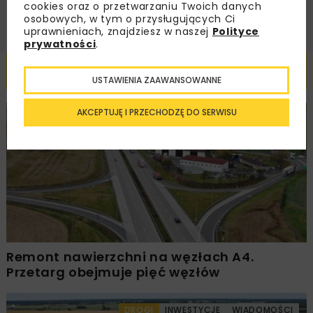
cookies oraz o przetwarzaniu Twoich danych
osobowych, w tym o przysługujących Ci
uprawnieniach, znajdziesz w naszej
Polityce
prywatności
.
Powiązane artykuły
USTAWIENIA ZAAWANSOWANNE
AKCEPTUJĘ I PRZECHODZĘ DO SERWISU
DROGI
INWESTYCJE
WIADOMOŚCI
Remont nawierzchni na węzłach A4.
Przetarg obejmuje pięć węzłów
DROGI
INWESTYCJE
WIADOMOŚCI