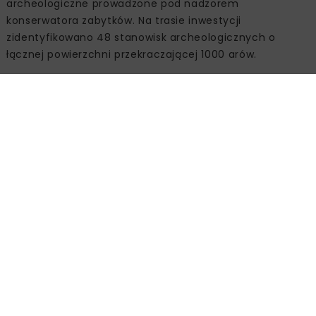
archeologiczne prowadzone pod nadzorem
konserwatora zabytków. Na trasie inwestycji
zidentyfikowano 48 stanowisk archeologicznych o
łącznej powierzchni przekraczającej 1000 arów.
Archeolodzy odkryli m.in. pozostałości osad od
wczesnego neolitu po okres nowożytny, jamy zasobowe,
paleniska, relikty chat mieszkalnych, groby szkieletowe
oraz elementy dawnych fortyfikacji. Zgodnie z
informacjami inwestora wszystkie znaleziska zostały
zabezpieczone podczas prowadzonych prac.
Budowa gazociągu Wężerów – Przewóz uzyskała
dofinansowanie z programu Fundusze Europejskie na
Infrastrukturę, Klimat, Środowisko 2021–2027 w
wysokości ponad 100 mln zł.
Źródło:
GAZ-SYSTEM