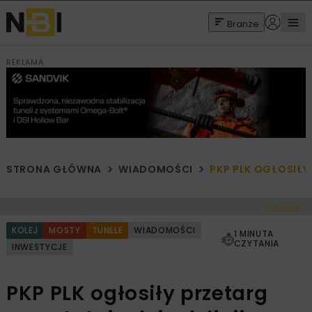
Branże
REKLAMA
STRONA GŁÓWNA
WIADOMOŚCI
PKP PLK OGŁOSIŁY 
< Cofnij
KOLEJ
MOSTY
TUNELE
WIADOMOŚCI
1 MINUTA
CZYTANIA
INWESTYCJE
PKP PLK ogłosiły przetarg