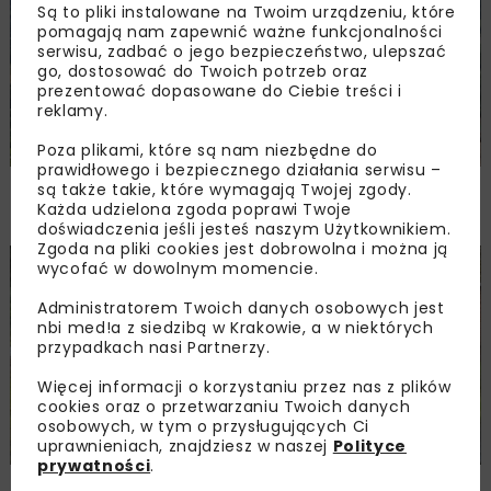
Są to pliki instalowane na Twoim urządzeniu, które
pomagają nam zapewnić ważne funkcjonalności
serwisu, zadbać o jego bezpieczeństwo, ulepszać
go, dostosować do Twoich potrzeb oraz
prezentować dopasowane do Ciebie treści i
reklamy.
Poza plikami, które są nam niezbędne do
prawidłowego i bezpiecznego działania serwisu –
PKP PLK ogłosiły przetarg na odcinek Gdów
są także takie, które wymagają Twojej zgody.
Każda udzielona zgoda poprawi Twoje
– Szczyrzyc projektu Podłęże–Piekiełko
doświadczenia jeśli jesteś naszym Użytkownikiem.
Zgoda na pliki cookies jest dobrowolna i można ją
wycofać w dowolnym momencie.
DROGI
INWESTYCJE
WIADOMOŚCI
Administratorem Twoich danych osobowych jest
nbi med!a z siedzibą w Krakowie, a w niektórych
przypadkach nasi Partnerzy.
Więcej informacji o korzystaniu przez nas z plików
cookies oraz o przetwarzaniu Twoich danych
osobowych, w tym o przysługujących Ci
uprawnieniach, znajdziesz w naszej
Polityce
prywatności
.
Rozbudowa DW450 między Mirkowem