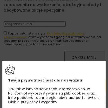
zaproszenia na wydarzenia, atrakcyjne oferty i
dedykowane akcje specjalne.
Zapoznałam/em się z
Polityką Prywatności
i
Regulaminem
oraz wyrażam zgodę na otrzymywanie na
podany przeze mnie adres e-mail korespondencji
handlowej w postaci newslettera.
ZAPISZ MNIE
Twoja prywatność jest dla nas ważna
Powiązane artykuły
Tak jak w innych serwisach internetowych, w
NBI.com.pl wykorzystywane są pliki cookies oraz
inne podobne technologie, aby nasz portal był dla
Ciebie przyjazny i wygodny.
KOLEJ
WIADOMOŚCI
INWESTYCJE