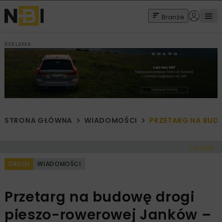
Branże
REKLAMA
STRONA GŁÓWNA
WIADOMOŚCI
PRZETARG NA BU
< Cofnij
DROGI
WIADOMOŚCI
Przetarg na budowę drogi
pieszo-rowerowej Janków –