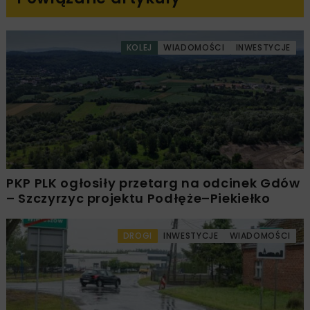
KOLEJ
WIADOMOŚCI
INWESTYCJE
PKP PLK ogłosiły przetarg na odcinek Gdów
– Szczyrzyc projektu Podłęże–Piekiełko
DROGI
INWESTYCJE
WIADOMOŚCI