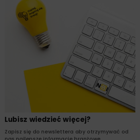
Lubisz wiedzieć więcej?
Zapisz się do newslettera aby otrzymywać od
nas najlepsze informacje branżowe,