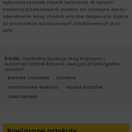
wykonana zostanie z kostki betonowej. W ramach
inwestycji przebudowane zostaną też istniejące zjazdy i
odwodnienie. Nowy chodnik umożliwi bezpieczne dojście
do przystanków autobusowych zlokalizowanych przy
DK19.
Źródło:
Generalna Dyrekcja Dróg Krajowych i
Autostrad Oddział Rzeszów, www.gov.pl/web/gddkia-
rzeszow/
BUDOWA CHODNIKA
CHODNIK
DK19 POŁOMIA-NIEBYLEC
GDDKIA RZESZÓW
ODWODNIENIE
Powiązane artykuły