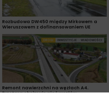
Rozbudowa DW450 między Mirkowem a
Wieruszowem z dofinansowaniem UE
DROGI
INWESTYCJE
WIADOMOŚCI
Remont nawierzchni na węzłach A4.
Przetarg obejmuje pięć węzłów