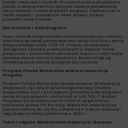
ścieżki rowerowe i chodniki. Dla autobusów wybudowano
zatoki, a bezpieczeństwu sprzyjać będą przebudowane
skrzyżowania i 2 nowe wiadukty drogowe. Zadbano też o
zieleń miejską – posadzono nowe drzewa, krzewy,
powstały nowe trawniki.
Dla Olsztyna i makroregionu
Nowy odcinek drogi domyka układ komunikacyjny miasta i
umożliwia sprawne powiązanie sieci dróg Olsztyna z siecią
dróg szybkiego ruchu (TEN-T). Inwestycja poprawia
dostępność terenów przemysłowych w mieście. Dobre
połączenie z pozostałymi ośrodkami regionu i całą Polską
docenią obecni i przyszli inwestorzy. Miasto staje się
również jeszcze łatwiej dostępne dla turystów.
Program Polska Wschodnia wspiera inwestycje
drogowe
Program Polska Wschodnia łącznie wesprze 28 inwestycji
drogowych, łączących główne aglomeracje (miasta
wojewódzkie wraz z przyległymi gminami) makroregionu z
siecią dróg krajowych i autostrad, w tym TEN-T. Budżet
Programu na te inwestycje to 2 mld zł, dzięki którym
powstanie ponad 150 km dróg. Większość inwestycji już
została oddana do użytku, kolejne są w trakcie realizacji i
najpóźniej zostaną zakończone w 2020 r.
Tekst i zdjęcie: Ministerstwo Inwestycji i Rozwoju