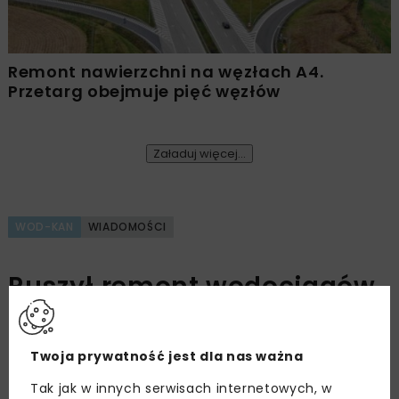
Remont nawierzchni na węzłach A4.
Przetarg obejmuje pięć węzłów
Załaduj więcej...
WOD-KAN
WIADOMOŚCI
Ruszył remont wodociągów
na krakowskiej Alei Juliusza
Słowackiego
Twoja prywatność jest dla nas ważna
Tak jak w innych serwisach internetowych, w