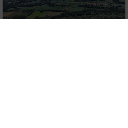
PKP PLK ogłosiły przetarg na odcinek Gdów
– Szczyrzyc projektu Podłęże–Piekiełko
DROGI
INWESTYCJE
WIADOMOŚCI
Rozbudowa DW450 między Mirkowem a