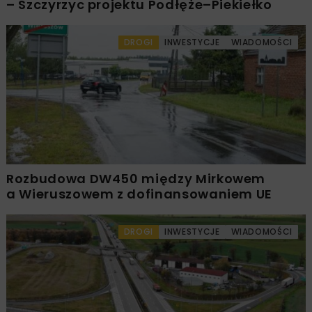
– Szczyrzyc projektu Podłęże–Piekiełko
DROGI
INWESTYCJE
WIADOMOŚCI
Rozbudowa DW450 między Mirkowem
a Wieruszowem z dofinansowaniem UE
DROGI
INWESTYCJE
WIADOMOŚCI