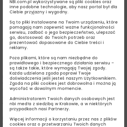
NBI.com.pl wykorzystywane są pliki cookies oraz
inne podobne technologie, aby nasz portal był dla
Ciebie przyjazny i wygodny.
OPUBLIKOWANO: 09.07.2019
Są to pliki instalowane na Twoim urządzeniu, które
pomagają nam zapewnić ważne funkcjonalności
serwisu, zadbać o jego bezpieczeństwo, ulepszać
go, dostosować do Twoich potrzeb oraz
Wczoraj rozpoczęły się prace remontowe
prezentować dopasowane do Ciebie treści i
odcinka sieci wodociągowej przebiegającej w
reklamy.
bus-pasie jezdni północnej Alei Juliusza
Poza plikami, które są nam niezbędne do
Słowackiego. Będą utrudnienia w ruchu.
prawidłowego i bezpiecznego działania serwisu –
są także takie, które wymagają Twojej zgody.
Każda udzielona zgoda poprawi Twoje
Po czerwcowej awarii odcinka przewodu
doświadczenia jeśli jesteś naszym Użytkownikiem.
Zgoda na pliki cookies jest dobrowolna i można ją
wodociągowego biegnącego wzdłuż Alei J. Słowackiego,
wycofać w dowolnym momencie.
Wodociągi Miasta Krakowa przeprowadziły szczegółową
diagnostykę sieci wodociągowej w tym rejonie. W jej
Administratorem Twoich danych osobowych jest
nbi med!a z siedzibą w Krakowie, a w niektórych
wyniku, z uwagi na bezpieczeństwo osób korzystających
przypadkach nasi Partnerzy.
z jezdni, podjęto decyzję o natychmiastowym
rozpoczęciu prac remontowych. Remont odbędzie się
Więcej informacji o korzystaniu przez nas z plików
cookies oraz o przetwarzaniu Twoich danych
w technologii crackingu statycznego, co wiąże się z