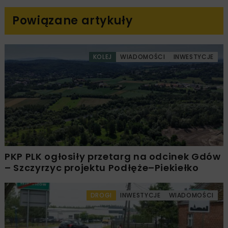
Powiązane artykuły
KOLEJ
WIADOMOŚCI
INWESTYCJE
PKP PLK ogłosiły przetarg na odcinek Gdów
– Szczyrzyc projektu Podłęże–Piekiełko
DROGI
INWESTYCJE
WIADOMOŚCI