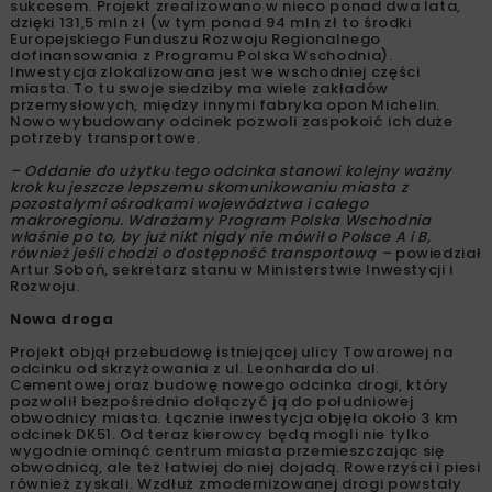
sukcesem. Projekt zrealizowano w nieco ponad dwa lata,
dzięki 131,5 mln zł (w tym ponad 94 mln zł to środki
Europejskiego Funduszu Rozwoju Regionalnego
dofinansowania z Programu Polska Wschodnia).
Inwestycja zlokalizowana jest we wschodniej części
miasta. To tu swoje siedziby ma wiele zakładów
przemysłowych, między innymi fabryka opon Michelin.
Nowo wybudowany odcinek pozwoli zaspokoić ich duże
potrzeby transportowe.
– Oddanie do użytku tego odcinka stanowi kolejny ważny
krok ku jeszcze lepszemu skomunikowaniu miasta z
pozostałymi ośrodkami województwa i całego
makroregionu. Wdrażamy Program Polska Wschodnia
właśnie po to, by już nikt nigdy nie mówił o Polsce A i B,
również jeśli chodzi o dostępność transportową –
powiedział
Artur Soboń, sekretarz stanu w Ministerstwie Inwestycji i
Rozwoju.
Nowa droga
Projekt objął przebudowę istniejącej ulicy Towarowej na
odcinku od skrzyżowania z ul. Leonharda do ul.
Cementowej oraz budowę nowego odcinka drogi, który
pozwolił bezpośrednio dołączyć ją do południowej
obwodnicy miasta. Łącznie inwestycja objęła około 3 km
odcinek DK51. Od teraz kierowcy będą mogli nie tylko
wygodnie ominąć centrum miasta przemieszczając się
obwodnicą, ale też łatwiej do niej dojadą. Rowerzyści i piesi
również zyskali. Wzdłuż zmodernizowanej drogi powstały