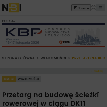
Branże
REKLAMA
STRONA GŁÓWNA
WIADOMOŚCI
PRZETARG NA BUDO
< Cofnij
DROGI
WIADOMOŚCI
Przetarg na budowę ścieżki
rowerowej w ciągu DK11