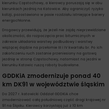
kierunku Częstochowy, a kierowcy poruszają się w obu
kierunkach jezdnią na Katowice. Aby ograniczyć ryzyko
kolizji, pozostawiono w pasie rozdziału istniejące bariery
energochłonne.
Drogowcy przewidują, że jeżeli nie zajdą nieprzewidziane
okoliczności, do rozpoczęcia prac bitumicznych w
zakresie układania warstwy podbudowy i warstwy
wiążącej dojdzie na przełomie III i IV kwartału br. Po ich
zakończeniu ruch zostanie przeniesiony na gotową
jezdnię w stronę Częstochowy, natomiast na jezdni w
kierunku Katowic ruszą roboty budowlane.
GDDKiA zmodernizuje ponad 40
km DK91 w województwie śląskim
Do 2027 r. katowicki Oddział GDDKiA chce
zmodernizować całą południową część drogi krajowej nr
91 na Śląsku. Kierowcy korzystają już z 10 km