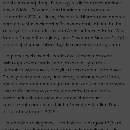
przebudowanej drogi. Pierwszy, 5-kilometrowy odcinek
Nowa Wieś – Zawada udostępniono kierowcom w
listopadzie 2023 r., drugi, również 5-kilometrowy odcinek
pomiędzy Markowicami a Brudzowicami, w lipcu br. Na
kolejnych trzech odcinkach (Częstochowa – Nowa Wieś,
Siedlec Duży – Koziegłowy oraz Zawada – Siedlec Duży)
o łącznej długości blisko 14,5 km prowadzone są prace.
Dla pierwszych dwóch odcinków terminy umowne
wskazują zakończenie prac jeszcze w tym roku.
Jednakże wykonawcy złożyli już roszczenia terminowe.
To, czy czasy realizacji inwestycji zostaną wydłużone,
będzie wiadomo dopiero po rozpatrzeniu ostatecznych
roszczeń terminowych wykonawców i podpisaniu
ewentualnych aneksów do umów. Natomiast
zakończenie prac dla odcinka Zawada – Siedlec Duży
przypada w marcu 2026 r.
Dla odcinka Koziegłowy – Markowice o długości 5,3 km
została już wykonana dokumentacja projektowa. Dla