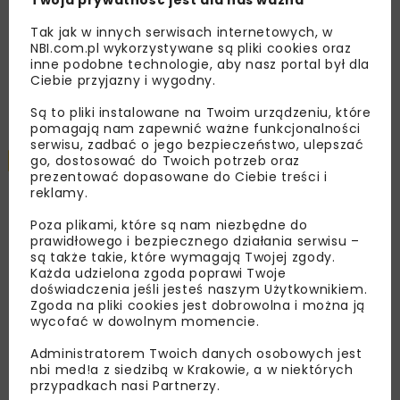
Remont nawierzchni na węzłach A4.
Przetarg obejmuje pięć węzłów
Tak jak w innych serwisach internetowych, w
NBI.com.pl wykorzystywane są pliki cookies oraz
inne podobne technologie, aby nasz portal był dla
Ciebie przyjazny i wygodny.
Załaduj więcej...
Są to pliki instalowane na Twoim urządzeniu, które
pomagają nam zapewnić ważne funkcjonalności
serwisu, zadbać o jego bezpieczeństwo, ulepszać
go, dostosować do Twoich potrzeb oraz
DROGI
WIADOMOŚCI
2 MINUTY CZYTANIA
prezentować dopasowane do Ciebie treści i
reklamy.
Katowicki Oddział GDDKiA
Poza plikami, które są nam niezbędne do
prawidłowego i bezpiecznego działania serwisu –
zmienia DK91
są także takie, które wymagają Twojej zgody.
Każda udzielona zgoda poprawi Twoje
doświadczenia jeśli jesteś naszym Użytkownikiem.
Zgoda na pliki cookies jest dobrowolna i można ją
OPUBLIKOWANO: 16.08.2024
wycofać w dowolnym momencie.
Administratorem Twoich danych osobowych jest
nbi med!a z siedzibą w Krakowie, a w niektórych
Drogowy przebudowują ponad 5 km odcinek
przypadkach nasi Partnerzy.
drogi krajowej nr 91 Zawada – Siedlec Duży.