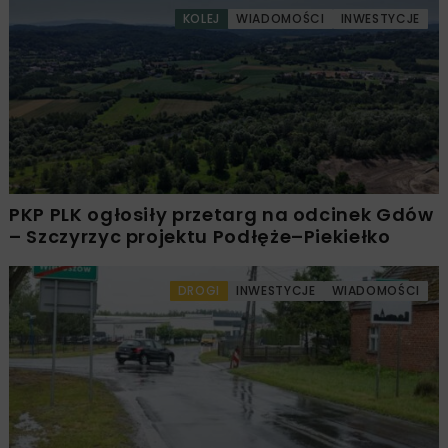
KOLEJ
WIADOMOŚCI
INWESTYCJE
PKP PLK ogłosiły przetarg na odcinek Gdów
– Szczyrzyc projektu Podłęże–Piekiełko
DROGI
INWESTYCJE
WIADOMOŚCI