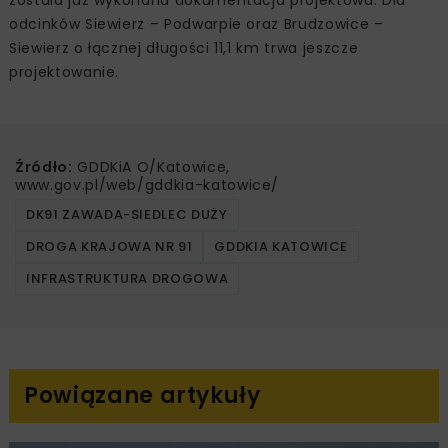
odcinków Siewierz – Podwarpie oraz Brudzowice –
Siewierz o łącznej długości 11,1 km trwa jeszcze
projektowanie.
Źródło:
GDDKiA O/Katowice,
www.gov.pl/web/gddkia-katowice/
DK91 ZAWADA-SIEDLEC DUŻY
DROGA KRAJOWA NR 91
GDDKIA KATOWICE
INFRASTRUKTURA DROGOWA
Powiązane artykuły