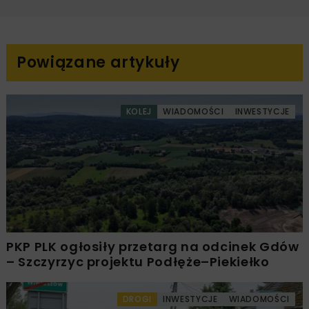
Powiązane artykuły
KOLEJ
WIADOMOŚCI
INWESTYCJE
PKP PLK ogłosiły przetarg na odcinek Gdów
– Szczyrzyc projektu Podłęże–Piekiełko
DROGI
INWESTYCJE
WIADOMOŚCI