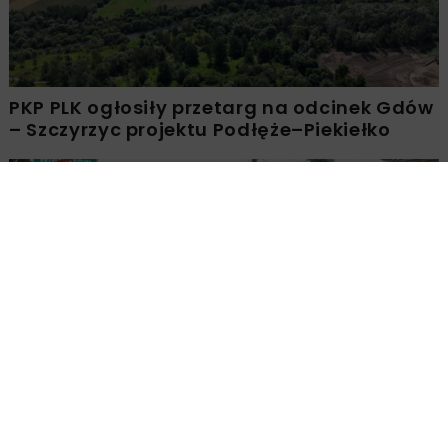
PKP PLK ogłosiły przetarg na odcinek Gdów
– Szczyrzyc projektu Podłęże–Piekiełko
DROGI
INWESTYCJE
WIADOMOŚCI
Rozbudowa DW450 między Mirkowem a
Wieruszowem z dofinansowaniem UE