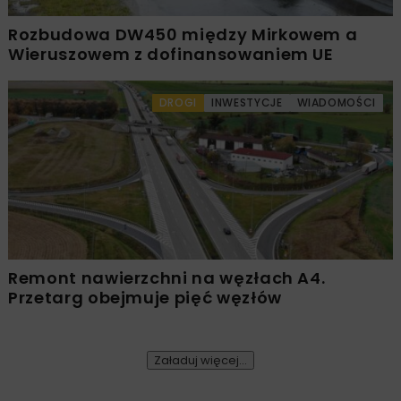
Rozbudowa DW450 między Mirkowem a
Wieruszowem z dofinansowaniem UE
DROGI
INWESTYCJE
WIADOMOŚCI
Remont nawierzchni na węzłach A4.
Przetarg obejmuje pięć węzłów
Załaduj więcej...