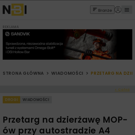
Branże
REKLAMA
STRONA GŁÓWNA
WIADOMOŚCI
PRZETARG NA DZI
< Cofnij
DROGI
WIADOMOŚCI
Przetarg na dzierżawę MOP-
ów przy autostradzie A4