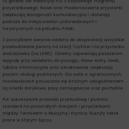
to główny cel inwestycji PLK z Rządowego Programu
przystankowego. Nowe oraz modernizowane przystanki
zwiększają dostępność komunikacyjną i ułatwiają
podróże do miejscowości uzdrowiskowych i
turystycznych na południu Polski.
Z początkiem sierpnia oddano do eksploatacji wszystkie
przebudowane perony na stacji Tuchów i na przystanku
Andrzejówka (na LK96). Obiekty zapewniają pasażerom
wygodę przy wsiadaniu do pociągu. Nowe wiaty, ławki,
tablice informacyjne oraz oznakowanie zwiększają
poziom obsługi podróżnych. Dla osób o ograniczonych
możliwościach poruszania się istotnym udogodnieniem
są ścieżki dotykowe, pasy ostrzegawcze oraz pochylnie.
PLK sukcesywnie prowadzi przebudowę i podnosi
standard na pozostałych stacjach i przystankach
między Tarnowem a Muszyną i Krynicą. Ruszyły także
prace w Starym Sączu.