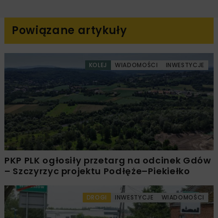
Powiązane artykuły
KOLEJ
WIADOMOŚCI
INWESTYCJE
PKP PLK ogłosiły przetarg na odcinek Gdów
– Szczyrzyc projektu Podłęże–Piekiełko
DROGI
INWESTYCJE
WIADOMOŚCI