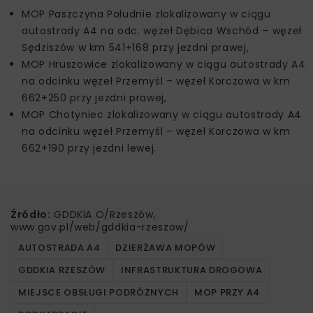
MOP Paszczyna Południe zlokalizowany w ciągu
autostrady A4 na odc. węzeł Dębica Wschód – węzeł
Sędziszów w km 541+168 przy jezdni prawej,
MOP Hruszowice zlokalizowany w ciągu autostrady A4
na odcinku węzeł Przemyśl – węzeł Korczowa w km
662+250 przy jezdni prawej,
MOP Chotyniec zlokalizowany w ciągu autostrady A4
na odcinku węzeł Przemyśl – węzeł Korczowa w km
662+190 przy jezdni lewej.
Źródło:
GDDKiA O/Rzeszów,
www.gov.pl/web/gddkia-rzeszow/
AUTOSTRADA A4
DZIERŻAWA MOPÓW
GDDKIA RZESZÓW
INFRASTRUKTURA DROGOWA
MIEJSCE OBSŁUGI PODRÓŻNYCH
MOP PRZY A4