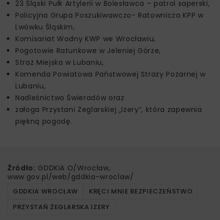
23 Śląski Pułk Artylerii w Bolesławca – patrol saperski,
Policyjna Grupa Poszukiwawczo- Ratownicza KPP w
Lwówku Śląskim,
Komisariat Wodny KWP we Wrocławiu,
Pogotowie Ratunkowe w Jeleniej Górze,
Straż Miejska w Lubaniu,
Komenda Powiatowa Państwowej Straży Pożarnej w
Lubaniu,
Nadleśnictwo Świeradów oraz
załoga Przystani Żeglarskiej „Izery”, która zapewnia
piękną pogodę.
Źródło:
GDDKiA O/Wrocław,
www.gov.pl/web/gddkia-wroclaw/
GDDKIA WROCŁAW
KRĘCI MNIE BEZPIECZEŃSTWO
PRZYSTAŃ ŻEGLARSKA IZERY