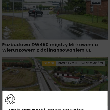
Rozbudowa DW450 między Mirkowem a
Wieruszowem z dofinansowaniem UE
DROGI
INWESTYCJE
WIADOMOŚCI
Twoja prywatność jest dla nas ważna