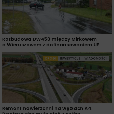
Rozbudowa DW450 między Mirkowem
a Wieruszowem z dofinansowaniem UE
DROGI
INWESTYCJE
WIADOMOŚCI
Remont nawierzchni na węzłach A4.
Przetarg obejmuje pięć węzłów