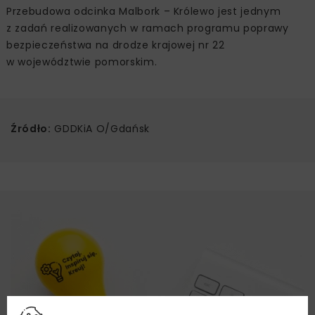
Przebudowa odcinka Malbork – Królewo jest jednym
z zadań realizowanych w ramach programu poprawy
bezpieczeństwa na drodze krajowej nr 22
w województwie pomorskim.
Źródło:
GDDKiA O/Gdańsk