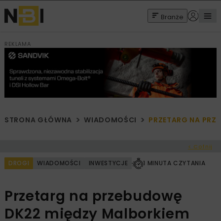
Branże
REKLAMA
STRONA GŁÓWNA
WIADOMOŚCI
PRZETARG NA PRZ
< Cofnij
DROGI
WIADOMOŚCI
INWESTYCJE
1 MINUTA CZYTANIA
Przetarg na przebudowę
DK22 między Malborkiem