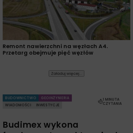
Remont nawierzchni na węzłach A4.
Przetarg obejmuje pięć węzłów
Załaduj więcej...
BUDOWNICTWO
GEOINŻYNIERIA
1 MINUTA
CZYTANIA
WIADOMOŚCI
INWESTYCJE
Budimex wykona