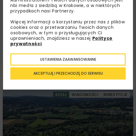
Administratorem Twoich danych osobowych jest
nbi med!a z siedzibą w Krakowie, a w niektórych
Zapoznałam/em się z
Polityką Prywatności
i
przypadkach nasi Partnerzy.
Regulaminem
oraz wyrażam zgodę na otrzymywanie na
podany przeze mnie adres e-mail korespondencji
handlowej w postaci newslettera.
Więcej informacji o korzystaniu przez nas z plików
cookies oraz o przetwarzaniu Twoich danych
osobowych, w tym o przysługujących Ci
ZAPISZ MNIE
uprawnieniach, znajdziesz w naszej
Polityce
prywatności
.
USTAWIENIA ZAAWANSOWANNE
Powiązane artykuły
AKCEPTUJĘ I PRZECHODZĘ DO SERWISU
KOLEJ
WIADOMOŚCI
INWESTYCJE