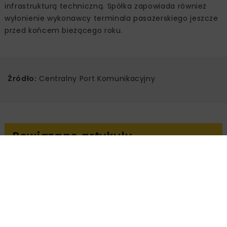
infrastrukturą techniczną. Spółka zapowiada również
wyłonienie wykonawcy terminala pasażerskiego jeszcze
przed końcem bieżącego roku.
Źródło:
Centralny Port Komunikacyjny
Powiązane artykuły
KOLEJ
WIADOMOŚCI
INWESTYCJE