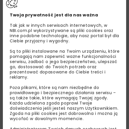
Twoja prywatność jest dla nas ważna
Tak jak w innych serwisach internetowych, w
NBI.com.pl wykorzystywane są pliki cookies oraz
inne podobne technologie, aby nasz portal był dla
Ciebie przyjazny i wygodny.
Są to pliki instalowane na Twoim urządzeniu, które
pomagają nam zapewnić ważne funkcjonalności
serwisu, zadbać o jego bezpieczeństwo, ulepszać
go, dostosować do Twoich potrzeb oraz
prezentować dopasowane do Ciebie treści i
Lubisz wiedzieć więcej?
reklamy.
Poza plikami, które są nam niezbędne do
Zapisz się do newslettera aby otrzymywać od
prawidłowego i bezpiecznego działania serwisu –
nas najlepsze informacje branżowe,
są także takie, które wymagają Twojej zgody.
zaproszenia na wydarzenia, atrakcyjne oferty i
Każda udzielona zgoda poprawi Twoje
dedykowane akcje specjalne.
doświadczenia jeśli jesteś naszym Użytkownikiem.
Zgoda na pliki cookies jest dobrowolna i można ją
wycofać w dowolnym momencie.