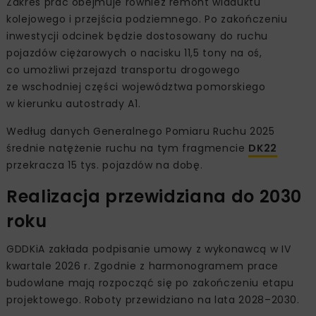
Zakres prac obejmuje również remont wiaduktu
kolejowego i przejścia podziemnego. Po zakończeniu
inwestycji odcinek będzie dostosowany do ruchu
pojazdów ciężarowych o nacisku 11,5 tony na oś,
co umożliwi przejazd transportu drogowego
ze wschodniej części województwa pomorskiego
w kierunku autostrady A1.
Według danych Generalnego Pomiaru Ruchu 2025
średnie natężenie ruchu na tym fragmencie
DK22
przekracza 15 tys. pojazdów na dobę.
Realizacja przewidziana do 2030
roku
GDDKiA zakłada podpisanie umowy z wykonawcą w IV
kwartale 2026 r. Zgodnie z harmonogramem prace
budowlane mają rozpocząć się po zakończeniu etapu
projektowego. Roboty przewidziano na lata 2028–2030.