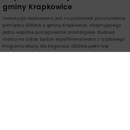
gminy Krapkowice
Inwestycja realizowana jest na podstawie porozumienia
pomiędzy GDDKiA a gminą Krapkowice, obejmującego
jedno wspólne postępowanie przetargowe. Budowa
mostu na Odrze będzie współfinansowana z rządowego
Programu Mosty dla Regionów. GDDKiA pełni rolę
koordynatora całego przedsięwzięcia, natomiast
szczegółowy zakres robót zostanie określony na etapie
opracowania dokumentacji.
Źródło:
GDDKiA O/Opole
DK45
DK45 KRAPKOWICE
GDDKIA
INFRASTRUKTURA DROGOWA
INWESTYCJE DROGOWE
KRAPKOWICE