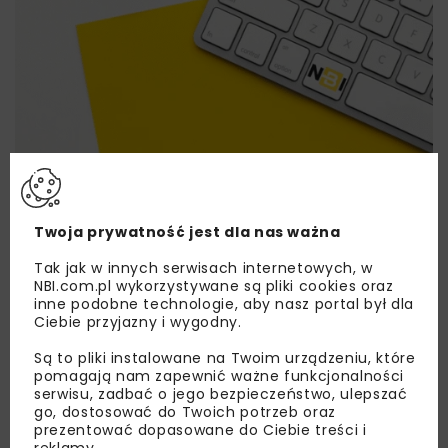
Lubisz wiedzieć więcej?
Zapisz się do newslettera aby otrzymywać od
Twoja prywatność jest dla nas ważna
nas najlepsze informacje branżowe,
zaproszenia na wydarzenia, atrakcyjne oferty i
Tak jak w innych serwisach internetowych, w
NBI.com.pl wykorzystywane są pliki cookies oraz
dedykowane akcje specjalne.
inne podobne technologie, aby nasz portal był dla
Ciebie przyjazny i wygodny.
Są to pliki instalowane na Twoim urządzeniu, które
pomagają nam zapewnić ważne funkcjonalności
Zapoznałam/em się z
Polityką Prywatności
i
serwisu, zadbać o jego bezpieczeństwo, ulepszać
Regulaminem
oraz wyrażam zgodę na otrzymywanie na
go, dostosować do Twoich potrzeb oraz
podany przeze mnie adres e-mail korespondencji
prezentować dopasowane do Ciebie treści i
handlowej w postaci newslettera.