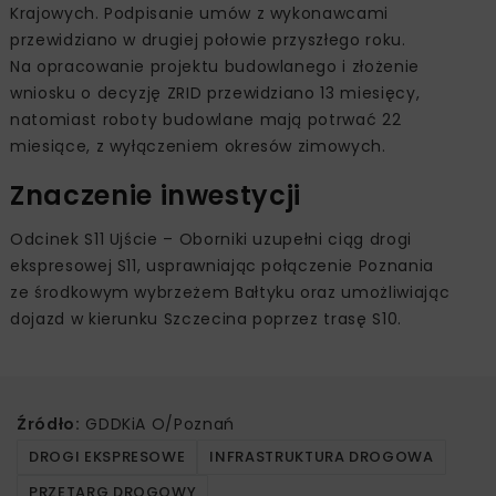
Krajowych. Podpisanie umów z wykonawcami
przewidziano w drugiej połowie przyszłego roku.
Na opracowanie projektu budowlanego i złożenie
wniosku o decyzję ZRID przewidziano 13 miesięcy,
natomiast roboty budowlane mają potrwać 22
miesiące, z wyłączeniem okresów zimowych.
Znaczenie inwestycji
Odcinek S11 Ujście – Oborniki uzupełni ciąg drogi
ekspresowej S11, usprawniając połączenie Poznania
ze środkowym wybrzeżem Bałtyku oraz umożliwiając
dojazd w kierunku Szczecina poprzez trasę S10.
Źródło:
GDDKiA O/Poznań
DROGI EKSPRESOWE
INFRASTRUKTURA DROGOWA
PRZETARG DROGOWY