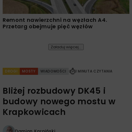
Remont nawierzchni na węzłach A4.
Przetarg obejmuje pięć węzłów
Załaduj więcej...
DROGI
MOSTY
WIADOMOŚCI
1 MINUTA CZYTANIA
Bliżej rozbudowy DK45 i
budowy nowego mostu w
Krapkowicach
Damian Karpiński