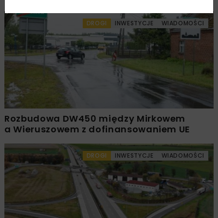
DROGI
INWESTYCJE
WIADOMOŚCI
Rozbudowa DW450 między Mirkowem
a Wieruszowem z dofinansowaniem UE
DROGI
INWESTYCJE
WIADOMOŚCI