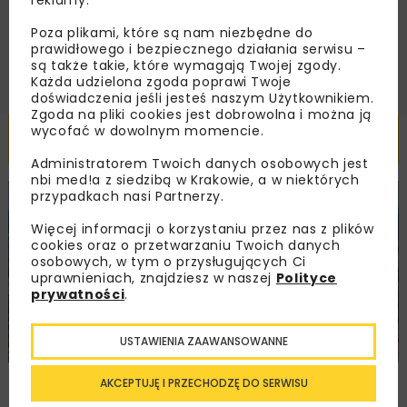
reklamy.
ZAPISZ MNIE
Poza plikami, które są nam niezbędne do
prawidłowego i bezpiecznego działania serwisu –
są także takie, które wymagają Twojej zgody.
Każda udzielona zgoda poprawi Twoje
doświadczenia jeśli jesteś naszym Użytkownikiem.
Zgoda na pliki cookies jest dobrowolna i można ją
wycofać w dowolnym momencie.
Powiązane artykuły
Administratorem Twoich danych osobowych jest
nbi med!a z siedzibą w Krakowie, a w niektórych
przypadkach nasi Partnerzy.
KOLEJ
WIADOMOŚCI
INWESTYCJE
Więcej informacji o korzystaniu przez nas z plików
cookies oraz o przetwarzaniu Twoich danych
osobowych, w tym o przysługujących Ci
uprawnieniach, znajdziesz w naszej
Polityce
prywatności
.
USTAWIENIA ZAAWANSOWANNE
PKP PLK ogłosiły przetarg na odcinek Gdów
AKCEPTUJĘ I PRZECHODZĘ DO SERWISU
– Szczyrzyc projektu Podłęże–Piekiełko