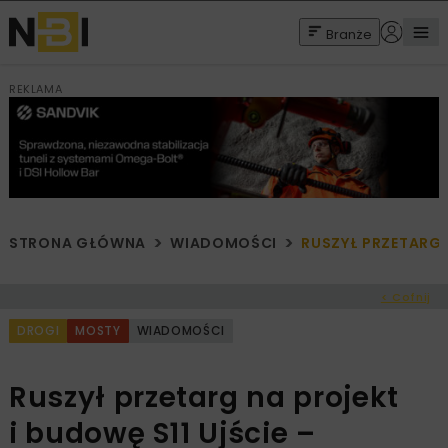
Branże
REKLAMA
STRONA GŁÓWNA
WIADOMOŚCI
RUSZYŁ PRZETARG N
< Cofnij
DROGI
MOSTY
WIADOMOŚCI
Ruszył przetarg na projekt
i budowę S11 Ujście –