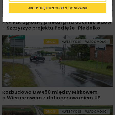
AKCEPTUJĘ I PRZECHODZĘ DO SERWISU
PKP PLK ogłosiły przetarg na odcinek Gdów
– Szczyrzyc projektu Podłęże–Piekiełko
DROGI
INWESTYCJE
WIADOMOŚCI
Rozbudowa DW450 między Mirkowem
a Wieruszowem z dofinansowaniem UE
DROGI
INWESTYCJE
WIADOMOŚCI