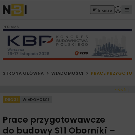
Branże
REKLAMA
STRONA GŁÓWNA
WIADOMOŚCI
PRACE PRZYGOTOW
< Cofnij
DROGI
WIADOMOŚCI
Prace przygotowawcze
do budowy S11 Oborniki –