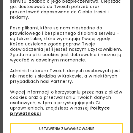
serwisu, zadbać o jego bezpieczeństwo, ulepszać
go, dostosować do Twoich potrzeb oraz
prezentować dopasowane do Ciebie treści i
Zapoznałam/em się z
Polityką Prywatności
i
reklamy.
Regulaminem
oraz wyrażam zgodę na otrzymywanie na
podany przeze mnie adres e-mail korespondencji
Poza plikami, które są nam niezbędne do
handlowej w postaci newslettera.
prawidłowego i bezpiecznego działania serwisu –
są także takie, które wymagają Twojej zgody.
Każda udzielona zgoda poprawi Twoje
ZAPISZ MNIE
doświadczenia jeśli jesteś naszym Użytkownikiem.
Zgoda na pliki cookies jest dobrowolna i można ją
wycofać w dowolnym momencie.
Administratorem Twoich danych osobowych jest
nbi med!a z siedzibą w Krakowie, a w niektórych
Powiązane artykuły
przypadkach nasi Partnerzy.
Więcej informacji o korzystaniu przez nas z plików
cookies oraz o przetwarzaniu Twoich danych
KOLEJ
WIADOMOŚCI
INWESTYCJE
osobowych, w tym o przysługujących Ci
uprawnieniach, znajdziesz w naszej
Polityce
prywatności
.
USTAWIENIA ZAAWANSOWANNE