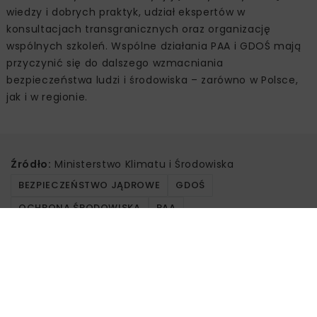
wiedzy i dobrych praktyk, udział ekspertów w
konsultacjach transgranicznych oraz organizację
wspólnych szkoleń. Wspólne działania PAA i GDOŚ mają
przyczynić się do dalszego wzmacniania
bezpieczeństwa ludzi i środowiska – zarówno w Polsce,
jak i w regionie.
Źródło:
Ministerstwo Klimatu i Środowiska
BEZPIECZEŃSTWO JĄDROWE
GDOŚ
OCHRONA ŚRODOWISKA
PAA
Powiązane artykuły