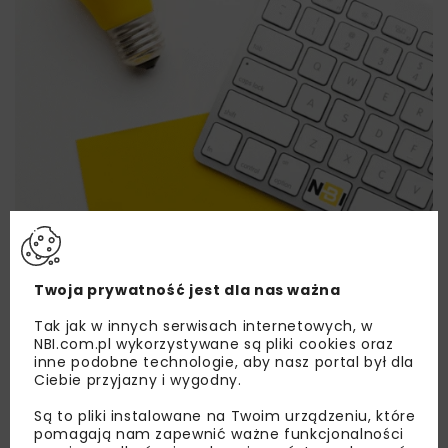
Twoja prywatność jest dla nas ważna
Lubisz wiedzieć więcej?
Tak jak w innych serwisach internetowych, w
Zapisz się do newslettera aby otrzymywać od
NBI.com.pl wykorzystywane są pliki cookies oraz
nas najlepsze informacje branżowe,
inne podobne technologie, aby nasz portal był dla
Ciebie przyjazny i wygodny.
zaproszenia na wydarzenia, atrakcyjne oferty i
dedykowane akcje specjalne.
Są to pliki instalowane na Twoim urządzeniu, które
pomagają nam zapewnić ważne funkcjonalności