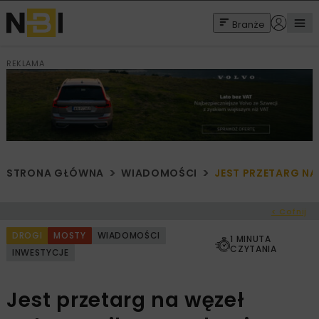
Branże
REKLAMA
STRONA GŁÓWNA
WIADOMOŚCI
JEST PRZETARG NA
< Cofnij
DROGI
MOSTY
WIADOMOŚCI
1 MINUTA
CZYTANIA
INWESTYCJE
Jest przetarg na węzeł