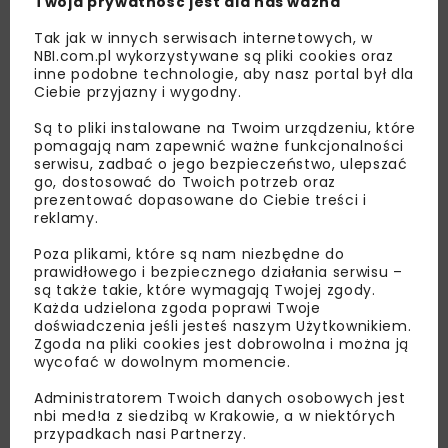
Twoja prywatność jest dla nas ważna
Tak jak w innych serwisach internetowych, w
NBI.com.pl wykorzystywane są pliki cookies oraz
inne podobne technologie, aby nasz portal był dla
Ciebie przyjazny i wygodny.
Są to pliki instalowane na Twoim urządzeniu, które
pomagają nam zapewnić ważne funkcjonalności
Lubisz wiedzieć więcej?
serwisu, zadbać o jego bezpieczeństwo, ulepszać
go, dostosować do Twoich potrzeb oraz
prezentować dopasowane do Ciebie treści i
Zapisz się do newslettera aby otrzymywać od
reklamy.
nas najlepsze informacje branżowe,
zaproszenia na wydarzenia, atrakcyjne oferty i
Poza plikami, które są nam niezbędne do
prawidłowego i bezpiecznego działania serwisu –
dedykowane akcje specjalne.
są także takie, które wymagają Twojej zgody.
Każda udzielona zgoda poprawi Twoje
doświadczenia jeśli jesteś naszym Użytkownikiem.
Zgoda na pliki cookies jest dobrowolna i można ją
wycofać w dowolnym momencie.
Zapoznałam/em się z
Polityką Prywatności
i
Regulaminem
oraz wyrażam zgodę na otrzymywanie na
Administratorem Twoich danych osobowych jest
podany przeze mnie adres e-mail korespondencji
nbi med!a z siedzibą w Krakowie, a w niektórych
handlowej w postaci newslettera.
przypadkach nasi Partnerzy.