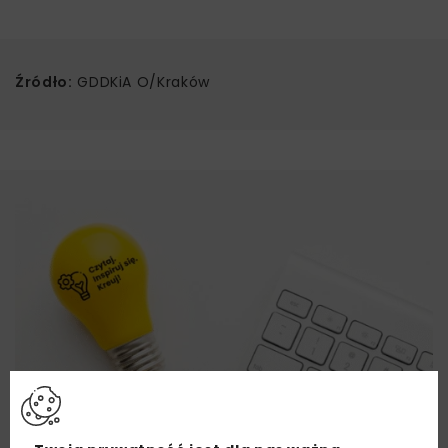
Źródło:
GDDKiA O/Kraków