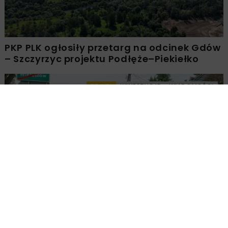
PKP PLK ogłosiły przetarg na odcinek Gdów
– Szczyrzyc projektu Podłęże–Piekiełko
DROGI
INWESTYCJE
WIADOMOŚCI
Rozbudowa DW450 między Mirkowem a
Wieruszowem z dofinansowaniem UE
DROGI
INWESTYCJE
WIADOMOŚCI