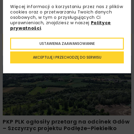
Więcej informacji o korzystaniu przez nas z plików
ZAPISZ MNIE
cookies oraz o przetwarzaniu Twoich danych
osobowych, w tym o przysługujących Ci
uprawnieniach, znajdziesz w naszej
Polityce
prywatności
.
Powiązane artykuły
USTAWIENIA ZAAWANSOWANNE
AKCEPTUJĘ I PRZECHODZĘ DO SERWISU
KOLEJ
WIADOMOŚCI
INWESTYCJE
PKP PLK ogłosiły przetarg na odcinek Gdów
– Szczyrzyc projektu Podłęże–Piekiełko