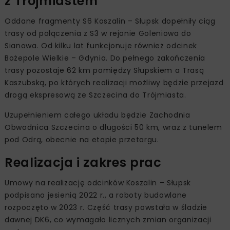
z Trójmiastem
Oddane fragmenty S6 Koszalin – Słupsk dopełniły ciąg
trasy od połączenia z S3 w rejonie Goleniowa do
Sianowa. Od kilku lat funkcjonuje również odcinek
Bożepole Wielkie – Gdynia. Do pełnego zakończenia
trasy pozostaje 62 km pomiędzy Słupskiem a Trasą
Kaszubską, po których realizacji możliwy będzie przejazd
drogą ekspresową ze Szczecina do Trójmiasta.
Uzupełnieniem całego układu będzie Zachodnia
Obwodnica Szczecina o długości 50 km, wraz z tunelem
pod Odrą, obecnie na etapie przetargu.
Realizacja i zakres prac
Umowy na realizację odcinków Koszalin – Słupsk
podpisano jesienią 2022 r., a roboty budowlane
rozpoczęto w 2023 r. Część trasy powstała w śladzie
dawnej DK6, co wymagało licznych zmian organizacji