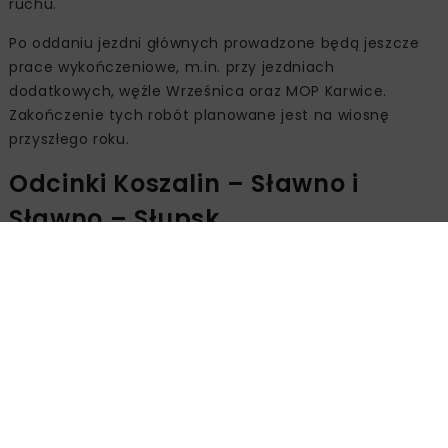
ruchu.
Po oddaniu jezdni głównych prowadzone będą jeszcze
prace wykończeniowe, m.in. przy jezdniach
dodatkowych, węźle Wrześnica oraz MOP Karwice.
Zakończenie tych robót planowane jest na wiosnę
przyszłego roku.
Odcinki Koszalin – Sławno i
Sławno – Słupsk
Odcinek S6 Koszalin – Sławno o długości 23,2 km
zrealizowała Grupa Mirbud w ramach kontraktu o
wartości 657,9 mln zł. Powstały cztery węzły drogowe
oraz 20 obiektów mostowych, w tym przejścia dla
zwierząt i MOP Karwice.
Odcinek S6 Sławno – Słupsk o długości 22,9 km wykonała
firma Stecol za 701,6 mln zł. Trasa obejmuje cztery
węzły drogowe, 21 obiektów inżynierskich oraz najdłuższy