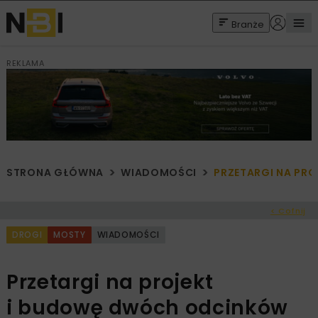
Branże
REKLAMA
STRONA GŁÓWNA
WIADOMOŚCI
PRZETARGI NA PR
< Cofnij
DROGI
MOSTY
WIADOMOŚCI
Przetargi na projekt
i budowę dwóch odcinków