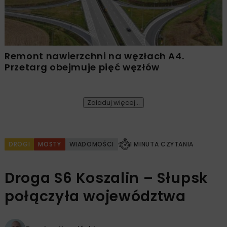
Remont nawierzchni na węzłach A4.
Przetarg obejmuje pięć węzłów
Załaduj więcej...
DROGI
MOSTY
WIADOMOŚCI
1 MINUTA CZYTANIA
Droga S6 Koszalin – Słupsk
połączyła województwa