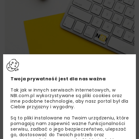
Lubisz wiedzieć więcej?
Twoja prywatność jest dla nas ważna
Zapisz się do newslettera aby otrzymywać od
nas najlepsze informacje branżowe,
Tak jak w innych serwisach internetowych, w
NBI.com.pl wykorzystywane są pliki cookies oraz
zaproszenia na wydarzenia, atrakcyjne oferty i
inne podobne technologie, aby nasz portal był dla
dedykowane akcje specjalne.
Ciebie przyjazny i wygodny.
Są to pliki instalowane na Twoim urządzeniu, które
pomagają nam zapewnić ważne funkcjonalności
serwisu, zadbać o jego bezpieczeństwo, ulepszać
Zapoznałam/em się z
Polityką Prywatności
i
go, dostosować do Twoich potrzeb oraz
Regulaminem
oraz wyrażam zgodę na otrzymywanie na