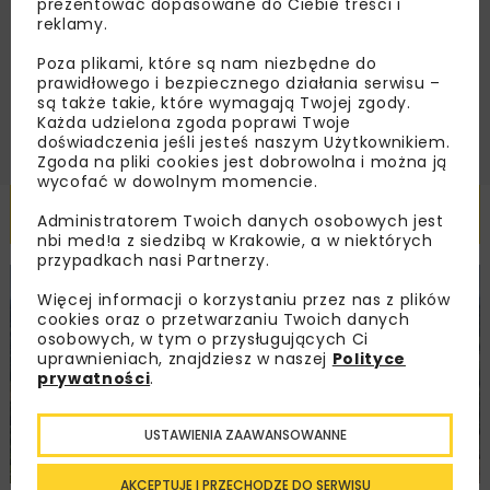
prezentować dopasowane do Ciebie treści i
podany przeze mnie adres e-mail korespondencji
reklamy.
handlowej w postaci newslettera.
Poza plikami, które są nam niezbędne do
prawidłowego i bezpiecznego działania serwisu –
ZAPISZ MNIE
są także takie, które wymagają Twojej zgody.
Każda udzielona zgoda poprawi Twoje
doświadczenia jeśli jesteś naszym Użytkownikiem.
Zgoda na pliki cookies jest dobrowolna i można ją
wycofać w dowolnym momencie.
Powiązane artykuły
Administratorem Twoich danych osobowych jest
nbi med!a z siedzibą w Krakowie, a w niektórych
przypadkach nasi Partnerzy.
KOLEJ
WIADOMOŚCI
INWESTYCJE
Więcej informacji o korzystaniu przez nas z plików
cookies oraz o przetwarzaniu Twoich danych
osobowych, w tym o przysługujących Ci
uprawnieniach, znajdziesz w naszej
Polityce
prywatności
.
USTAWIENIA ZAAWANSOWANNE
AKCEPTUJĘ I PRZECHODZĘ DO SERWISU