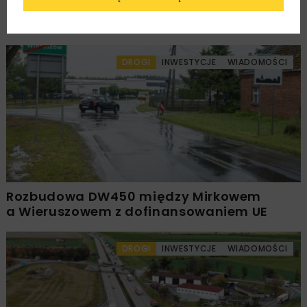
PKP PLK ogłosiły przetarg na odcinek Gdów
– Szczyrzyc projektu Podłęże–Piekiełko
DROGI
INWESTYCJE
WIADOMOŚCI
Rozbudowa DW450 między Mirkowem
a Wieruszowem z dofinansowaniem UE
DROGI
INWESTYCJE
WIADOMOŚCI