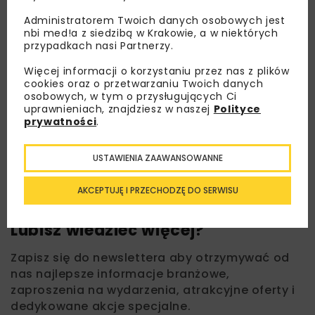
Administratorem Twoich danych osobowych jest
nbi med!a z siedzibą w Krakowie, a w niektórych
przypadkach nasi Partnerzy.
Więcej informacji o korzystaniu przez nas z plików
cookies oraz o przetwarzaniu Twoich danych
osobowych, w tym o przysługujących Ci
uprawnieniach, znajdziesz w naszej
Polityce
prywatności
.
USTAWIENIA ZAAWANSOWANNE
AKCEPTUJĘ I PRZECHODZĘ DO SERWISU
Lubisz wiedzieć więcej?
Zapisz się do newslettera aby otrzymywać od
nas najlepsze informacje branżowe,
zaproszenia na wydarzenia, atrakcyjne oferty i
dedykowane akcje specjalne.