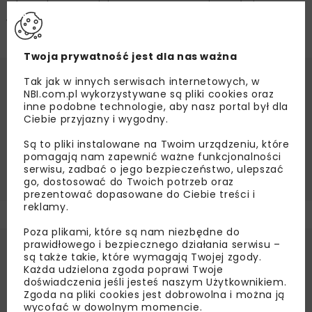
zdegradowane miejsca mogą ponownie stać się
wartościową częścią miasta.
Twoja prywatność jest dla nas ważna
Tak jak w innych serwisach internetowych, w
Źródło:
Narodowy Fundusz Ochrony Środowiska
NBI.com.pl wykorzystywane są pliki cookies oraz
i Gospodarki Wodnej
inne podobne technologie, aby nasz portal był dla
Ciebie przyjazny i wygodny.
FUNDUSZE EUROPEJSKIE
REKULTYWACJA
REKULTYWACJA TERENÓW POPRZEMYSŁOWYCH
Są to pliki instalowane na Twoim urządzeniu, które
pomagają nam zapewnić ważne funkcjonalności
TERENY POPRZEMYSŁOWE
serwisu, zadbać o jego bezpieczeństwo, ulepszać
go, dostosować do Twoich potrzeb oraz
prezentować dopasowane do Ciebie treści i
reklamy.
Poza plikami, które są nam niezbędne do
prawidłowego i bezpiecznego działania serwisu –
są także takie, które wymagają Twojej zgody.
Każda udzielona zgoda poprawi Twoje
doświadczenia jeśli jesteś naszym Użytkownikiem.
Zgoda na pliki cookies jest dobrowolna i można ją
wycofać w dowolnym momencie.