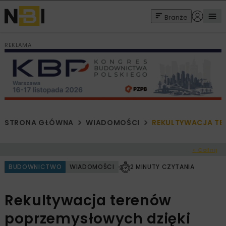
Branże
REKLAMA
STRONA GŁÓWNA
WIADOMOŚCI
REKULTYWACJA TE
< Cofnij
BUDOWNICTWO
WIADOMOŚCI
2 MINUTY CZYTANIA
Rekultywacja terenów
poprzemysłowych dzięki