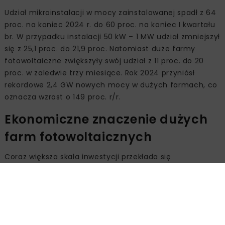
Udział mikroinstalacji w mocy zainstalowanej spadł z 64
proc. na koniec 2024 r. do 60 proc. na koniec I kwartału
br. W przypadku instalacji 50 kW – 1 MW udział zmniejszył
się z 25,1 proc. do 21,9 proc. Natomiast duże farmy
fotowoltaiczne zwiększyły swój udział z 11 proc. do 20
proc. w zaledwie trzy miesiące. Rok 2024 przyniósł
rekordowe 2,4 GW nowych mocy w dużych farmach, co
oznacza wzrost o 149 proc. r/r.
Ekonomiczne znaczenie dużych
farm fotowoltaicznych
Coraz większa skala inwestycji przekłada się
bezpośrednio na koszty energii. Jak wskazuje IEO,
energia z dużych farm fotowoltaicznych może być
nawet trzykrotnie tańsza niż z mikroinstalacji
prosumenckich.
– Przekroczyliśmy 26 GW mocy zainstalowanej w PV.