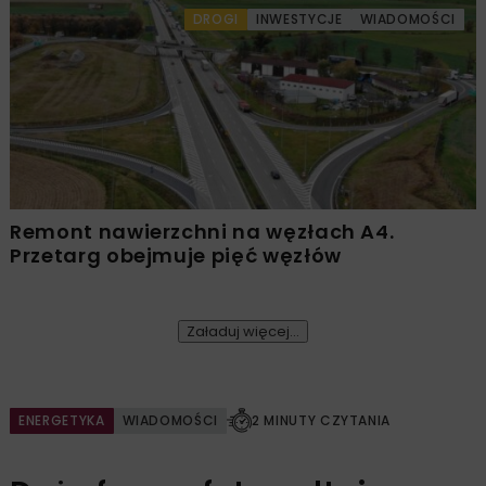
DROGI
INWESTYCJE
WIADOMOŚCI
Remont nawierzchni na węzłach A4.
Przetarg obejmuje pięć węzłów
Załaduj więcej...
ENERGETYKA
WIADOMOŚCI
2 MINUTY CZYTANIA