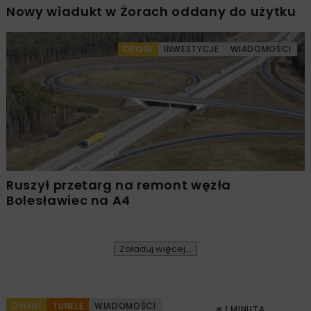
Nowy wiadukt w Żorach oddany do użytku
DROGI
INWESTYCJE
WIADOMOŚCI
Ruszył przetarg na remont węzła
Bolesławiec na A4
Załaduj więcej...
DROGI
TUNELE
WIADOMOŚCI
1 MINUTA