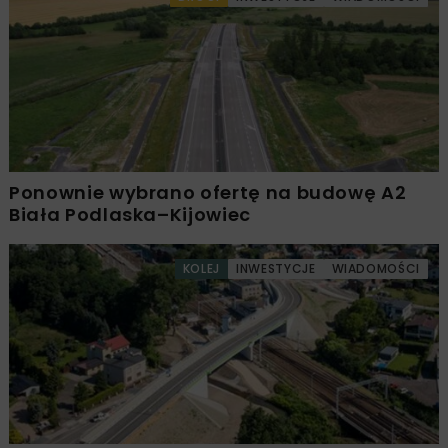
Ponownie wybrano ofertę na budowę A2
Biała Podlaska–Kijowiec
KOLEJ
INWESTYCJE
WIADOMOŚCI