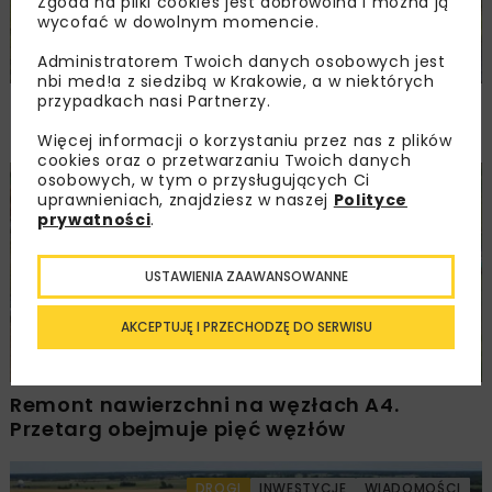
Zgoda na pliki cookies jest dobrowolna i można ją
wycofać w dowolnym momencie.
Administratorem Twoich danych osobowych jest
nbi med!a z siedzibą w Krakowie, a w niektórych
przypadkach nasi Partnerzy.
Rozbudowa DW450 między Mirkowem
a Wieruszowem z dofinansowaniem UE
Więcej informacji o korzystaniu przez nas z plików
cookies oraz o przetwarzaniu Twoich danych
osobowych, w tym o przysługujących Ci
DROGI
INWESTYCJE
WIADOMOŚCI
uprawnieniach, znajdziesz w naszej
Polityce
prywatności
.
USTAWIENIA ZAAWANSOWANNE
AKCEPTUJĘ I PRZECHODZĘ DO SERWISU
Remont nawierzchni na węzłach A4.
Przetarg obejmuje pięć węzłów
DROGI
INWESTYCJE
WIADOMOŚCI