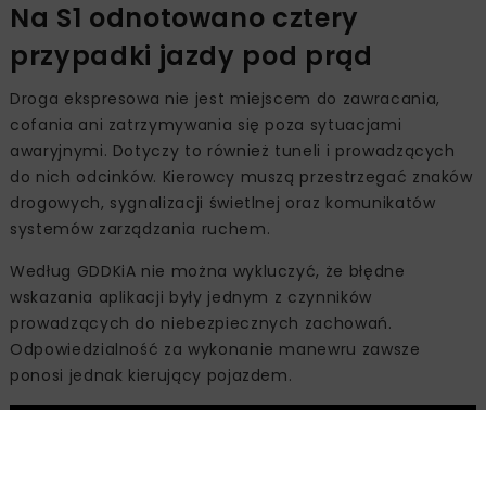
Na S1 odnotowano cztery
przypadki jazdy pod prąd
Droga ekspresowa nie jest miejscem do zawracania,
cofania ani zatrzymywania się poza sytuacjami
awaryjnymi. Dotyczy to również tuneli i prowadzących
do nich odcinków. Kierowcy muszą przestrzegać znaków
drogowych, sygnalizacji świetlnej oraz komunikatów
systemów zarządzania ruchem.
Według GDDKiA nie można wykluczyć, że błędne
wskazania aplikacji były jednym z czynników
prowadzących do niebezpiecznych zachowań.
Odpowiedzialność za wykonanie manewru zawsze
ponosi jednak kierujący pojazdem.