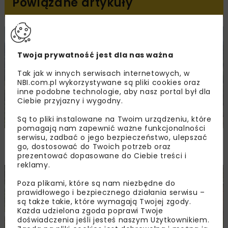
Powiązane artykuły
KOLEJ
WIADOMOŚCI
INWESTYCJE
Twoja prywatność jest dla nas ważna
Tak jak w innych serwisach internetowych, w
NBI.com.pl wykorzystywane są pliki cookies oraz
inne podobne technologie, aby nasz portal był dla
Ciebie przyjazny i wygodny.
Są to pliki instalowane na Twoim urządzeniu, które
pomagają nam zapewnić ważne funkcjonalności
serwisu, zadbać o jego bezpieczeństwo, ulepszać
PKP PLK ogłosiły przetarg na odcinek Gdów
go, dostosować do Twoich potrzeb oraz
– Szczyrzyc projektu Podłęże–Piekiełko
prezentować dopasowane do Ciebie treści i
reklamy.
DROGI
INWESTYCJE
WIADOMOŚCI
Poza plikami, które są nam niezbędne do
prawidłowego i bezpiecznego działania serwisu –
są także takie, które wymagają Twojej zgody.
Każda udzielona zgoda poprawi Twoje
doświadczenia jeśli jesteś naszym Użytkownikiem.