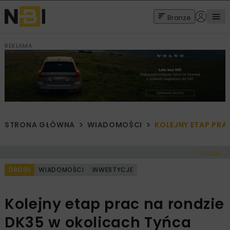
Branże
REKLAMA
STRONA GŁÓWNA
WIADOMOŚCI
KOLEJNY ETAP PR
< Cofnij
DROGI
WIADOMOŚCI
INWESTYCJE
Kolejny etap prac na rondzie
DK35 w okolicach Tyńca