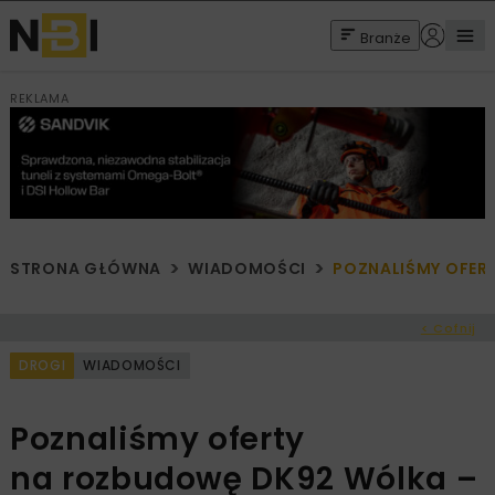
Branże
REKLAMA
STRONA GŁÓWNA
WIADOMOŚCI
POZNALIŚMY OFER
< Cofnij
DROGI
WIADOMOŚCI
Poznaliśmy oferty
na rozbudowę DK92 Wólka –