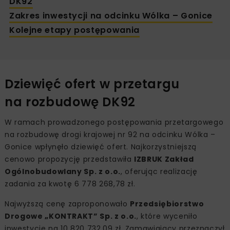
DK92
Zakres inwestycji na odcinku Wólka – Gonice
Kolejne etapy postępowania
Dziewięć ofert w przetargu
na rozbudowę DK92
W ramach prowadzonego postępowania przetargowego
na rozbudowę drogi krajowej nr 92 na odcinku Wólka –
Gonice wpłynęło dziewięć ofert. Najkorzystniejszą
cenowo propozycję przedstawiła
IZBRUK Zakład
Ogólnobudowlany Sp. z o.o.
, oferując realizację
zadania za kwotę 6 778 268,78 zł.
Najwyższą cenę zaproponowało
Przedsiębiorstwo
Drogowe „KONTRAKT” Sp. z o.o.
, które wyceniło
inwestycję na 10 820 732,09 zł. Zamawiający przeznaczył