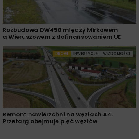
Rozbudowa DW450 między Mirkowem
a Wieruszowem z dofinansowaniem UE
DROGI
INWESTYCJE
WIADOMOŚCI
Remont nawierzchni na węzłach A4.
Przetarg obejmuje pięć węzłów