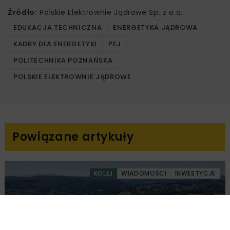
Źródło:
Polskie Elektrownie Jądrowe Sp. z o.o.
EDUKACJA TECHNICZNA
ENERGETYKA JĄDROWA
KADRY DLA ENERGETYKI
PEJ
POLITECHNIKA POZNAŃSKA
POLSKIE ELEKTROWNIE JĄDROWE
Powiązane artykuły
KOLEJ
WIADOMOŚCI
INWESTYCJE