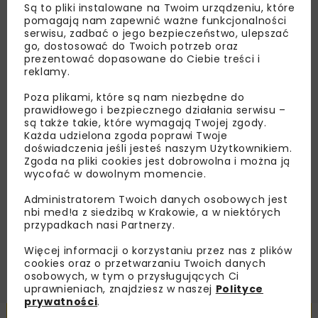
Są to pliki instalowane na Twoim urządzeniu, które
pomagają nam zapewnić ważne funkcjonalności
Lubisz wiedzieć więcej?
serwisu, zadbać o jego bezpieczeństwo, ulepszać
go, dostosować do Twoich potrzeb oraz
Zapisz się do newslettera aby otrzymywać od
prezentować dopasowane do Ciebie treści i
nas najlepsze informacje branżowe,
reklamy.
zaproszenia na wydarzenia, atrakcyjne oferty i
Poza plikami, które są nam niezbędne do
dedykowane akcje specjalne.
prawidłowego i bezpiecznego działania serwisu –
są także takie, które wymagają Twojej zgody.
Każda udzielona zgoda poprawi Twoje
doświadczenia jeśli jesteś naszym Użytkownikiem.
Zgoda na pliki cookies jest dobrowolna i można ją
Zapoznałam/em się z
Polityką Prywatności
i
wycofać w dowolnym momencie.
Regulaminem
oraz wyrażam zgodę na otrzymywanie na
podany przeze mnie adres e-mail korespondencji
Administratorem Twoich danych osobowych jest
handlowej w postaci newslettera.
nbi med!a z siedzibą w Krakowie, a w niektórych
przypadkach nasi Partnerzy.
ZAPISZ MNIE
Więcej informacji o korzystaniu przez nas z plików
cookies oraz o przetwarzaniu Twoich danych
osobowych, w tym o przysługujących Ci
uprawnieniach, znajdziesz w naszej
Polityce
prywatności
.