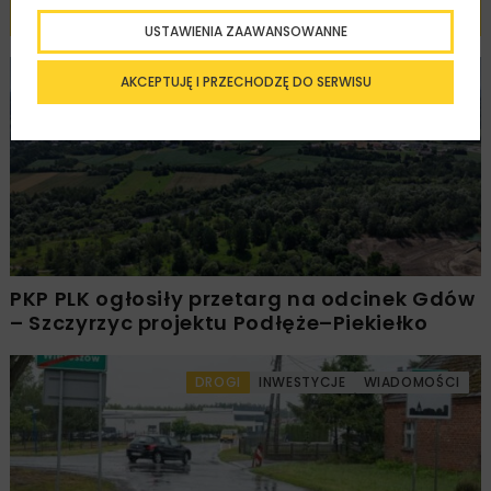
Powiązane artykuły
USTAWIENIA ZAAWANSOWANNE
AKCEPTUJĘ I PRZECHODZĘ DO SERWISU
KOLEJ
WIADOMOŚCI
INWESTYCJE
PKP PLK ogłosiły przetarg na odcinek Gdów
– Szczyrzyc projektu Podłęże–Piekiełko
DROGI
INWESTYCJE
WIADOMOŚCI