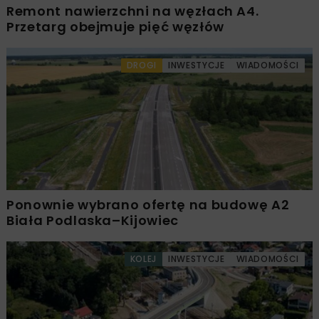
Remont nawierzchni na węzłach A4.
Przetarg obejmuje pięć węzłów
DROGI
INWESTYCJE
WIADOMOŚCI
Ponownie wybrano ofertę na budowę A2
Biała Podlaska–Kijowiec
KOLEJ
INWESTYCJE
WIADOMOŚCI