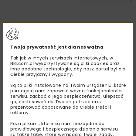
Powiązane artykuły
Twoja prywatność jest dla nas ważna
KOLEJ
WIADOMOŚCI
INWESTYCJE
Tak jak w innych serwisach internetowych, w
NBI.com.pl wykorzystywane są pliki cookies oraz
inne podobne technologie, aby nasz portal był dla
Ciebie przyjazny i wygodny.
Są to pliki instalowane na Twoim urządzeniu, które
pomagają nam zapewnić ważne funkcjonalności
serwisu, zadbać o jego bezpieczeństwo, ulepszać
go, dostosować do Twoich potrzeb oraz
prezentować dopasowane do Ciebie treści i
PKP PLK ogłosiły przetarg na odcinek Gdów
reklamy.
– Szczyrzyc projektu Podłęże–Piekiełko
Poza plikami, które są nam niezbędne do
prawidłowego i bezpiecznego działania serwisu –
są także takie, które wymagają Twojej zgody.
DROGI
INWESTYCJE
WIADOMOŚCI