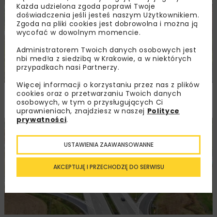
Każda udzielona zgoda poprawi Twoje
doświadczenia jeśli jesteś naszym Użytkownikiem.
Zgoda na pliki cookies jest dobrowolna i można ją
wycofać w dowolnym momencie.
Administratorem Twoich danych osobowych jest
nbi med!a z siedzibą w Krakowie, a w niektórych
przypadkach nasi Partnerzy.
Więcej informacji o korzystaniu przez nas z plików
Rozbudowa DW450 między Mirkowem
cookies oraz o przetwarzaniu Twoich danych
a Wieruszowem z dofinansowaniem UE
osobowych, w tym o przysługujących Ci
uprawnieniach, znajdziesz w naszej
Polityce
prywatności
.
DROGI
INWESTYCJE
WIADOMOŚCI
USTAWIENIA ZAAWANSOWANNE
AKCEPTUJĘ I PRZECHODZĘ DO SERWISU