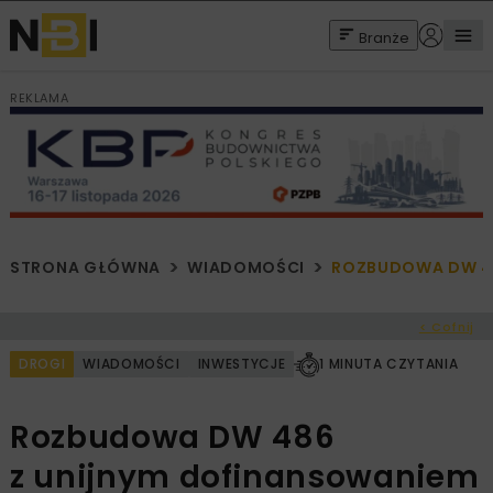
Branże
REKLAMA
STRONA GŁÓWNA
WIADOMOŚCI
ROZBUDOWA DW 48
< Cofnij
DROGI
WIADOMOŚCI
INWESTYCJE
1 MINUTA CZYTANIA
Rozbudowa DW 486
z unijnym dofinansowaniem