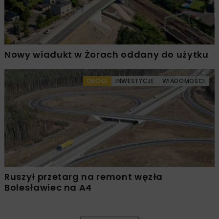
Nowy wiadukt w Żorach oddany do użytku
DROGI
INWESTYCJE
WIADOMOŚCI
Ruszył przetarg na remont węzła
Bolesławiec na A4