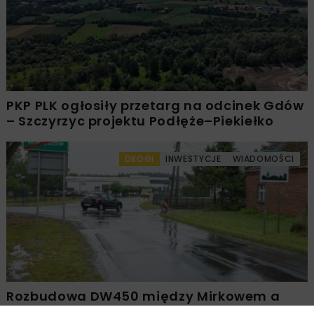
PKP PLK ogłosiły przetarg na odcinek Gdów
– Szczyrzyc projektu Podłęże–Piekiełko
DROGI
INWESTYCJE
WIADOMOŚCI
Rozbudowa DW450 między Mirkowem a
Wieruszowem z dofinansowaniem UE