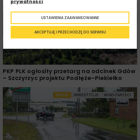
prywatności
.
KOLEJ
WIADOMOŚCI
INWESTYCJE
USTAWIENIA ZAAWANSOWANNE
AKCEPTUJĘ I PRZECHODZĘ DO SERWISU
PKP PLK ogłosiły przetarg na odcinek Gdów
– Szczyrzyc projektu Podłęże–Piekiełko
DROGI
INWESTYCJE
WIADOMOŚCI