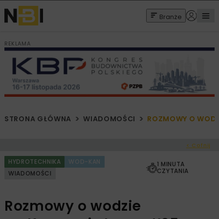
Branże
REKLAMA
STRONA GŁÓWNA
WIADOMOŚCI
ROZMOWY O WODZI
< Cofnij
HYDROTECHNIKA
WOD-KAN
1 MINUTA
CZYTANIA
WIADOMOŚCI
Rozmowy o wodzie