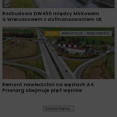
Rozbudowa DW450 między Mirkowem
a Wieruszowem z dofinansowaniem UE
DROGI
INWESTYCJE
WIADOMOŚCI
Remont nawierzchni na węzłach A4.
Przetarg obejmuje pięć węzłów
Załaduj więcej...