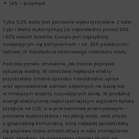
14% – przemysł.
Tylko 0,3% wody jest ponownie wykorzystywane. Z kolei
Cypr i Malta wykorzystują już odpowiednio ponad 90%
i 60% swoich ścieków. Europa jest najszybciej
ocieplającym się kontynentem – ok. 30% powierzchni
lądowej UE doświadcza sezonowego niedoboru wody.
Podczas panelu omówiono, jak można poprawić
sytuację wodną. W rolnictwie najlepsze efekty
przyniosłaby zmiana sposobu nawadniania upraw
oraz wprowadzenie odmian odpornych na suszę lub
w mniejszym stopniu zużywających wodę. W produkcji
energii elektrycznej najkorzystniejszym wyjściem byłoby
przejście na OZE, a w przetwórstwie przemysłowym –
ponowne wykorzystanie i recykling wody. Jeśli chodzi
o gospodarkę komunalną, tutaj najlepiej sprawdziłaby
się poprawa stanu infrastruktury w celu zmniejszenia
strat. Ustalono, że powinniśmy również skupić się