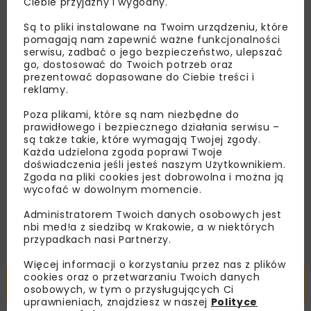
Ciebie przyjazny i wygodny.
Zapisz się do newslettera aby otrzymywać od
Są to pliki instalowane na Twoim urządzeniu, które
nas najlepsze informacje branżowe,
pomagają nam zapewnić ważne funkcjonalności
zaproszenia na wydarzenia, atrakcyjne oferty i
serwisu, zadbać o jego bezpieczeństwo, ulepszać
go, dostosować do Twoich potrzeb oraz
dedykowane akcje specjalne.
prezentować dopasowane do Ciebie treści i
reklamy.
Poza plikami, które są nam niezbędne do
prawidłowego i bezpiecznego działania serwisu –
Zapoznałam/em się z
Polityką Prywatności
i
są także takie, które wymagają Twojej zgody.
Regulaminem
oraz wyrażam zgodę na otrzymywanie na
Każda udzielona zgoda poprawi Twoje
podany przeze mnie adres e-mail korespondencji
doświadczenia jeśli jesteś naszym Użytkownikiem.
handlowej w postaci newslettera.
Zgoda na pliki cookies jest dobrowolna i można ją
wycofać w dowolnym momencie.
ZAPISZ MNIE
Administratorem Twoich danych osobowych jest
nbi med!a z siedzibą w Krakowie, a w niektórych
przypadkach nasi Partnerzy.
Więcej informacji o korzystaniu przez nas z plików
cookies oraz o przetwarzaniu Twoich danych
Powiązane artykuły
osobowych, w tym o przysługujących Ci
uprawnieniach, znajdziesz w naszej
Polityce