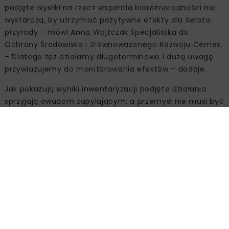
podjęte wysiłki na rzecz wsparcia bioróżnorodności nie
wystarczą, by utrzymać pozytywne efekty dla świata
przyrody – mówi Anna Wojtczak Specjalistka ds.
Ochrony Środowiska i Zrównoważonego Rozwoju Cemex.
– Dlatego też działamy długoterminowo i dużą uwagę
przywiązujemy do monitorowania efektów – dodaje.
Jak pokazują wyniki inwentaryzacji podjęte działania
sprzyjają owadom zapylającym, a przemysł nie musi być
wrogiem różnorodności biologicznej, wręcz przeciwnie,
może ją aktywnie wspierać.
Źródło:
Cemex Polska Sp. z o.o., www.cemex.pl
CEMENTOWNIA CHEŁM
CEMEX POLSKA
OCHRONA ŚRODOWISKA
PSZCZOŁY
ZAPYLACZE