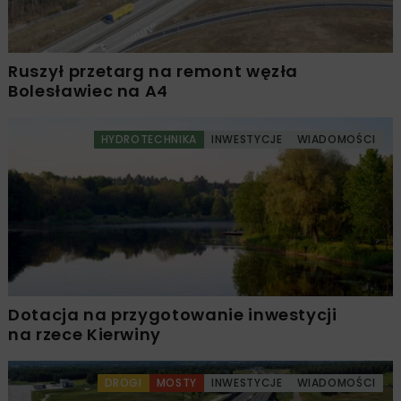
Ruszył przetarg na remont węzła
Bolesławiec na A4
HYDROTECHNIKA
INWESTYCJE
WIADOMOŚCI
Dotacja na przygotowanie inwestycji
na rzece Kierwiny
DROGI
MOSTY
INWESTYCJE
WIADOMOŚCI