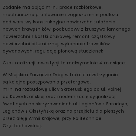
Zadanie ma objąć m.in.: prace rozbiórkowe,
mechaniczne profilowanie i zagęszczenie podłoża
pod warstwy konstrukcyjne nawierzchni; ułożenie:
nowych krawężników, podbudowy z kruszywa łamanego,
nawierzchni z kostki brukowej, remont cząstkowy
nawierzchni bitumicznej, wykonanie trawników
dywanowych, regulację pionową studzienek.
Czas realizacji inwestycji to maksymalnie 4 miesiące.
W Miejskim Zarządzie Dróg w trakcie rozstrzygania
są kolejne postępowania przetargowe,
m.in. na rozbudowę ulicy Skrzetuskiego od ul. Polnej
do Kawodrzańskiej oraz modernizację sygnalizacji
świetlnych na skrzyżowaniach ul. Legionów z Faradaya,
Legionów z Olsztyńską oraz na przejściu dla pieszych
przez aleję Armii Krajowej przy Politechnice
Częstochowskiej.