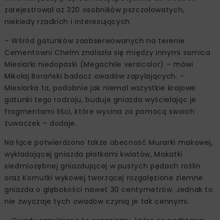
zarejestrował aż 320 osobników pszczołowatych,
niekiedy rzadkich i interesujących.
– Wśród gatunków zaobserwowanych na terenie
Cementowni Chełm znalazła się między innymi samica
Miesiarki niedopaski (Megachile versicolor) – mówi
Mikołaj Borański badacz owadów zapylających. –
Miesiarka ta, podobnie jak niemal wszystkie krajowe
gatunki tego rodzaju, buduje gniazda wyściełając je
fragmentami liści, które wycina za pomocą swoich
żuwaczek – dodaje.
Na łące potwierdzono także obecność Murarki makowej,
wykładającej gniazda płatkami kwiatów, Makatki
siedmiozębnej gniazdującej w pustych pędach roślin
oraz Kornutki wykowej tworzącej rozgałęzione ziemne
gniazda o głębokości nawet 30 centymetrów. Jednak to
nie zwyczaje tych owadów czynią je tak cennymi.