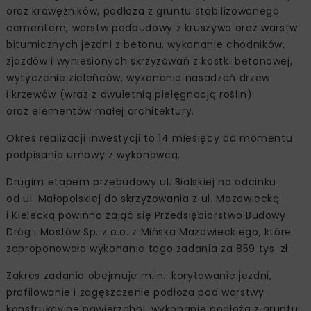
oraz krawężników, podłoża z gruntu stabilizowanego
cementem, warstw podbudowy z kruszywa oraz warstw
bitumicznych jezdni z betonu, wykonanie chodników,
zjazdów i wyniesionych skrzyżowań z kostki betonowej,
wytyczenie zieleńców, wykonanie nasadzeń drzew
i krzewów (wraz z dwuletnią pielęgnacją roślin)
oraz elementów małej architektury.
Okres realizacji inwestycji to 14 miesięcy od momentu
podpisania umowy z wykonawcą.
Drugim etapem przebudowy ul. Bialskiej na odcinku
od ul. Małopolskiej do skrzyżowania z ul. Mazowiecką
i Kielecką powinno zająć się Przedsiębiorstwo Budowy
Dróg i Mostów Sp. z o.o. z Mińska Mazowieckiego, które
zaproponowało wykonanie tego zadania za 859 tys. zł.
Zakres zadania obejmuje m.in.: korytowanie jezdni,
profilowanie i zagęszczenie podłoża pod warstwy
konstrukcyjne nawierzchni, wykonanie podłoża z gruntu