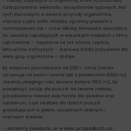
– Owady zapylające to organizmy, które są podstawą
funkcjonowania większości ekosystemów lądowych. Bez
tych kluczowych w świecie przyrody organizmów,
znaczna część roślin miałaby ogromny problem z
rozmnażaniem się – mówi Mikołaj Siemaszko Specjalista
ds. owadów zapylających w warunkach miejskich z firmy
Łąki Kwietne. – Zapylacze są też istotną częścią
łańcuchów troficznych – stanowią źródło pożywienia dla
wielu grup organizmów – dodaje.
By wesprzeć pszczołowate od 2021 r. firma Cemex
utrzymuje na swoim terenie łąki o powierzchni 8000 m2.
Jesienią ubiegłego roku dosiano kolejne 1000 m2, by
powiększyć ostoję dla pszczół. Na terenie zakładu
posadowiono również dwa hotele dla owadów oraz
sandarium, czyli siedlisko dla dzikich pszczół
gniazdujących w glebie, szczelinach skalnych i
martwym drewnie.
– Jesteśmy świadomi, że w wielu przypadkach raz