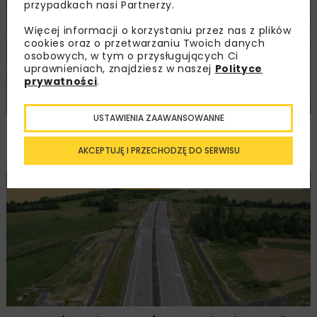
przypadkach nasi Partnerzy.
Więcej informacji o korzystaniu przez nas z plików
cookies oraz o przetwarzaniu Twoich danych
osobowych, w tym o przysługujących Ci
uprawnieniach, znajdziesz w naszej
Polityce
prywatności
.
USTAWIENIA ZAAWANSOWANNE
Remont nawierzchni na węzłach A4.
Przetarg obejmuje pięć węzłów
AKCEPTUJĘ I PRZECHODZĘ DO SERWISU
DROGI
INWESTYCJE
WIADOMOŚCI