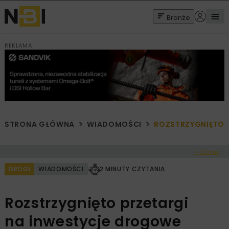
Branże
REKLAMA
STRONA GŁÓWNA
WIADOMOŚCI
ROZSTRZYGNIĘTO 
< Cofnij
DROGI
WIADOMOŚCI
2 MINUTY CZYTANIA
Rozstrzygnięto przetargi
na inwestycje drogowe