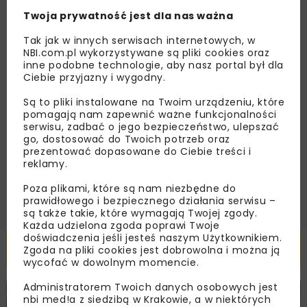
nas najlepsze informacje branżowe,
Twoja prywatność jest dla nas ważna
zaproszenia na wydarzenia, atrakcyjne oferty i
dedykowane akcje specjalne.
Tak jak w innych serwisach internetowych, w
NBI.com.pl wykorzystywane są pliki cookies oraz
inne podobne technologie, aby nasz portal był dla
Ciebie przyjazny i wygodny.
Zapoznałam/em się z
Polityką Prywatności
i
Są to pliki instalowane na Twoim urządzeniu, które
Regulaminem
oraz wyrażam zgodę na otrzymywanie na
pomagają nam zapewnić ważne funkcjonalności
podany przeze mnie adres e-mail korespondencji
serwisu, zadbać o jego bezpieczeństwo, ulepszać
handlowej w postaci newslettera.
go, dostosować do Twoich potrzeb oraz
prezentować dopasowane do Ciebie treści i
reklamy.
ZAPISZ MNIE
Poza plikami, które są nam niezbędne do
prawidłowego i bezpiecznego działania serwisu –
są także takie, które wymagają Twojej zgody.
Każda udzielona zgoda poprawi Twoje
doświadczenia jeśli jesteś naszym Użytkownikiem.
Powiązane artykuły
Zgoda na pliki cookies jest dobrowolna i można ją
wycofać w dowolnym momencie.
Administratorem Twoich danych osobowych jest
DROGI
INWESTYCJE
WIADOMOŚCI
nbi med!a z siedzibą w Krakowie, a w niektórych