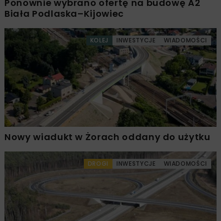
Ponownie wybrano ofertę na budowę A2
Biała Podlaska–Kijowiec
KOLEJ
INWESTYCJE
WIADOMOŚCI
Nowy wiadukt w Żorach oddany do użytku
DROGI
INWESTYCJE
WIADOMOŚCI