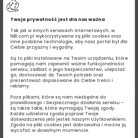
Zapoznałam/em się z
Polityką Prywatności
i
Regulaminem
oraz wyrażam zgodę na otrzymywanie na
Twoja prywatność jest dla nas ważna
podany przeze mnie adres e-mail korespondencji
handlowej w postaci newslettera.
Tak jak w innych serwisach internetowych, w
NBI.com.pl wykorzystywane są pliki cookies oraz
inne podobne technologie, aby nasz portal był dla
ZAPISZ MNIE
Ciebie przyjazny i wygodny.
Są to pliki instalowane na Twoim urządzeniu, które
pomagają nam zapewnić ważne funkcjonalności
serwisu, zadbać o jego bezpieczeństwo, ulepszać
go, dostosować do Twoich potrzeb oraz
Powiązane artykuły
prezentować dopasowane do Ciebie treści i
reklamy.
Poza plikami, które są nam niezbędne do
prawidłowego i bezpiecznego działania serwisu –
KOLEJ
WIADOMOŚCI
INWESTYCJE
są także takie, które wymagają Twojej zgody.
Każda udzielona zgoda poprawi Twoje
doświadczenia jeśli jesteś naszym Użytkownikiem.
Zgoda na pliki cookies jest dobrowolna i można ją
wycofać w dowolnym momencie.