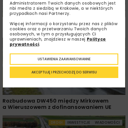
Administratorem Twoich danych osobowych jest
nbi med!a z siedzibą w Krakowie, a w niektórych
przypadkach nasi Partnerzy.
PKP PLK ogłosiły przetarg na odcinek Gdów
Więcej informacji o korzystaniu przez nas z plików
– Szczyrzyc projektu Podłęże–Piekiełko
cookies oraz o przetwarzaniu Twoich danych
osobowych, w tym o przysługujących Ci
uprawnieniach, znajdziesz w naszej
Polityce
prywatności
.
DROGI
INWESTYCJE
WIADOMOŚCI
USTAWIENIA ZAAWANSOWANNE
AKCEPTUJĘ I PRZECHODZĘ DO SERWISU
Rozbudowa DW450 między Mirkowem
a Wieruszowem z dofinansowaniem UE
DROGI
INWESTYCJE
WIADOMOŚCI