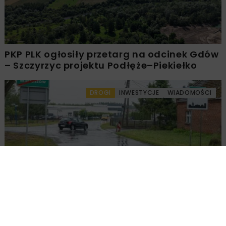
PKP PLK ogłosiły przetarg na odcinek Gdów
– Szczyrzyc projektu Podłęże–Piekiełko
DROGI
INWESTYCJE
WIADOMOŚCI
Rozbudowa DW450 między Mirkowem a
Wieruszowem z dofinansowaniem UE