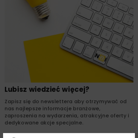
Lubisz wiedzieć więcej?
Zapisz się do newslettera aby otrzymywać od
nas najlepsze informacje branżowe,
zaproszenia na wydarzenia, atrakcyjne oferty i
dedykowane akcje specjalne.