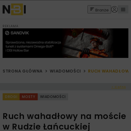
Branże
REKLAMA
STRONA GŁÓWNA
WIADOMOŚCI
RUCH WAHADŁOWY 
< Cofnij
DROGI
MOSTY
WIADOMOŚCI
Ruch wahadłowy na moście
w Rudzie Łańcuckiej