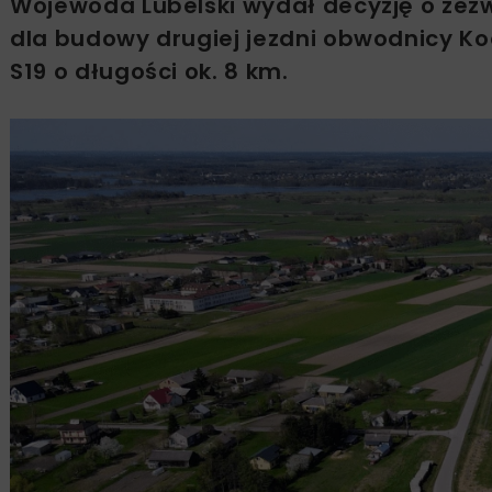
Wojewoda Lubelski wydał decyzję o zezwo
dla budowy drugiej jezdni obwodnicy Ko
S19 o długości ok. 8 km.