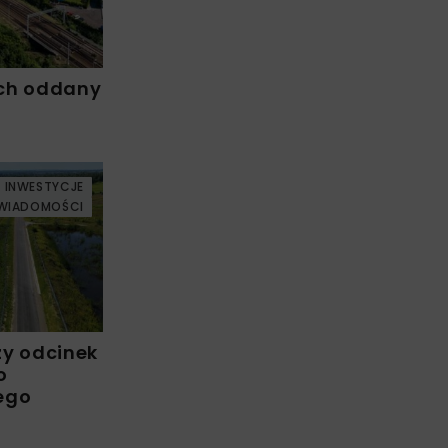
ch oddany
INWESTYCJE
WIADOMOŚCI
zy odcinek
o
ego