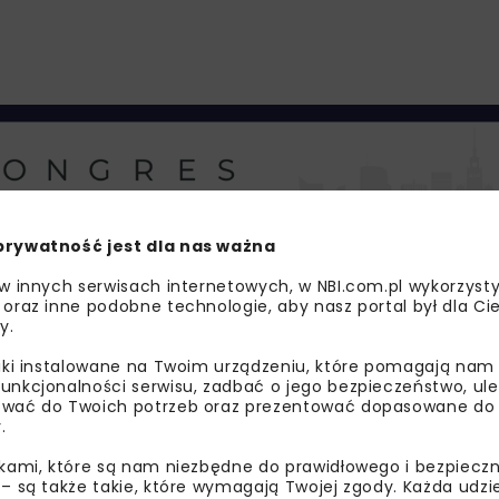
prywatność jest dla nas ważna
 w innych serwisach internetowych, w NBI.com.pl wykorzysty
 oraz inne podobne technologie, aby nasz portal był dla Cie
y.
liki instalowane na Twoim urządzeniu, które pomagają nam
unkcjonalności serwisu, zadbać o jego bezpieczeństwo, ul
uj” w ramach Rządowego Programu Budowy Dróg Krajowych do
wać do Twoich potrzeb oraz prezentować dopasowane do Ci
183,4 mln zł. Poza drugą jezdnią obwodnicy, wybudowane 
.
ukty oraz pięć przejść dla zwierząt. Przebudowane zostan
ikami, które są nam niezbędne do prawidłowego i bezpieczn
 do obsługi ruchu lokalnego.
 – są także takie, które wymagają Twojej zgody. Każda udz