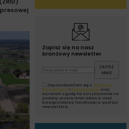
(ZRID)
spresowej
Zapisz się na nasz
branżowy newsletter
ZAPISZ
MNIE
Zapoznałam/em się z
Polityką
Prywatności
i
Regulaminem
oraz
wyrażam zgodę na otrzymywanie na
podany przeze mnie adres e-mail
korespondencji handlowej w postaci
newslettera.