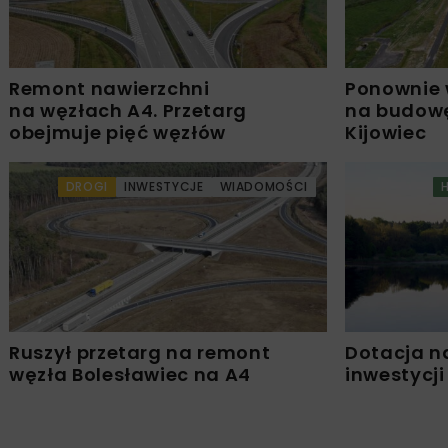
Remont nawierzchni
Ponownie 
na węzłach A4. Przetarg
na budowę
obejmuje pięć węzłów
Kijowiec
DROGI
INWESTYCJE
WIADOMOŚCI
Ruszył przetarg na remont
Dotacja n
węzła Bolesławiec na A4
inwestycji