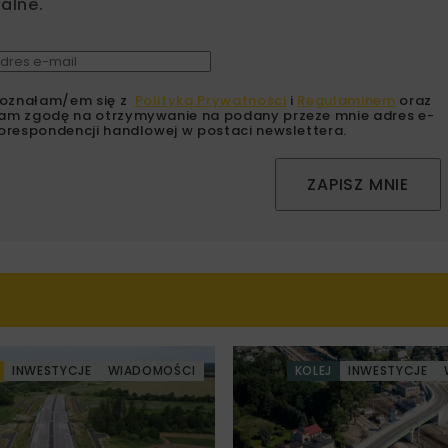
alne.
oznałam/em się z
Polityką Prywatności
i
Regulaminem
oraz
am zgodę na otrzymywanie na podany przeze mnie adres e-
orespondencji handlowej w postaci newslettera.
ZAPISZ MNIE
INWESTYCJE
WIADOMOŚCI
KOLEJ
INWESTYCJE