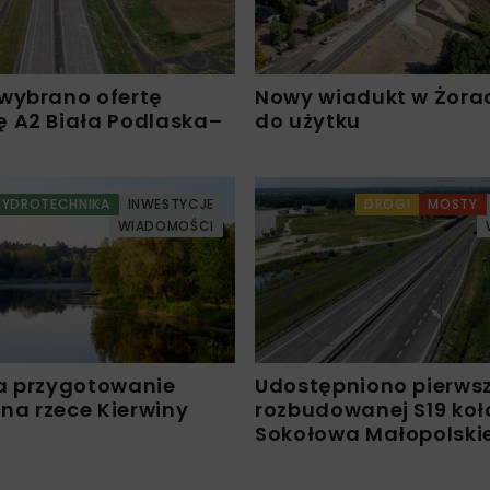
wybrano ofertę
Nowy wiadukt w Żora
 A2 Biała Podlaska–
do użytku
HYDROTECHNIKA
INWESTYCJE
DROGI
MOSTY
WIADOMOŚCI
a przygotowanie
Udostępniono pierws
 na rzece Kierwiny
rozbudowanej S19 koł
Sokołowa Małopolski