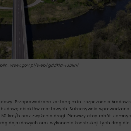
blin, www.gov.pl/web/gddkia-lublin/
udowy. Przeprowadzone zostaną m.in. rozpoznania środowi
e z budową obiektów mostowych. Sukcesywnie wprowadzane
i 50 km/h oraz zwężenia drogi. Pierwszy etap robót ziemny
óg dojazdowych oraz wykonanie konstrukcji tych dróg dla