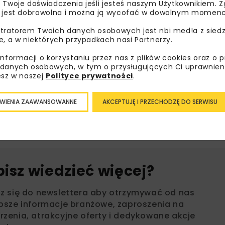
 Twoje doświadczenia jeśli jesteś naszym Użytkownikiem. Zg
dowana została w 2011 roku. Była to pierwsza trasa ekspr
 jest dobrowolna i można ją wycofać w dowolnym momenc
późniejszej dobudowie drugiej nitki.
tratorem Twoich danych osobowych jest nbi med!a z siedz
e, a w niektórych przypadkach nasi Partnerzy.
informacji o korzystaniu przez nas z plików cookies oraz o 
danych osobowych, w tym o przysługujących Ci uprawnien
esz w naszej
Polityce prywatności
.
DROGI
GDDKIA LUBLIN
OBWODN
WIENIA ZAAWANSOWANNE
AKCEPTUJĘ I PRZECHODZĘ DO SERWISU
OBWODNICA KOCKA I WOLI SKROMOWSKIEJ
POLA
bisz wiedzieć więcej?
sz się do newslettera aby otrzymywać od nas
psze informacje branżowe, zaproszenia na
zenia, atrakcyjne oferty i dedykowane akcje