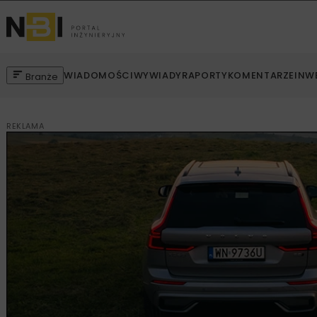
WIADOMOŚCI
WYWIADY
RAPORTY
KOMENTARZE
INW
Branże
REKLAMA