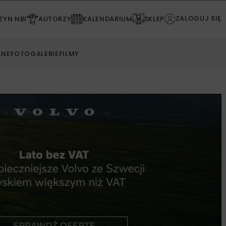
ZALOGUJ SIĘ
YN NBI
AUTORZY
KALENDARIUM
SKLEP
LNE
FOTOGALERIE
FILMY