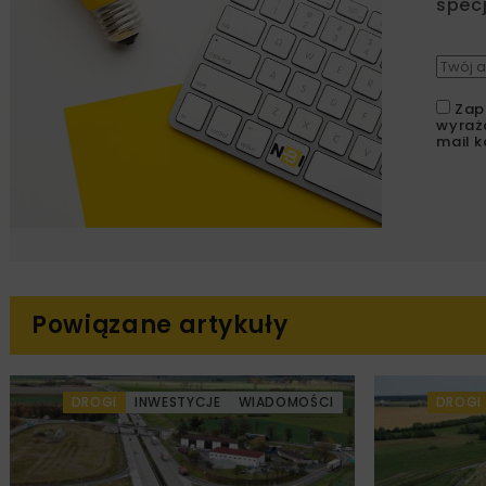
specj
Zap
wyraż
mail k
Powiązane artykuły
DROGI
INWESTYCJE
WIADOMOŚCI
DROGI