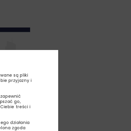
wane są pliki
bie przyjazny i
 zapewnić
epszać go,
 2030 r.
ebie treści i
zostaną także
ą również
ego działania
ielona zgoda