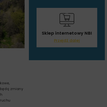
Sklep internetowy NBI
Przejdź dalej
skowe,
 będą zmiany
ch
 ruchu