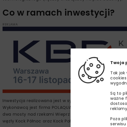
Co w ramach inwestycji?
REKLAMA
Twoja 
Tak jak
cookies
wygodn
Są to p
ważne f
Inwestycja realizowana jest w systemie „Projektuj i bud
dostoso
Wykonawcą jest firma POLAQUA, a wartość umowy wynosi 
reklamy
dwa mosty nad rzekami Wieprz oraz Tyśmienica, dwa wiad
Poza pl
węzły Kock Północ oraz Kock Południe, powstaną też drogi
serwisu