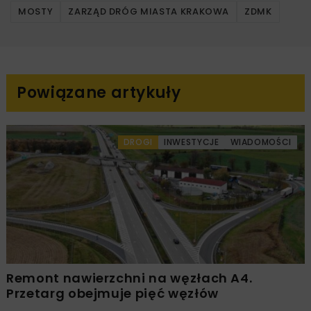
MOSTY
ZARZĄD DRÓG MIASTA KRAKOWA
ZDMK
Powiązane artykuły
DROGI
INWESTYCJE
WIADOMOŚCI
Remont nawierzchni na węzłach A4.
Przetarg obejmuje pięć węzłów