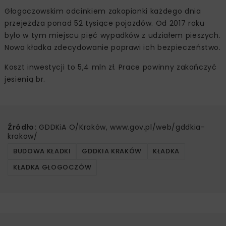
Głogoczowskim odcinkiem zakopianki każdego dnia
przejeżdża ponad 52 tysiące pojazdów. Od 2017 roku
było w tym miejscu pięć wypadków z udziałem pieszych.
Nowa kładka zdecydowanie poprawi ich bezpieczeństwo.
Koszt inwestycji to 5,4 mln zł. Prace powinny zakończyć
jesienią br.
Źródło:
GDDKiA O/Kraków, www.gov.pl/web/gddkia-
krakow/
BUDOWA KŁADKI
GDDKIA KRAKÓW
KŁADKA
KŁADKA GŁOGOCZÓW