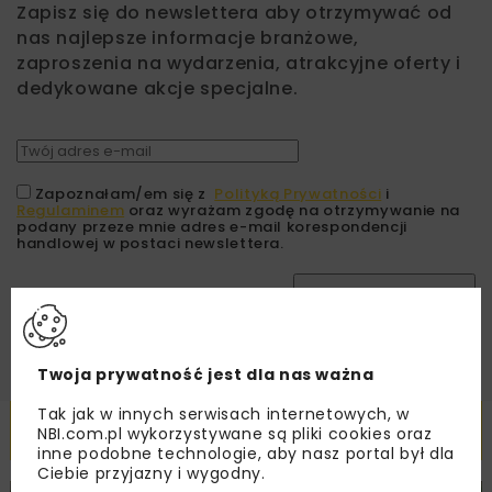
Zapisz się do newslettera aby otrzymywać od
nas najlepsze informacje branżowe,
zaproszenia na wydarzenia, atrakcyjne oferty i
dedykowane akcje specjalne.
Zapoznałam/em się z
Polityką Prywatności
i
Regulaminem
oraz wyrażam zgodę na otrzymywanie na
podany przeze mnie adres e-mail korespondencji
handlowej w postaci newslettera.
ZAPISZ MNIE
Twoja prywatność jest dla nas ważna
Tak jak w innych serwisach internetowych, w
Powiązane artykuły
NBI.com.pl wykorzystywane są pliki cookies oraz
inne podobne technologie, aby nasz portal był dla
Ciebie przyjazny i wygodny.