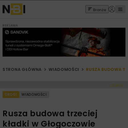
Branże
REKLAMA
STRONA GŁÓWNA
WIADOMOŚCI
RUSZA BUDOWA TR
< Cofnij
DROGI
WIADOMOŚCI
Rusza budowa trzeciej
kładki w Głogoczowie