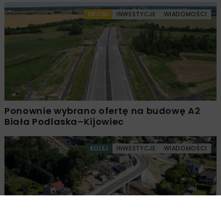
DROGI
INWESTYCJE
WIADOMOŚCI
Ponownie wybrano ofertę na budowę A2
Biała Podlaska–Kijowiec
KOLEJ
INWESTYCJE
WIADOMOŚCI