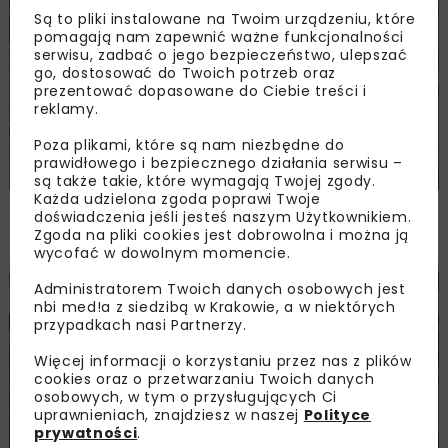
DROGI
INWESTYCJE
WIADOMOŚCI
Są to pliki instalowane na Twoim urządzeniu, które
pomagają nam zapewnić ważne funkcjonalności
serwisu, zadbać o jego bezpieczeństwo, ulepszać
go, dostosować do Twoich potrzeb oraz
prezentować dopasowane do Ciebie treści i
reklamy.
Poza plikami, które są nam niezbędne do
prawidłowego i bezpiecznego działania serwisu –
są także takie, które wymagają Twojej zgody.
Każda udzielona zgoda poprawi Twoje
Remont nawierzchni na węzłach A4.
doświadczenia jeśli jesteś naszym Użytkownikiem.
Przetarg obejmuje pięć węzłów
Zgoda na pliki cookies jest dobrowolna i można ją
wycofać w dowolnym momencie.
DROGI
INWESTYCJE
WIADOMOŚCI
Administratorem Twoich danych osobowych jest
nbi med!a z siedzibą w Krakowie, a w niektórych
przypadkach nasi Partnerzy.
Więcej informacji o korzystaniu przez nas z plików
cookies oraz o przetwarzaniu Twoich danych
osobowych, w tym o przysługujących Ci
uprawnieniach, znajdziesz w naszej
Polityce
prywatności
.