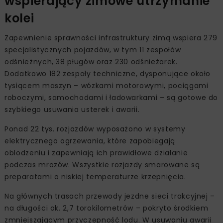
wspierający zimowe utrzymanie
kolei
Zapewnienie sprawności infrastruktury zimą wspiera 279
specjalistycznych pojazdów, w tym 11 zespołów
odśnieżnych, 38 pługów oraz 230 odśnieżarek.
Dodatkowo 182 zespoły techniczne, dysponujące około
tysiącem maszyn – wózkami motorowymi, pociągami
roboczymi, samochodami i ładowarkami – są gotowe do
szybkiego usuwania usterek i awarii.
Ponad 22 tys. rozjazdów wyposażono w systemy
elektrycznego ogrzewania, które zapobiegają
oblodzeniu i zapewniają ich prawidłowe działanie
podczas mrozów. Wszystkie rozjazdy smarowane są
preparatami o niskiej temperaturze krzepnięcia.
Na głównych trasach przewody jezdne sieci trakcyjnej –
na długości ok. 2,7 torokilometrów – pokryto środkiem
zmniejszającym przyczepność lodu. W usuwaniu awarii