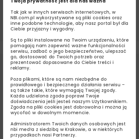
Twoja prywatność jest dla nas ważna
GĄSOCIN
INFRASTRUKTURA PUBLICZNA
KOLEJ
Tak jak w innych serwisach internetowych, w
MAZOWSZE
MODERNIZACJA INFRASTRUKTURY
NBI.com.pl wykorzystywane są pliki cookies oraz
inne podobne technologie, aby nasz portal był dla
PKP
ZABYTKI
Ciebie przyjazny i wygodny.
Są to pliki instalowane na Twoim urządzeniu, które
pomagają nam zapewnić ważne funkcjonalności
serwisu, zadbać o jego bezpieczeństwo, ulepszać
go, dostosować do Twoich potrzeb oraz
prezentować dopasowane do Ciebie treści i
reklamy.
Poza plikami, które są nam niezbędne do
prawidłowego i bezpiecznego działania serwisu –
są także takie, które wymagają Twojej zgody.
Każda udzielona zgoda poprawi Twoje
doświadczenia jeśli jesteś naszym Użytkownikiem.
Zgoda na pliki cookies jest dobrowolna i można ją
wycofać w dowolnym momencie.
Administratorem Twoich danych osobowych jest
nbi med!a z siedzibą w Krakowie, a w niektórych
przypadkach nasi Partnerzy.