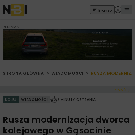
Branże
REKLAMA
STRONA GŁÓWNA
WIADOMOŚCI
RUSZA MODERNIZA
< Cofnij
KOLEJ
WIADOMOŚCI
2 MINUTY CZYTANIA
Rusza modernizacja dworca
kolejowego w Gąsocinie