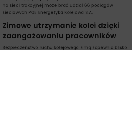
na sieci trakcyjnej może brać udział 66 pociągów
sieciowych PGE Energetyka Kolejowa S.A.
Zimowe utrzymanie kolei dzięki
zaangażowaniu pracowników
Bezpieczeństwo ruchu kolejowego zimą zapewnia blisko
12,5 tys. pracowników, w tym 10,5 tys. pracowników
PLK
oraz 2 tys. pracowników firm zewnętrznych. Służby
prowadzą całodobowy monitoring warunków
pogodowych i przejezdności linii, umożliwiając szybkie
podejmowanie decyzji o wyprawianiu pociągów i
minimalizując ryzyko zakłóceń.
Utrzymaniem peronów, kładek i dojść dla pieszych – o
łącznej powierzchni 6 mln m² – zajmują się
wyspecjalizowane firmy sprzątające, które odpowiadają
zarówno za odśnieżanie, jak i usuwanie oblodzeń. Zakres
i częstotliwość działań dostosowywane są do