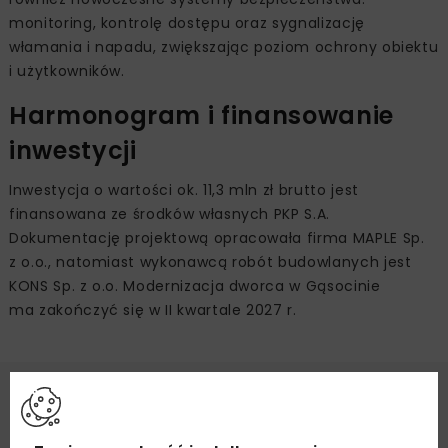
monitoring, kontrolę dostępu oraz sygnalizację
włamania i napadu, zwiększając poziom ochrony obiektu
i użytkowników.
Harmonogram i finansowanie
inwestycji
Inwestycja o wartości ok. 11,3 mln zł brutto jest
finansowana ze środków własnych PKP S.A.
Dokumentację projektową opracowała firma MAPLE Sp.
z o.o., natomiast wykonawcą robót budowlanych jest
KONS Sp. z o.o. Modernizacja dworca w Gąsocinie
ma zakończyć się w II kwartale 2027 r.
Źródło:
PKP SA
DWORCE KOLEJOWE
DWORZEC GĄSOCIN