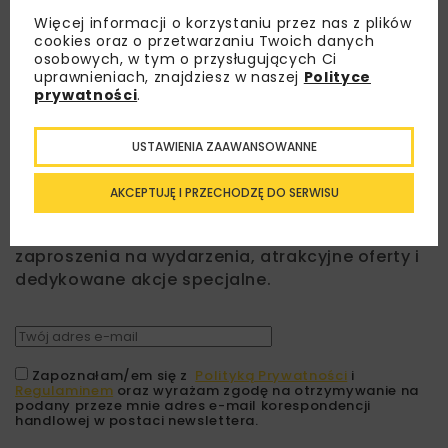
Więcej informacji o korzystaniu przez nas z plików
cookies oraz o przetwarzaniu Twoich danych
osobowych, w tym o przysługujących Ci
uprawnieniach, znajdziesz w naszej
Polityce
prywatności
.
USTAWIENIA ZAAWANSOWANNE
Lubisz wiedzieć więcej?
AKCEPTUJĘ I PRZECHODZĘ DO SERWISU
Zapisz się do newslettera aby otrzymywać od
nas najlepsze informacje branżowe,
zaproszenia na wydarzenia, atrakcyjne oferty i
dedykowane akcje specjalne.
Zapoznałam/em się z
Polityką Prywatności
i
Regulaminem
oraz wyrażam zgodę na otrzymywanie na
podany przeze mnie adres e-mail korespondencji
handlowej w postaci newslettera.