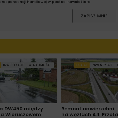
orespondencji handlowej w postaci newslettera.
ZAPISZ MNIE
INWESTYCJE
WIADOMOŚCI
DROGI
INWESTYCJE
a DW450 między
Remont nawierzchni
 a Wieruszowem
na węzłach A4. Przet