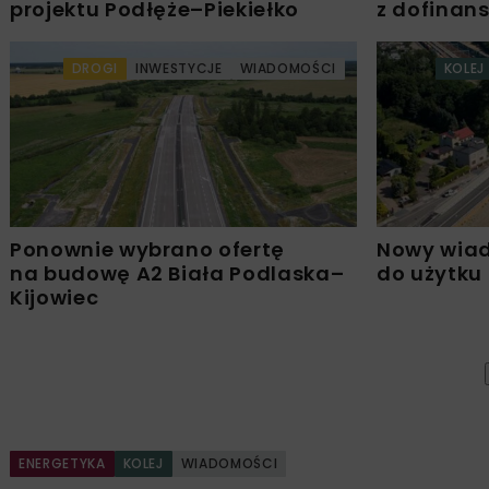
projektu Podłęże–Piekiełko
z dofinan
DROGI
INWESTYCJE
WIADOMOŚCI
KOLEJ
Ponownie wybrano ofertę
Nowy wiad
na budowę A2 Biała Podlaska–
do użytku
Kijowiec
ENERGETYKA
KOLEJ
WIADOMOŚCI