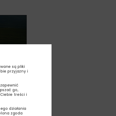
wane są pliki
bie przyjazny i
ach,
 zapewnić
epszać go,
ebie treści i
atężenie
ego działania
ielona zgoda