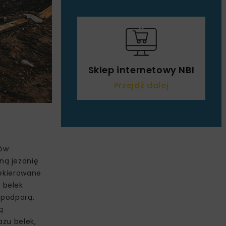
Sklep internetowy NBI
Przejdź dalej
ców
ną jezdnię
zekierowane
 belek
 podporą.
ą
ażu belek,