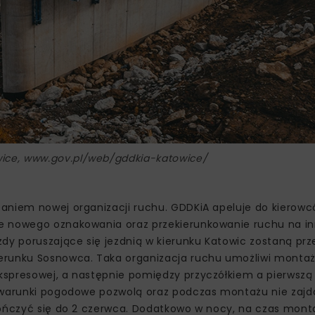
wice, www.gov.pl/web/gddkia-katowice/
zaniem nowej organizacji ruchu. GDDKiA apeluje do kierow
e nowego oznakowania oraz przekierunkowanie ruchu na in
zdy poruszające się jezdnią w kierunku Katowic zostaną pr
erunku Sosnowca. Taka organizacja ruchu umożliwi montaż
kspresowej, a następnie pomiędzy przyczółkiem a pierwszą
i warunki pogodowe pozwolą oraz podczas montażu nie zajd
kończyć się do 2 czerwca. Dodatkowo w nocy, na czas mont