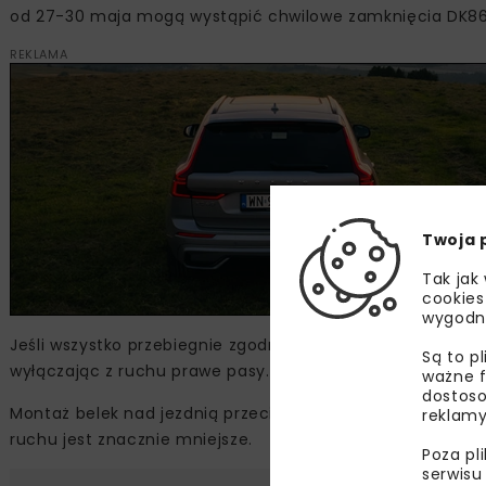
od 27-30 maja mogą wystąpić chwilowe zamknięcia DK86
REKLAMA
Twoja 
Tak jak
cookies
wygodn
Jeśli wszystko przebiegnie zgodnie z harmonogramem, 2 
Są to p
wyłączając z ruchu prawe pasy.
ważne f
dostoso
Montaż belek nad jezdnią przeciwną – w kierunku Sosnow
reklamy
ruchu jest znacznie mniejsze.
Poza pl
serwisu