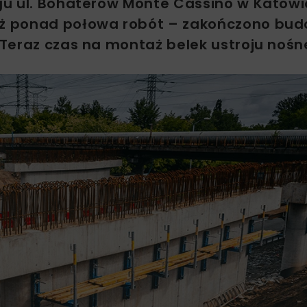
gu ul. Bohaterów Monte Cassino w Katow
uż ponad połowa robót – zakończono bu
Teraz czas na montaż belek ustroju nośn