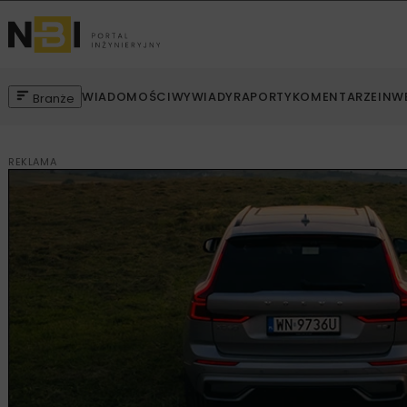
WIADOMOŚCI
WYWIADY
RAPORTY
KOMENTARZE
INW
Branże
REKLAMA