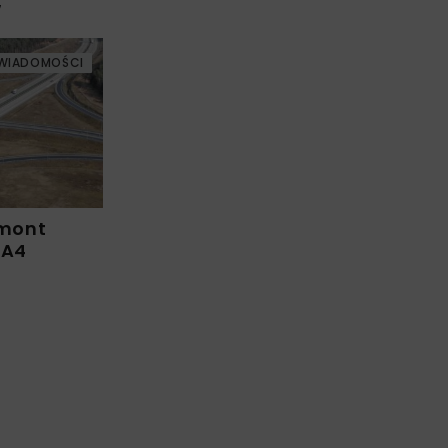
w
WIADOMOŚCI
emont
 A4