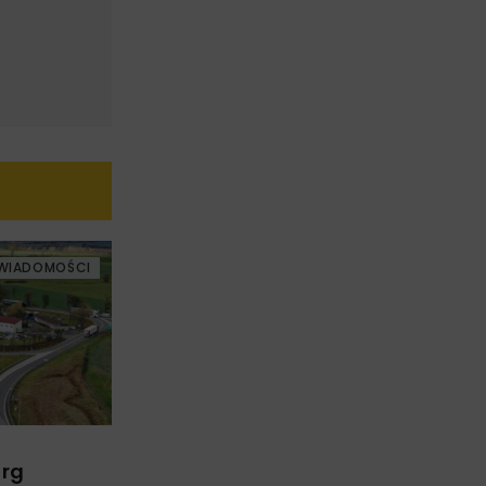
WIADOMOŚCI
arg