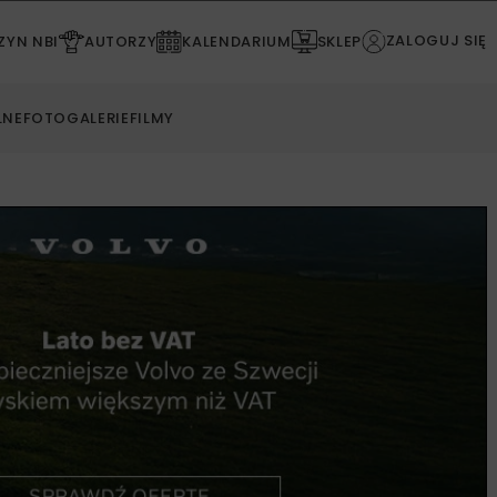
ZALOGUJ SIĘ
YN NBI
AUTORZY
KALENDARIUM
SKLEP
LNE
FOTOGALERIE
FILMY