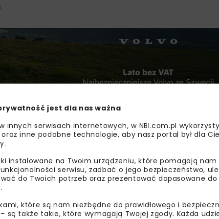
.
prywatność jest dla nas ważna
 w innych serwisach internetowych, w NBI.com.pl wykorzysty
 oraz inne podobne technologie, aby nasz portal był dla Cie
y.
czerwca przywrócona zostanie przejezdność na obu jezdni
liki instalowane na Twoim urządzeniu, które pomagają nam
unkcjonalności serwisu, zadbać o jego bezpieczeństwo, ul
wać do Twoich potrzeb oraz prezentować dopasowane do Ci
ca – zaplanowany został w okresie wakacyjnym, kiedy to n
.
ikami, które są nam niezbędne do prawidłowego i bezpieczn
 – są także takie, które wymagają Twojej zgody. Każda udz