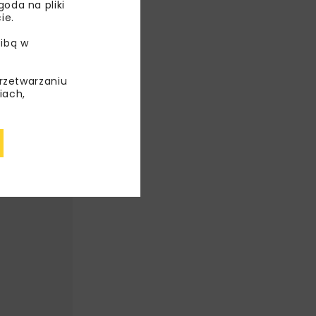
oda na pliki
ie.
TÓW
ibą w
ICE
przetwarzaniu
iach,