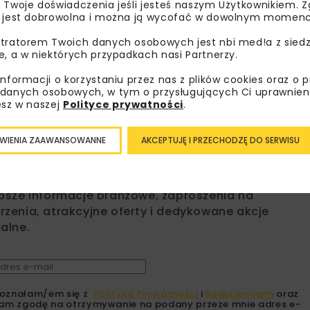
 Twoje doświadczenia jeśli jesteś naszym Użytkownikiem. Zg
 jest dobrowolna i można ją wycofać w dowolnym momenc
GDDKIA KATOWICE
PRZEBUDOWA WIADUK
tratorem Twoich danych osobowych jest nbi med!a z siedz
e, a w niektórych przypadkach nasi Partnerzy.
S86 KATOWICE
WIADUKTY KATOW
informacji o korzystaniu przez nas z plików cookies oraz o 
danych osobowych, w tym o przysługujących Ci uprawnien
esz w naszej
Polityce prywatności
.
WIENIA ZAAWANSOWANNE
AKCEPTUJĘ I PRZECHODZĘ DO SERWISU
bisz wiedzieć więcej?
sz się do newslettera aby otrzymywać od nas
psze informacje branżowe, zaproszenia na
zenia, atrakcyjne oferty i dedykowane akcje
alne.
oznałam/em się z
Polityką Prywatności
i
Regulaminem
oraz
am zgodę na otrzymywanie na podany przeze mnie adres e-