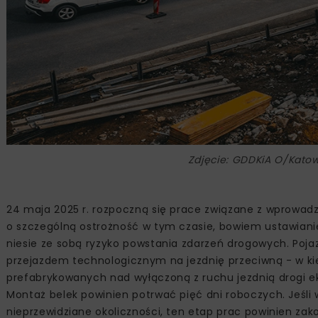
Zdjęcie: GDDKiA O/Kato
24 maja 2025 r. rozpoczną się prace związane z wprowad
o szczególną ostrożność w tym czasie, bowiem ustawiani
niesie ze sobą ryzyko powstania zdarzeń drogowych. Poja
przejazdem technologicznym na jezdnię przeciwną - w ki
prefabrykowanych nad wyłączoną z ruchu jezdnią drogi e
Montaż belek powinien potrwać pięć dni roboczych. Jeśl
nieprzewidziane okoliczności, ten etap prac powinien za