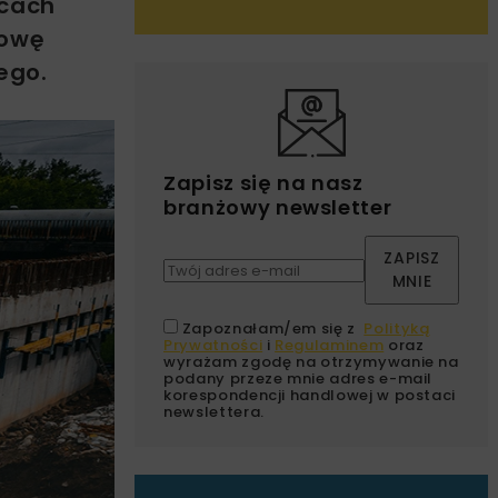
icach
dowę
ego.
Zapisz się na nasz
branżowy newsletter
ZAPISZ
MNIE
Zapoznałam/em się z
Polityką
Prywatności
i
Regulaminem
oraz
wyrażam zgodę na otrzymywanie na
podany przeze mnie adres e-mail
korespondencji handlowej w postaci
newslettera.