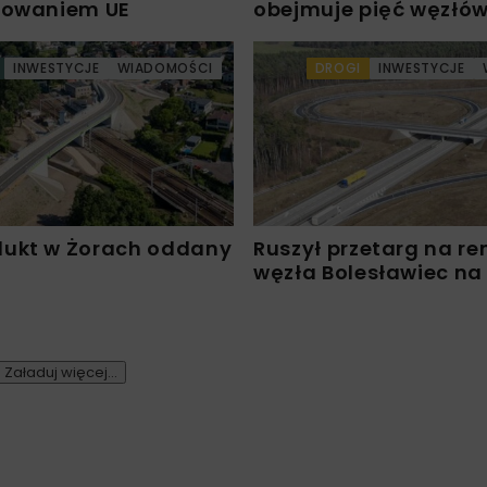
sowaniem UE
obejmuje pięć węzłó
INWESTYCJE
WIADOMOŚCI
DROGI
INWESTYCJE
ukt w Żorach oddany
Ruszył przetarg na r
węzła Bolesławiec na
Załaduj więcej...