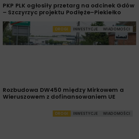
PKP PLK ogłosiły przetarg na odcinek Gdów
– Szczyrzyc projektu Podłęże–Piekiełko
DROGI
INWESTYCJE
WIADOMOŚCI
Rozbudowa DW450 między Mirkowem a
Wieruszowem z dofinansowaniem UE
DROGI
INWESTYCJE
WIADOMOŚCI