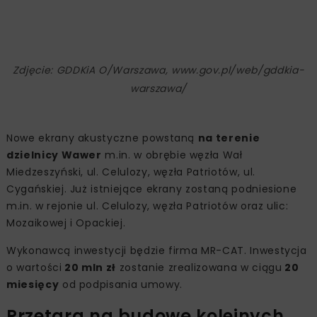
Zdjęcie: GDDKiA O/Warszawa, www.gov.pl/web/gddkia-
warszawa/
Nowe ekrany akustyczne powstaną
na terenie
dzielnicy Wawer
m.in. w obrębie węzła Wał
Miedzeszyński, ul. Celulozy, węzła Patriotów, ul.
Cygańskiej. Już istniejące ekrany zostaną podniesione
m.in. w rejonie ul. Celulozy, węzła Patriotów oraz ulic:
Mozaikowej i Opackiej.
Wykonawcą inwestycji będzie firma MR-CAT. Inwestycja
o wartości
20 mln zł
zostanie zrealizowana w ciągu
20
miesięcy
od podpisania umowy.
Przetarg na budowę kolejnych