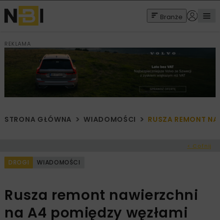
Branże
REKLAMA
STRONA GŁÓWNA
WIADOMOŚCI
RUSZA REMONT NAW
< Cofnij
DROGI
WIADOMOŚCI
Rusza remont nawierzchni
na A4 pomiędzy węzłami