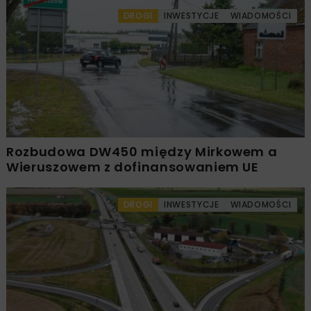
DROGI
INWESTYCJE
WIADOMOŚCI
Rozbudowa DW450 między Mirkowem a
Wieruszowem z dofinansowaniem UE
DROGI
INWESTYCJE
WIADOMOŚCI