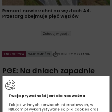
Remont nawierzchni na węzłach A4.
Przetarg obejmuje pięć węzłów
Załaduj więcej...
ENERGETYKA
WIADOMOŚCI
3 MINUTY CZYTANIA
PGE: Na dniach zapadnie
decyzja inwestycyjna dla
Baltica 2
Twoja prywatność jest dla nas ważna
Tak jak w innych serwisach internetowych, w
OPUBLIKOWANO: 29.11.2024
NBI.com.pl wykorzystywane są pliki cookies oraz