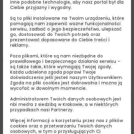
inne podobne technologie, aby nasz portal był dla
Ciebie przyjazny i wygodny.
Wyniki finansowe i operacyjne PGE Polskiej
Są to pliki instalowane na Twoim urządzeniu, które
Grupy Energetycznej za III kwartał 2024 r. są
pomagają nam zapewnić ważne funkcjonalności
stabilne i zgodne z wcześniejszymi szacunkami,
serwisu, zadbać o jego bezpieczeństwo, ulepszać
co pozwala utrzymać kurs na wielkoskalowe
go, dostosować do Twoich potrzeb oraz
prezentować dopasowane do Ciebie treści i
inwestycje transformujące polską energetykę –
reklamy.
podała spółka. Jednym z flagowych projektów
Poza plikami, które są nam niezbędne do
jest budowa Morskiej Farmy Wiatrowej Baltica o
prawidłowego i bezpiecznego działania serwisu –
łącznej mocy ok. 2,5 GW. W najbliższych dniach
są także takie, które wymagają Twojej zgody.
zapadnie decyzja inwestycyjna w sprawie jej
Każda udzielona zgoda poprawi Twoje
doświadczenia jeśli jesteś naszym Użytkownikiem.
pierwszego etapu, projektu Baltica 2.
Zgoda na pliki cookies jest dobrowolna i można ją
wycofać w dowolnym momencie.
Administratorem Twoich danych osobowych jest
nbi med!a z siedzibą w Krakowie, a w niektórych
przypadkach nasi Partnerzy.
Więcej informacji o korzystaniu przez nas z plików
cookies oraz o przetwarzaniu Twoich danych
osobowych, w tym o przysługujących Ci