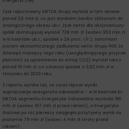
Energetycznej.
Zysk raportowany EBITDA Grupy wyniósł w tym okresie
ponad 2,5 mld zł, co jest wynikiem bardzo zbliżonym do
analogicznego okresu ub.r. Zysk netto dla akcjonariuszy
spółki dominującej wyniósł 728 mln zł (wobec 953 mln zł
w III kwartale ub.r., spadek o 24 proc. r/r.), natomiast
poziom ekonomicznego zadłużenia netto Grupy PGE za
dziewięć miesięcy tego roku (uwzględniającego przyszłe
płatności za uprawnienia do emisji CO2) wyniósł nieco
ponad 19 mln zł, co oznacza spadek o 2,62 mln zł w
stosunku do 2023 roku.
Z raportu wynika też, że coraz lepsze wyniki
wypracowuje energetyka odnawialna – w III kwartale br.
EBITDA segmentu Energetyka Odnawialna wyniosła 381
mln zł (wobec 167 mln zł przed rokiem), a Energetyka
Gazowa po raz pierwszy osiągnęła pozytywny wynik na
poziomie 79 mln zł (wobec 4 mln zł straty przed
rokiem).