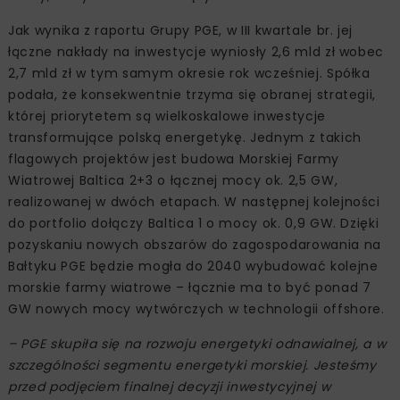
Jak wynika z raportu Grupy PGE, w III kwartale br. jej
łączne nakłady na inwestycje wyniosły 2,6 mld zł wobec
2,7 mld zł w tym samym okresie rok wcześniej. Spółka
podała, że konsekwentnie trzyma się obranej strategii,
której priorytetem są wielkoskalowe inwestycje
transformujące polską energetykę. Jednym z takich
flagowych projektów jest budowa Morskiej Farmy
Wiatrowej Baltica 2+3 o łącznej mocy ok. 2,5 GW,
realizowanej w dwóch etapach. W następnej kolejności
do portfolio dołączy Baltica 1 o mocy ok. 0,9 GW. Dzięki
pozyskaniu nowych obszarów do zagospodarowania na
Bałtyku PGE będzie mogła do 2040 wybudować kolejne
morskie farmy wiatrowe – łącznie ma to być ponad 7
GW nowych mocy wytwórczych w technologii offshore.
– PGE skupiła się na rozwoju energetyki odnawialnej, a w
szczególności segmentu energetyki morskiej. Jesteśmy
przed podjęciem finalnej decyzji inwestycyjnej w