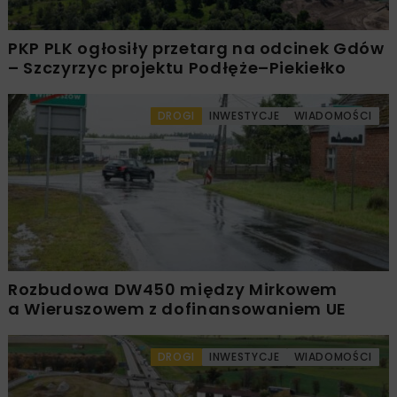
PKP PLK ogłosiły przetarg na odcinek Gdów
– Szczyrzyc projektu Podłęże–Piekiełko
DROGI
INWESTYCJE
WIADOMOŚCI
Rozbudowa DW450 między Mirkowem
a Wieruszowem z dofinansowaniem UE
DROGI
INWESTYCJE
WIADOMOŚCI