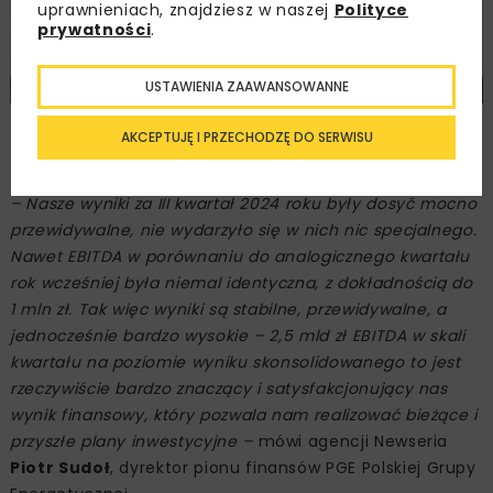
uprawnieniach, znajdziesz w naszej
Polityce
prywatności
.
USTAWIENIA ZAAWANSOWANNE
Obraz autorstwa wirestock na Freepik
AKCEPTUJĘ I PRZECHODZĘ DO SERWISU
– Nasze wyniki za III kwartał 2024 roku były dosyć mocno
przewidywalne, nie wydarzyło się w nich nic specjalnego.
Nawet EBITDA w porównaniu do analogicznego kwartału
rok wcześniej była niemal identyczna, z dokładnością do
1 mln zł. Tak więc wyniki są stabilne, przewidywalne, a
jednocześnie bardzo wysokie – 2,5 mld zł EBITDA w skali
kwartału na poziomie wyniku skonsolidowanego to jest
rzeczywiście bardzo znaczący i satysfakcjonujący nas
wynik finansowy, który pozwala nam realizować bieżące i
przyszłe plany inwestycyjne –
mówi agencji Newseria
Piotr Sudoł
, dyrektor pionu finansów PGE Polskiej Grupy