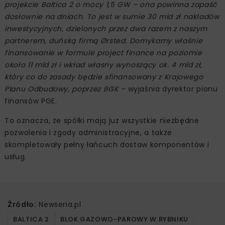
projekcie Baltica 2 o mocy 1,5 GW – ona powinna zapaść
dosłownie na dniach. To jest w sumie 30 mld zł nakładów
inwestycyjnych, dzielonych przez dwa razem z naszym
partnerem, duńską firmą Ørsted. Domykamy właśnie
finansowanie w formule project finance na poziomie
około 11 mld zł i wkład własny wynoszący ok. 4 mld zł,
który co do zasady będzie sfinansowany z Krajowego
Planu Odbudowy, poprzez BGK –
wyjaśnia dyrektor pionu
finansów PGE.
To oznacza, że spółki mają już wszystkie niezbędne
pozwolenia i zgody administracyjne, a także
skompletowały pełny łańcuch dostaw komponentów i
usług.
Źródło:
Newseria.pl
BALTICA 2
BLOK GAZOWO-PAROWY W RYBNIKU