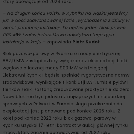
który obowiązuje od 2024 roku.
– Na drugim końcu Polski, w Rybniku na Śląsku jesteśmy
już w dość zaawansowanej fazie „wychodzenia z dziury w
ziemi” podobnej instalacji. To będzie jeden blok, prawie
900 MW i znów jednostkowo największa tego typu
instalacja w kraju –
zapowiada
Piotr Sudoł
.
Blok gazowo-parowy w Rybniku o mocy elektrycznej
882,9 MW zastąpi cztery wyłączane z eksploatacji bloki
węglowe o łącznej mocy 900 MW w istniejącej
Elektrowni Rybnik i będzie spełniać rygorystyczne normy
środowiskowe, wynikające z konkluzji BAT. Emisje pyłów i
tlenków siarki zostaną zredukowane praktycznie do zera.
Nowy blok ma być jednym z największych i najbardziej
sprawnych w Polsce i w Europie. Jego przekazanie do
eksploatacji jest planowane pod koniec 2026 roku. Z
kolei pod koniec 2022 roku blok gazowo-parowy w
Rybniku uzyskał 17-letni kontrakt w aukcji głównej rynku
mocy, który zacznie obowiązywać od 2027 roku.