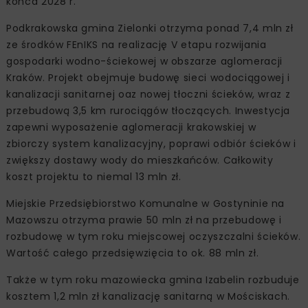
końca 2028 r.
Podkrakowska gmina Zielonki otrzyma ponad 7,4 mln zł
ze środków FEnIKS na realizację V etapu rozwijania
gospodarki wodno-ściekowej w obszarze aglomeracji
Kraków. Projekt obejmuje budowę sieci wodociągowej i
kanalizacji sanitarnej oaz nowej tłoczni ścieków, wraz z
przebudową 3,5 km rurociągów tłoczących. Inwestycja
zapewni wyposażenie aglomeracji krakowskiej w
zbiorczy system kanalizacyjny, poprawi odbiór ścieków i
zwiększy dostawy wody do mieszkańców. Całkowity
koszt projektu to niemal 13 mln zł.
Miejskie Przedsiębiorstwo Komunalne w Gostyninie na
Mazowszu otrzyma prawie 50 mln zł na przebudowę i
rozbudowę w tym roku miejscowej oczyszczalni ścieków.
Wartość całego przedsięwzięcia to ok. 88 mln zł.
Także w tym roku mazowiecka gmina Izabelin rozbuduje
kosztem 1,2 mln zł kanalizację sanitarną w Mościskach.