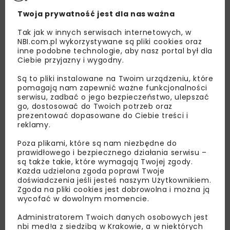
Twoja prywatność jest dla nas ważna
Tak jak w innych serwisach internetowych, w
NBI.com.pl wykorzystywane są pliki cookies oraz
inne podobne technologie, aby nasz portal był dla
Ciebie przyjazny i wygodny.
Są to pliki instalowane na Twoim urządzeniu, które
pomagają nam zapewnić ważne funkcjonalności
serwisu, zadbać o jego bezpieczeństwo, ulepszać
go, dostosować do Twoich potrzeb oraz
prezentować dopasowane do Ciebie treści i
Lubisz wiedzieć więcej?
reklamy.
Zapisz się do newslettera aby otrzymywać od
Poza plikami, które są nam niezbędne do
prawidłowego i bezpiecznego działania serwisu –
nas najlepsze informacje branżowe,
są także takie, które wymagają Twojej zgody.
zaproszenia na wydarzenia, atrakcyjne oferty i
Każda udzielona zgoda poprawi Twoje
dedykowane akcje specjalne.
doświadczenia jeśli jesteś naszym Użytkownikiem.
Zgoda na pliki cookies jest dobrowolna i można ją
wycofać w dowolnym momencie.
Administratorem Twoich danych osobowych jest
nbi med!a z siedzibą w Krakowie, a w niektórych
Zapoznałam/em się z
Polityką Prywatności
i