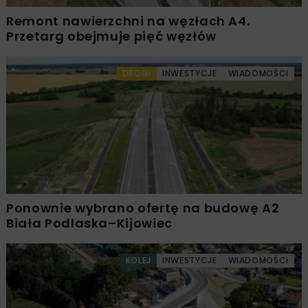
Remont nawierzchni na węzłach A4.
Przetarg obejmuje pięć węzłów
DROGI
INWESTYCJE
WIADOMOŚCI
Ponownie wybrano ofertę na budowę A2
Biała Podlaska–Kijowiec
KOLEJ
INWESTYCJE
WIADOMOŚCI