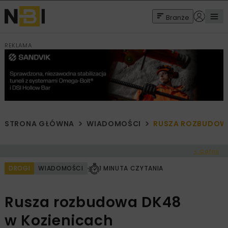
Branże
REKLAMA
STRONA GŁÓWNA
WIADOMOŚCI
RUSZA ROZBUDOWA
< Cofnij
DROGI
WIADOMOŚCI
1 MINUTA CZYTANIA
Rusza rozbudowa DK48
w Kozienicach