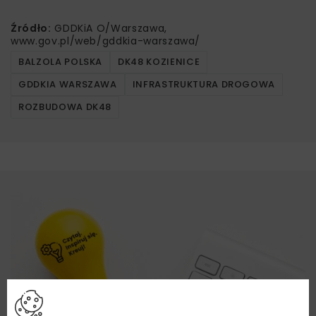
Źródło:
GDDKiA O/Warszawa,
www.gov.pl/web/gddkia-warszawa/
BALZOLA POLSKA
DK48 KOZIENICE
GDDKIA WARSZAWA
INFRASTRUKTURA DROGOWA
ROZBUDOWA DK48