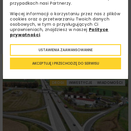
przypadkach nasi Partnerzy.
Regulaminem
oraz wyrażam zgodę na otrzymywanie na
podany przeze mnie adres e-mail korespondencji
handlowej w postaci newslettera.
Więcej informacji o korzystaniu przez nas z plików
cookies oraz o przetwarzaniu Twoich danych
osobowych, w tym o przysługujących Ci
ZAPISZ MNIE
uprawnieniach, znajdziesz w naszej
Polityce
prywatności
.
USTAWIENIA ZAAWANSOWANNE
Powiązane artykuły
AKCEPTUJĘ I PRZECHODZĘ DO SERWISU
DROGI
INWESTYCJE
WIADOMOŚCI