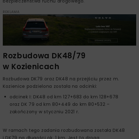
bezpieczeństwa ruchu drogowego.
REKLAMA
Rozbudowa DK48/79
w Kozienicach
Rozbudowa DK79 oraz DK48 na przejściu przez m.
Kozienice podzielona została na odcinki:
odcinek I: DK48 od km 127+683 do km 128+678
oraz DK 79 od km 80+449 do km 80+532 –
zakończony w styczniu 2021 r.
W ramach tego zadania rozbudowana została DK48
i DK79 na długości ok. 1 km. Jest to droga