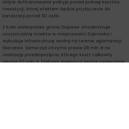
Unijne dofinansowanie pokryje ponad połowę kosztów
inwestycji, której efektem będzie przyłączenie do
kanalizacji ponad 60 osób.
Z kolei wielkopolska gmina Dopiewo zmodernizuje
oczyszczalnię ścieków w miejscowości Dąbrówka i
wybuduje infrastrukturę wodną na terenie aglomeracji
Skórzewo. Samorząd otrzyma prawie 28 mln zł na
realizację przedsięwzięcia, którego koszt całkowity
sięgnie 50 mln zł. Efektem inwestycji będzie zwiększenie
przepustowości oczyszczalni ścieków oraz przebudowa
stacji uzdatniania wody, w tym budowa zbiornika
retencyjnego. Projekt ma zakończyć się do 30 września
2025 r.
Pomorskie Żukowo wybuduje 17,5 km sieci kanalizacyjnej
oraz przebuduje stacje uzdatniania wody. Inwestycja o
wartości ok. 28 mln zł pozwoli na przyłączenie do
kanalizacji prawie 2 tys. osób. Unijne dofinansowanie
pokryje 57 proc. kosztów całkowitych przedsięwzięcia,