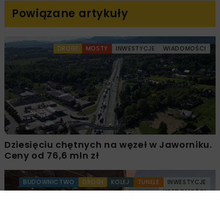
Powiązane artykuły
DROGI
MOSTY
INWESTYCJE
WIADOMOŚCI
Dziesięciu chętnych na węzeł w Jaworniku.
Ceny od 76,6 mln zł
BUDOWNICTWO
DROGI
KOLEJ
TUNELE
INWESTYCJE
WIADOMOŚCI