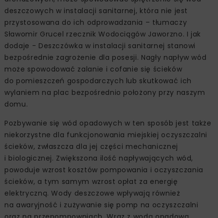
deszczowych w instalacji sanitarnej, która nie jest
przystosowana do ich odprowadzania – tłumaczy
Sławomir Grucel rzecznik Wodociągów Jaworzno. I jak
dodaje - Deszczówka w instalacji sanitarnej stanowi
bezpośrednie zagrożenie dla posesji. Nagły napływ wód
może spowodować zalanie i cofanie się ścieków
do pomieszczeń gospodarczych lub skutkować ich
wylaniem na plac bezpośrednio położony przy naszym
domu.
Pozbywanie się wód opadowych w ten sposób jest także
niekorzystne dla funkcjonowania miejskiej oczyszczalni
ścieków, zwłaszcza dla jej części mechanicznej
i biologicznej. Zwiększona ilość napływających wód,
powoduje wzrost kosztów pompowania i oczyszczania
ścieków, a tym samym wzrost opłat za energię
elektryczną. Wody deszczowe wpływają również
na awaryjność i zużywanie się pomp na oczyszczalni
oraz na przepompowniach. Wraz z wodą opadową