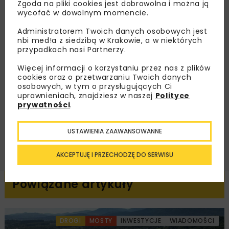
nas najlepsze informacje branżowe,
Zgoda na pliki cookies jest dobrowolna i można ją
wycofać w dowolnym momencie.
zaproszenia na wydarzenia, atrakcyjne oferty i
dedykowane akcje specjalne.
Administratorem Twoich danych osobowych jest
nbi med!a z siedzibą w Krakowie, a w niektórych
przypadkach nasi Partnerzy.
Więcej informacji o korzystaniu przez nas z plików
Zapoznałam/em się z
Polityką Prywatności
i
cookies oraz o przetwarzaniu Twoich danych
Regulaminem
oraz wyrażam zgodę na otrzymywanie na
osobowych, w tym o przysługujących Ci
podany przeze mnie adres e-mail korespondencji
uprawnieniach, znajdziesz w naszej
Polityce
handlowej w postaci newslettera.
prywatności
.
ZAPISZ MNIE
USTAWIENIA ZAAWANSOWANNE
AKCEPTUJĘ I PRZECHODZĘ DO SERWISU
Powiązane artykuły
DROGI
MOSTY
INWESTYCJE
WIADOMOŚCI