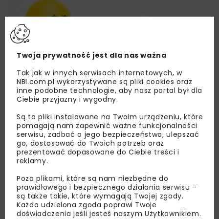
Twoja prywatność jest dla nas ważna
Tak jak w innych serwisach internetowych, w
NBI.com.pl wykorzystywane są pliki cookies oraz
inne podobne technologie, aby nasz portal był dla
Ciebie przyjazny i wygodny.
Są to pliki instalowane na Twoim urządzeniu, które
pomagają nam zapewnić ważne funkcjonalności
serwisu, zadbać o jego bezpieczeństwo, ulepszać
go, dostosować do Twoich potrzeb oraz
prezentować dopasowane do Ciebie treści i
reklamy.
Poza plikami, które są nam niezbędne do
prawidłowego i bezpiecznego działania serwisu –
Lubisz wiedzieć więcej?
są także takie, które wymagają Twojej zgody.
Każda udzielona zgoda poprawi Twoje
Zapisz się do newslettera aby otrzymywać od
doświadczenia jeśli jesteś naszym Użytkownikiem.