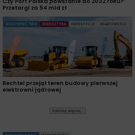
Czy Port Polska powstanie do 2032 roku?
Przetargi za 54 mld zł
BUDOWNICTWO
ENERGETYKA
INWESTYCJE
WIADOMOŚCI
Bechtel przejął teren budowy pierwszej
elektrowni jądrowej
Załaduj więcej...