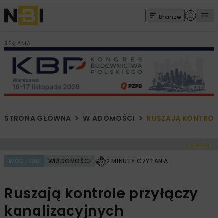
Branże
REKLAMA
STRONA GŁÓWNA
WIADOMOŚCI
RUSZAJĄ KONTROL
< Cofnij
WOD-KAN
WIADOMOŚCI
2 MINUTY CZYTANIA
Ruszają kontrole przyłączy
kanalizacyjnych