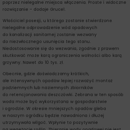
poprzez nielegalne miejsca włączenia. Proste i widoczne
rozwiązanie – dodaje Grucel.
Właściciel posesji, u którego zostanie stwierdzone
nielegalne odprowadzenie wód opadowych
do kanalizacji sanitarnej zostanie wezwany
do niezwłocznego usunięcia tego stanu.
Niedostosowanie się do wezwania, zgodnie z prawem
skutkować może karą ograniczenia wolności albo karą
grzywny. Nawet do 10 tys. zł.
Obecnie, gdzie doświadczamy krótkich,
ale intensywnych opadów lepiej rozważyć montaż
podziemnych lub naziemnych zbiorników
do retencjonowania deszczówki. Zebrana w ten sposób
woda może być wykorzystana w gospodarstwie
i ogrodzie. W okresie mniejszych opadów gleba
w naszym ogródku będzie nawodniona i dłużej
utrzymywała wilgoć. Wpłynie to pozytywnie
na wegetację roślin. Zbieranie wody opadowej nie jest