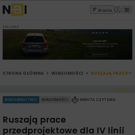
Branże
REKLAMA
STRONA GŁÓWNA
WIADOMOŚCI
RUSZAJĄ PRACE PR
< Cofnij
BUDOWNICTWO
WIADOMOŚCI
1 MINUTA CZYTANIA
Ruszają prace
przedprojektowe dla IV linii