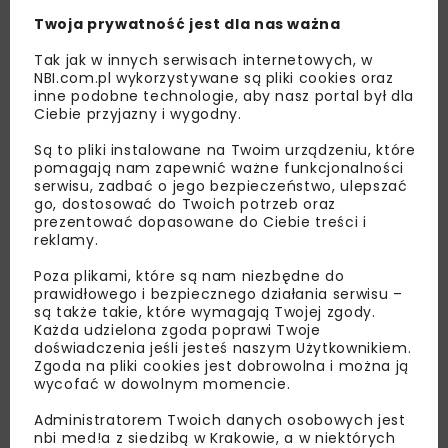
Twoja prywatność jest dla nas ważna
Tak jak w innych serwisach internetowych, w
NBI.com.pl wykorzystywane są pliki cookies oraz
inne podobne technologie, aby nasz portal był dla
Ciebie przyjazny i wygodny.
Są to pliki instalowane na Twoim urządzeniu, które
pomagają nam zapewnić ważne funkcjonalności
serwisu, zadbać o jego bezpieczeństwo, ulepszać
go, dostosować do Twoich potrzeb oraz
Lubisz wiedzieć więcej?
prezentować dopasowane do Ciebie treści i
reklamy.
Zapisz się do newslettera aby otrzymywać od
nas najlepsze informacje branżowe,
Poza plikami, które są nam niezbędne do
prawidłowego i bezpiecznego działania serwisu –
zaproszenia na wydarzenia, atrakcyjne oferty i
są także takie, które wymagają Twojej zgody.
dedykowane akcje specjalne.
Każda udzielona zgoda poprawi Twoje
doświadczenia jeśli jesteś naszym Użytkownikiem.
Zgoda na pliki cookies jest dobrowolna i można ją
wycofać w dowolnym momencie.
Zapoznałam/em się z
Polityką Prywatności
i
Administratorem Twoich danych osobowych jest
Regulaminem
oraz wyrażam zgodę na otrzymywanie na
nbi med!a z siedzibą w Krakowie, a w niektórych
podany przeze mnie adres e-mail korespondencji