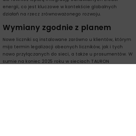
energii, co jest kluczowe w kontekście globalnych
działań na rzecz zrównoważonego rozwoju.
Wymiany zgodnie z planem
Nowe liczniki są instalowane zarówno u klientów, którym
mija termin legalizacji obecnych liczników, jak i tych
nowo przyłączanych do sieci, a także u prosumentów. W
sumie na koniec 2025 roku w sieciach TAURON
Dystrybucji będzie funkcjonowało około 2,1 mln liczników
inteligentnych, co oznacza, że ponad 35% klientów firmy
będzie miało dostęp do nowych możliwości, które
pozwolą na bardziej efektywne korzystanie z energii
elektrycznej.
Projekty Wdrożenie systemu inteligentnego
opomiarowania AMI w TAURON Dystrybucja S.A. – etap I i
etap II, które są przedmiotem dwóch umów o
dofinansowanie z NFOŚiGW, wpisują się w obowiązki