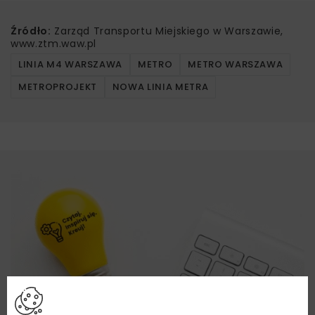
Źródło:
Zarząd Transportu Miejskiego w Warszawie,
www.ztm.waw.pl
LINIA M4 WARSZAWA
METRO
METRO WARSZAWA
METROPROJEKT
NOWA LINIA METRA