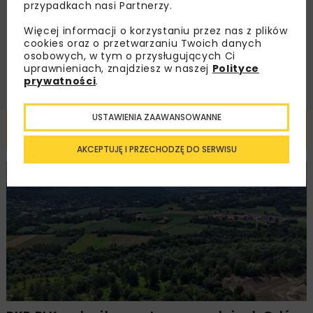
przypadkach nasi Partnerzy.
handlowej w postaci newslettera.
Więcej informacji o korzystaniu przez nas z plików
cookies oraz o przetwarzaniu Twoich danych
ZAPISZ MNIE
osobowych, w tym o przysługujących Ci
uprawnieniach, znajdziesz w naszej
Polityce
prywatności
.
USTAWIENIA ZAAWANSOWANNE
Powiązane artykuły
AKCEPTUJĘ I PRZECHODZĘ DO SERWISU
KOLEJ
WIADOMOŚCI
INWESTYCJE