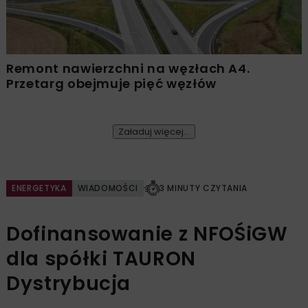
Remont nawierzchni na węzłach A4.
Przetarg obejmuje pięć węzłów
Załaduj więcej...
ENERGETYKA
WIADOMOŚCI
3 MINUTY CZYTANIA
Dofinansowanie z NFOŚiGW
dla spółki TAURON
Dystrybucja