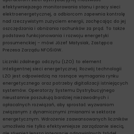
efektywniejszego monitorowania stanu i pracy sieci
elektroenergetycznej, a odbiorcom zapewnia kontrolę
nad rzeczywistym zużyciem energii, zachęcając do jej
oszczędzania i obniżania rachunków za prąd. To także
podstawa funkcjonowania i rozwoju energetyki
prosumenckiej – mówi Józef Matysiak, Zastępca
Prezesa Zarządu NFOŚiGW.
Liczniki zdalnego odczytu (LZO) to element
inteligentnej sieci energetycznej. Rozwój technologii
LZO jest odpowiedzią na rosnące wymagania rynku
energetycznego oraz potrzeby digitalizacji istniejących
systemów. Operatorzy Systemu Dystrybucyjnego
nieustannie poszukują bardziej niezawodnych i
opłacalnych rozwiązań, aby sprostać wyzwaniom
związanym z dynamicznymi zmianami w sektorze
energetycznym. Wdrożenie zaawansowanych liczników
umożliwia nie tylko efektywniejsze zarządzanie siecią,
ale również lepszą integrację odnawialnych źródeł