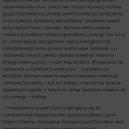
zapewnią również skrócenie czasu obsługi zgłoszeń i
spraw klientów m.in. takich jak: odczyt licznika, zmiana
grupy taryfowej czy podłączenie licznika po wyłączeniu
oraz szybkiej i sprawniej identyfikacji i usuwania awarii
dotyczących sieci i licznika. Uproszczeniu ulegnie
również procedura zmiany sprzedawcy energii. Dla firmy
to z kolei lepsze zarządzanie siecią energetyczną,
minimalizacja czasu przerw w dostawie zasilania, czy
możliwość analizy jakości dostarczanej do klientów
energii elektrycznej – mówi Maciej Mróz, Wiceprezes ds.
operatora w TAURON Dystrybucja. – Uzyskane od
NFOŚiGW dofinansowanie wspiera sprawną realizację
wymiany liczników, czyli ich zakup i montaż na terenie
działalności spółki, a także na zakup oprogramowania do
ich obsługi – dodaje.
– Finansujemy projekty przyczyniające się do
transformacji energetycznej i poprawy jakości życia
Polek i Polaków. Wdrożenie inteligentnych liczników daje
operatorom sieci dystrybucyjnej możliwość