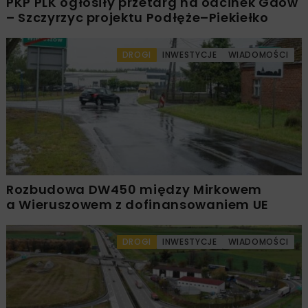
PKP PLK ogłosiły przetarg na odcinek Gdów
– Szczyrzyc projektu Podłęże–Piekiełko
DROGI
INWESTYCJE
WIADOMOŚCI
Rozbudowa DW450 między Mirkowem
a Wieruszowem z dofinansowaniem UE
DROGI
INWESTYCJE
WIADOMOŚCI