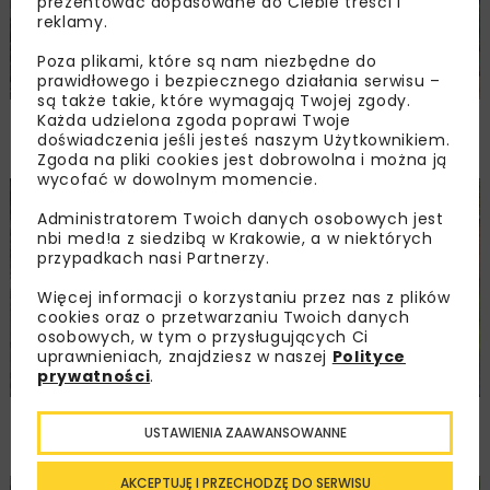
prezentować dopasowane do Ciebie treści i
reklamy.
Poza plikami, które są nam niezbędne do
prawidłowego i bezpiecznego działania serwisu –
są także takie, które wymagają Twojej zgody.
PKP PLK ogłosiły przetarg na odcinek Gdów
Każda udzielona zgoda poprawi Twoje
doświadczenia jeśli jesteś naszym Użytkownikiem.
– Szczyrzyc projektu Podłęże–Piekiełko
Zgoda na pliki cookies jest dobrowolna i można ją
wycofać w dowolnym momencie.
DROGI
INWESTYCJE
WIADOMOŚCI
Administratorem Twoich danych osobowych jest
nbi med!a z siedzibą w Krakowie, a w niektórych
przypadkach nasi Partnerzy.
Więcej informacji o korzystaniu przez nas z plików
cookies oraz o przetwarzaniu Twoich danych
osobowych, w tym o przysługujących Ci
uprawnieniach, znajdziesz w naszej
Polityce
prywatności
.
Rozbudowa DW450 między Mirkowem
USTAWIENIA ZAAWANSOWANNE
a Wieruszowem z dofinansowaniem UE
AKCEPTUJĘ I PRZECHODZĘ DO SERWISU