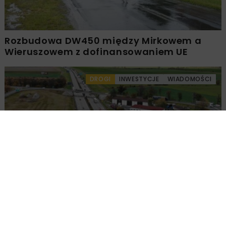
Rozbudowa DW450 między Mirkowem a
Wieruszowem z dofinansowaniem UE
DROGI
INWESTYCJE
WIADOMOŚCI
Remont nawierzchni na węzłach A4.
Przetarg obejmuje pięć węzłów
Załaduj więcej...