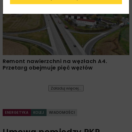
DROGI
INWESTYCJE
WIADOMOŚCI
Remont nawierzchni na węzłach A4.
Przetarg obejmuje pięć węzłów
Załaduj więcej...
ENERGETYKA
KOLEJ
WIADOMOŚCI