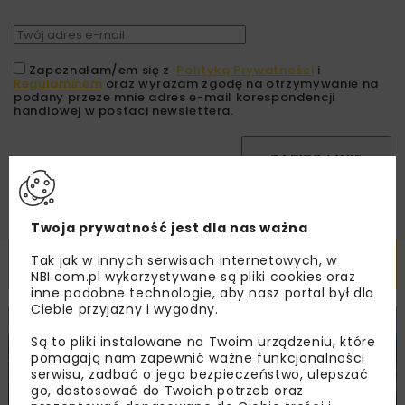
Zapoznałam/em się z
Polityką Prywatności
i
Regulaminem
oraz wyrażam zgodę na otrzymywanie na
podany przeze mnie adres e-mail korespondencji
handlowej w postaci newslettera.
ZAPISZ MNIE
Twoja prywatność jest dla nas ważna
Powiązane artykuły
Tak jak w innych serwisach internetowych, w
NBI.com.pl wykorzystywane są pliki cookies oraz
inne podobne technologie, aby nasz portal był dla
Ciebie przyjazny i wygodny.
KOLEJ
WIADOMOŚCI
INWESTYCJE
Są to pliki instalowane na Twoim urządzeniu, które
pomagają nam zapewnić ważne funkcjonalności
serwisu, zadbać o jego bezpieczeństwo, ulepszać
go, dostosować do Twoich potrzeb oraz