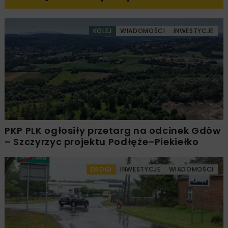
KOLEJ
WIADOMOŚCI
INWESTYCJE
PKP PLK ogłosiły przetarg na odcinek Gdów
– Szczyrzyc projektu Podłęże–Piekiełko
DROGI
INWESTYCJE
WIADOMOŚCI