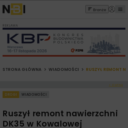
Branże
REKLAMA
STRONA GŁÓWNA
WIADOMOŚCI
RUSZYŁ REMONT N
< Cofnij
DROGI
WIADOMOŚCI
Ruszył remont nawierzchni
DK35 w Kowalowej