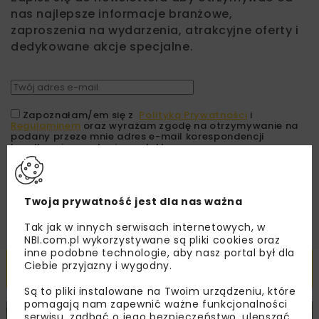
nas najlepsze informacje branżowe,
zaproszenia na wydarzenia, atrakcyjne oferty i
dedykowane akcje specjalne.
Zapoznałam/em się z
Polityką Prywatności
i
Regulaminem
oraz wyrażam zgodę na otrzymywanie na
podany przeze mnie adres e-mail korespondencji
handlowej w postaci newslettera.
ZAPISZ MNIE
Twoja prywatność jest dla nas ważna
Tak jak w innych serwisach internetowych, w
NBI.com.pl wykorzystywane są pliki cookies oraz
inne podobne technologie, aby nasz portal był dla
Powiązane artykuły
Ciebie przyjazny i wygodny.
Są to pliki instalowane na Twoim urządzeniu, które
pomagają nam zapewnić ważne funkcjonalności
serwisu, zadbać o jego bezpieczeństwo, ulepszać
DROGI
INWESTYCJE
WIADOMOŚCI