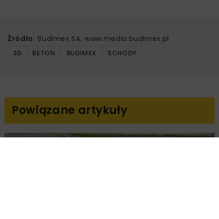
Źródło:
Budimex SA, www.media.budimex.pl
3D
BETON
BUDIMEX
SCHODY
Powiązane artykuły
DROGI
INWESTYCJE
WIADOMOŚCI