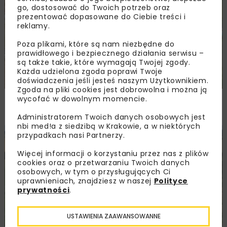
go, dostosować do Twoich potrzeb oraz
prezentować dopasowane do Ciebie treści i
reklamy.
Poza plikami, które są nam niezbędne do
prawidłowego i bezpiecznego działania serwisu –
są także takie, które wymagają Twojej zgody.
Każda udzielona zgoda poprawi Twoje
doświadczenia jeśli jesteś naszym Użytkownikiem.
Zgoda na pliki cookies jest dobrowolna i można ją
Remont nawierzchni na węzłach A4.
wycofać w dowolnym momencie.
Przetarg obejmuje pięć węzłów
Administratorem Twoich danych osobowych jest
nbi med!a z siedzibą w Krakowie, a w niektórych
przypadkach nasi Partnerzy.
DROGI
INWESTYCJE
WIADOMOŚCI
Więcej informacji o korzystaniu przez nas z plików
cookies oraz o przetwarzaniu Twoich danych
osobowych, w tym o przysługujących Ci
uprawnieniach, znajdziesz w naszej
Polityce
prywatności
.
USTAWIENIA ZAAWANSOWANNE