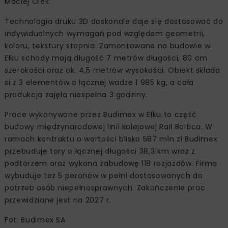
Maciej Olek.
Technologia druku 3D doskonale daje się dostosować do
indywidualnych wymagań pod względem geometrii,
koloru, tekstury stopnia. Zamontowane na budowie w
Ełku schody mają długość 7 metrów długości, 80 cm
szerokości oraz ok. 4,5 metrów wysokości. Obiekt składa
si z 3 elementów o łącznej wadze 1 985 kg, a cała
produkcja zajęła niespełna 3 godziny.
Prace wykonywane przez Budimex w Ełku to część
budowy międzynarodowej linii kolejowej Rail Baltica. W
ramach kontraktu o wartości blisko 587 mln zł Budimex
przebuduje tory o łącznej długości 38,3 km wraz z
podtorzem oraz wykona zabudowę 118 rozjazdów. Firma
wybuduje też 5 peronów w pełni dostosowanych do
potrzeb osób niepełnosprawnych. Zakończenie prac
przewidziane jest na 2027 r.
Fot: Budimex SA