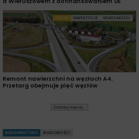
a Wieruszowem z dofinansowaniem UE
DROGI
INWESTYCJE
WIADOMOŚCI
Remont nawierzchni na węzłach A4.
Przetarg obejmuje pięć węzłów
Załaduj więcej...
BUDOWNICTWO
WIADOMOŚCI