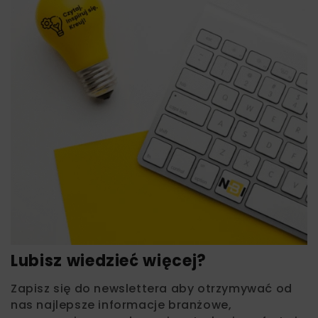
Lubisz wiedzieć więcej?
Zapisz się do newslettera aby otrzymywać od
nas najlepsze informacje branżowe,