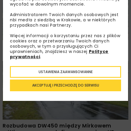
wycofać w dowolnym momencie.
Administratorem Twoich danych osobowych jest
nbi med!a z siedzibą w Krakowie, a w niektórych
przypadkach nasi Partnerzy.
Więcej informacji o korzystaniu przez nas z plików
cookies oraz o przetwarzaniu Twoich danych
PKP PLK ogłosiły przetarg na odcinek Gdów
osobowych, w tym o przysługujących Ci
uprawnieniach, znajdziesz w naszej
Polityce
– Szczyrzyc projektu Podłęże–Piekiełko
prywatności
.
DROGI
INWESTYCJE
WIADOMOŚCI
USTAWIENIA ZAAWANSOWANNE
AKCEPTUJĘ I PRZECHODZĘ DO SERWISU
Rozbudowa DW450 między Mirkowem