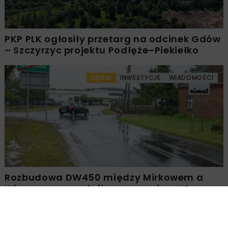
PKP PLK ogłosiły przetarg na odcinek Gdów
– Szczyrzyc projektu Podłęże–Piekiełko
DROGI
INWESTYCJE
WIADOMOŚCI
Rozbudowa DW450 między Mirkowem a
Wieruszowem z dofinansowaniem UE
DROGI
INWESTYCJE
WIADOMOŚCI