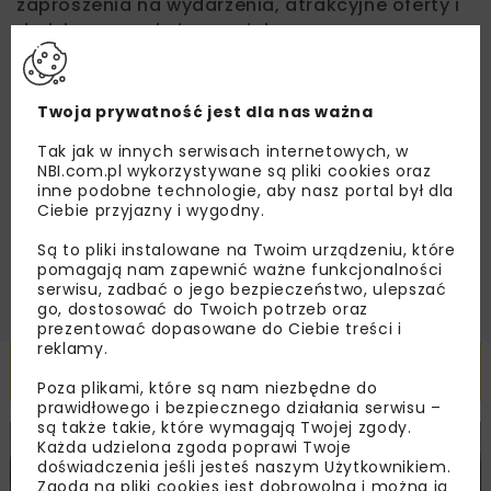
zaproszenia na wydarzenia, atrakcyjne oferty i
dedykowane akcje specjalne.
Twoja prywatność jest dla nas ważna
Zapoznałam/em się z
Polityką Prywatności
i
Tak jak w innych serwisach internetowych, w
Regulaminem
oraz wyrażam zgodę na otrzymywanie na
podany przeze mnie adres e-mail korespondencji
NBI.com.pl wykorzystywane są pliki cookies oraz
handlowej w postaci newslettera.
inne podobne technologie, aby nasz portal był dla
Ciebie przyjazny i wygodny.
ZAPISZ MNIE
Są to pliki instalowane na Twoim urządzeniu, które
pomagają nam zapewnić ważne funkcjonalności
serwisu, zadbać o jego bezpieczeństwo, ulepszać
go, dostosować do Twoich potrzeb oraz
prezentować dopasowane do Ciebie treści i
reklamy.
Powiązane artykuły
Poza plikami, które są nam niezbędne do
prawidłowego i bezpiecznego działania serwisu –
są także takie, które wymagają Twojej zgody.
Każda udzielona zgoda poprawi Twoje
KOLEJ
WIADOMOŚCI
INWESTYCJE
doświadczenia jeśli jesteś naszym Użytkownikiem.
Zgoda na pliki cookies jest dobrowolna i można ją