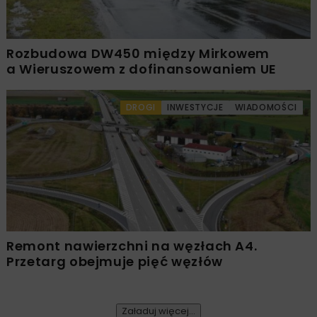
Rozbudowa DW450 między Mirkowem
a Wieruszowem z dofinansowaniem UE
DROGI
INWESTYCJE
WIADOMOŚCI
Remont nawierzchni na węzłach A4.
Przetarg obejmuje pięć węzłów
Załaduj więcej...