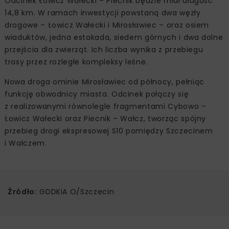
Odcinek Łowicz Wałecki – Piecnik będzie miał długość
14,8 km. W ramach inwestycji powstaną dwa węzły
drogowe – Łowicz Wałecki i Mirosławiec – oraz osiem
wiaduktów, jedna estakada, siedem górnych i dwa dolne
przejścia dla zwierząt. Ich liczba wynika z przebiegu
trasy przez rozległe kompleksy leśne.
Nowa droga ominie Mirosławiec od północy, pełniąc
funkcję obwodnicy miasta. Odcinek połączy się
z realizowanymi równolegle fragmentami Cybowo –
Łowicz Wałecki oraz Piecnik – Wałcz, tworząc spójny
przebieg drogi ekspresowej S10 pomiędzy Szczecinem
i Wałczem.
Źródło:
GDDKiA O/Szczecin