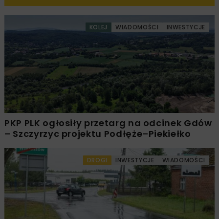
KOLEJ
WIADOMOŚCI
INWESTYCJE
PKP PLK ogłosiły przetarg na odcinek Gdów
– Szczyrzyc projektu Podłęże–Piekiełko
DROGI
INWESTYCJE
WIADOMOŚCI