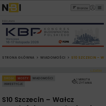
Branże
REKLAMA
STRONA GŁÓWNA
WIADOMOŚCI
S10 SZCZECIN – W
< Cofnij
DROGI
MOSTY
WIADOMOŚCI
1 MINUTA
CZYTANIA
INWESTYCJE
S10 Szczecin – Wałcz