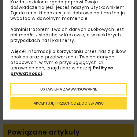
Każda udzielona zgoda poprawi Twoje
Lubisz wiedzieć więcej?
doświadczenia jeśli jesteś naszym Użytkownikiem.
Zgoda na pliki cookies jest dobrowolna i można ją
Zapisz się do newslettera aby otrzymywać od
wycofać w dowolnym momencie.
nas najlepsze informacje branżowe,
Administratorem Twoich danych osobowych jest
zaproszenia na wydarzenia, atrakcyjne oferty i
nbi med!a z siedzibą w Krakowie, a w niektórych
dedykowane akcje specjalne.
przypadkach nasi Partnerzy.
Więcej informacji o korzystaniu przez nas z plików
cookies oraz o przetwarzaniu Twoich danych
osobowych, w tym o przysługujących Ci
Zapoznałam/em się z
Polityką Prywatności
i
uprawnieniach, znajdziesz w naszej
Polityce
Regulaminem
oraz wyrażam zgodę na otrzymywanie na
prywatności
.
podany przeze mnie adres e-mail korespondencji
handlowej w postaci newslettera.
USTAWIENIA ZAAWANSOWANNE
ZAPISZ MNIE
AKCEPTUJĘ I PRZECHODZĘ DO SERWISU
Powiązane artykuły