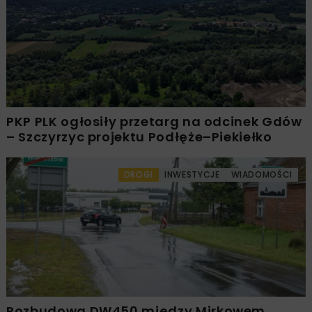
PKP PLK ogłosiły przetarg na odcinek Gdów
– Szczyrzyc projektu Podłęże–Piekiełko
DROGI
INWESTYCJE
WIADOMOŚCI
Rozbudowa DW450 między Mirkowem