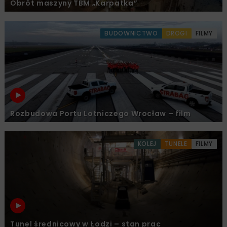
Obrót maszyny TBM „Karpatka”
BUDOWNICTWO
DROGI
FILMY
Rozbudowa Portu Lotniczego Wrocław – film
KOLEJ
TUNELE
FILMY
Tunel średnicowy w Łodzi – stan prac