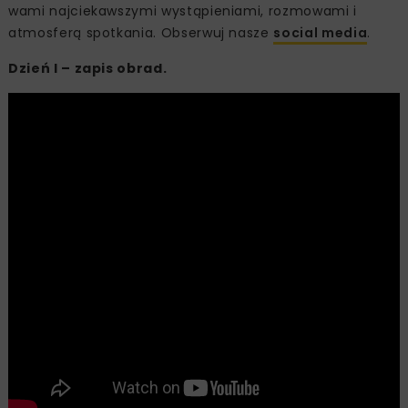
wami najciekawszymi wystąpieniami, rozmowami i
atmosferą spotkania. Obserwuj nasze
social media
.
Dzień I – zapis obrad.