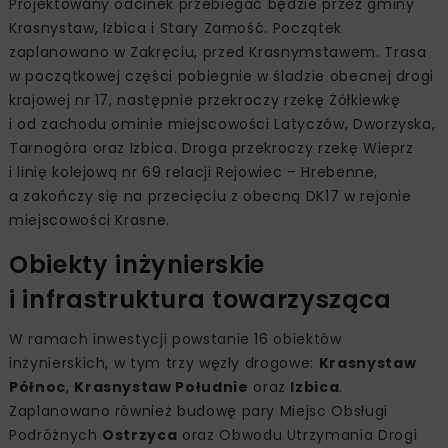
Projektowany odcinek przebiegać będzie przez gminy
Krasnystaw, Izbica i Stary Zamość. Początek
zaplanowano w Zakręciu, przed Krasnymstawem. Trasa
w początkowej części pobiegnie w śladzie obecnej drogi
krajowej nr 17, następnie przekroczy rzekę Żółkiewkę
i od zachodu ominie miejscowości Latyczów, Dworzyska,
Tarnogóra oraz Izbica. Droga przekroczy rzekę Wieprz
i linię kolejową nr 69 relacji Rejowiec – Hrebenne,
a zakończy się na przecięciu z obecną DK17 w rejonie
miejscowości Krasne.
Obiekty inżynierskie
i infrastruktura towarzysząca
W ramach inwestycji powstanie 16 obiektów
inżynierskich, w tym trzy węzły drogowe:
Krasnystaw
Północ
,
Krasnystaw Południe
oraz
Izbica
.
Zaplanowano również budowę pary Miejsc Obsługi
Podróżnych
Ostrzyca
oraz Obwodu Utrzymania Drogi