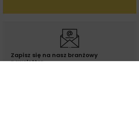
OPUBLIKOWANO: 14.10.2025
Warszawa zajęła pierwsze miejsce w kategorii
„Transport zbiorowy” w Rankingu Miast
Zrównoważonej Mobilności 2025 ogłoszonym
podczas Europejskiego Forum Samorządowego
Local Trends w Poznaniu. Stolica znalazła się
także w czołówce innych kategorii,
potwierdzając swoją pozycję lidera
zrównoważonego transportu w Polsce.