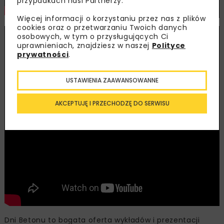
przypadkach nasi Partnerzy.
Więcej informacji o korzystaniu przez nas z plików
cookies oraz o przetwarzaniu Twoich danych
osobowych, w tym o przysługujących Ci
uprawnieniach, znajdziesz w naszej
Polityce
prywatności
.
USTAWIENIA ZAAWANSOWANNE
AKCEPTUJĘ I PRZECHODZĘ DO SERWISU
Dni Betonu to bogata oferta wykładów i prezentacji