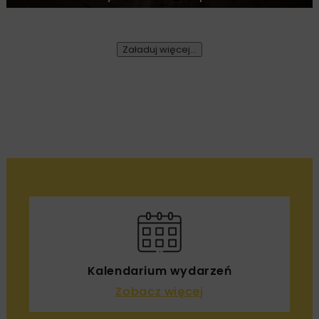
Załaduj więcej...
MOTORYZACJA
WIADOMOŚCI
1 MINUTA CZYTANIA
Warszawa liderem
zrównoważonej mobilności
– sukces w Rankingu Local
Trends 2025
Damian Karpiński