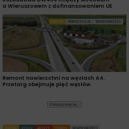
a Wieruszowem z dofinansowaniem UE
DROGI
INWESTYCJE
WIADOMOŚCI
Remont nawierzchni na węzłach A4.
Przetarg obejmuje pięć węzłów
Załaduj więcej...
DROGI
KOLEJ
MOSTY
TUNELE
WIADOMOŚCI