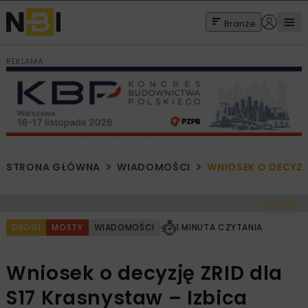
Branże
REKLAMA
STRONA GŁÓWNA
WIADOMOŚCI
WNIOSEK O DECYZJ
< Cofnij
DROGI
MOSTY
WIADOMOŚCI
1 MINUTA CZYTANIA
Wniosek o decyzję ZRID dla
S17 Krasnystaw – Izbica