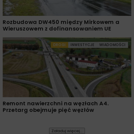
Rozbudowa DW450 między Mirkowem a
Wieruszowem z dofinansowaniem UE
DROGI
INWESTYCJE
WIADOMOŚCI
Remont nawierzchni na węzłach A4.
Przetarg obejmuje pięć węzłów
Załaduj więcej...