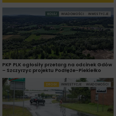
KOLEJ
WIADOMOŚCI
INWESTYCJE
PKP PLK ogłosiły przetarg na odcinek Gdów
– Szczyrzyc projektu Podłęże–Piekiełko
DROGI
INWESTYCJE
WIADOMOŚCI