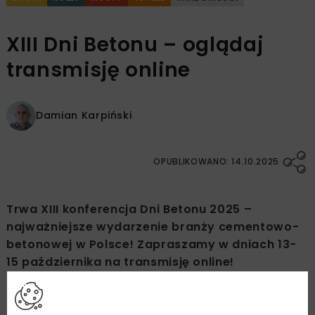
XIII Dni Betonu – oglądaj
transmisję online
Damian Karpiński
OPUBLIKOWANO: 14.10.2025
Trwa XIII konferencja Dni Betonu 2025 –
najważniejsze wydarzenie branży cementowo-
betonowej w Polsce! Zapraszamy w dniach 13-
15 października na transmisję online!
Oglądaj na żywo.