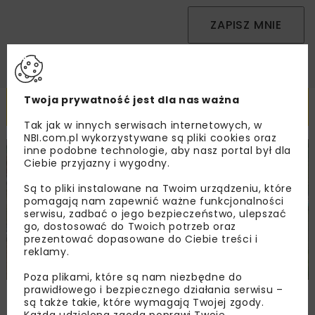
ZAPISZ MNIE
Twoja prywatność jest dla nas ważna
Powiązane artykuły
Tak jak w innych serwisach internetowych, w
NBI.com.pl wykorzystywane są pliki cookies oraz
inne podobne technologie, aby nasz portal był dla
DROGI
INWESTYCJE
WIADOMOŚCI
Ciebie przyjazny i wygodny.
Są to pliki instalowane na Twoim urządzeniu, które
pomagają nam zapewnić ważne funkcjonalności
serwisu, zadbać o jego bezpieczeństwo, ulepszać
go, dostosować do Twoich potrzeb oraz
prezentować dopasowane do Ciebie treści i
reklamy.
Poza plikami, które są nam niezbędne do
prawidłowego i bezpiecznego działania serwisu –
Remont nawierzchni na węzłach A4.
są także takie, które wymagają Twojej zgody.
Przetarg obejmuje pięć węzłów
Każda udzielona zgoda poprawi Twoje