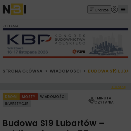
Branże
REKLAMA
STRONA GŁÓWNA
WIADOMOŚCI
BUDOWA S19 LUBA
< Cofnij
DROGI
MOSTY
WIADOMOŚCI
1 MINUTA
CZYTANIA
INWESTYCJE
Budowa S19 Lubartów –