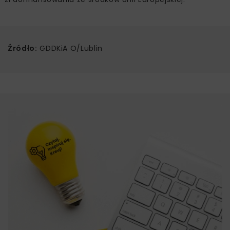
Źródło:
GDDKiA O/Lublin