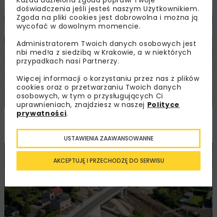
doświadczenia jeśli jesteś naszym Użytkownikiem.
Zgoda na pliki cookies jest dobrowolna i można ją
DROGI
INWESTYCJE
WIADOMOŚCI
wycofać w dowolnym momencie.
Administratorem Twoich danych osobowych jest
nbi med!a z siedzibą w Krakowie, a w niektórych
przypadkach nasi Partnerzy.
Więcej informacji o korzystaniu przez nas z plików
cookies oraz o przetwarzaniu Twoich danych
osobowych, w tym o przysługujących Ci
uprawnieniach, znajdziesz w naszej
Polityce
prywatności
.
Ponownie wybrano ofertę na budowę A2
Biała Podlaska–Kijowiec
USTAWIENIA ZAAWANSOWANNE
KOLEJ
INWESTYCJE
WIADOMOŚCI
AKCEPTUJĘ I PRZECHODZĘ DO SERWISU