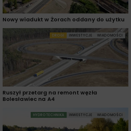
Nowy wiadukt w Żorach oddany do użytku
DROGI
INWESTYCJE
WIADOMOŚCI
Ruszył przetarg na remont węzła
Bolesławiec na A4
HYDROTECHNIKA
INWESTYCJE
WIADOMOŚCI