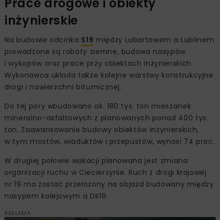
Prace drogowe i obiekty
inżynierskie
Na budowie odcinka
S19
między Lubartowem a Lublinem
prowadzone są roboty ziemne, budowa nasypów
i wykopów oraz prace przy obiektach inżynierskich.
Wykonawca układa także kolejne warstwy konstrukcyjne
drogi i nawierzchni bitumicznej.
Do tej pory wbudowano ok. 180 tys. ton mieszanek
mineralno-asfaltowych z planowanych ponad 400 tys.
ton. Zaawansowanie budowy obiektów inżynierskich,
w tym mostów, wiaduktów i przepustów, wynosi 74 proc.
W drugiej połowie wakacji planowana jest zmiana
organizacji ruchu w Ciecierzynie. Ruch z drogi krajowej
nr 19 ma zostać przełożony na objazd budowany między
nasypem kolejowym a DK19.
REKLAMA