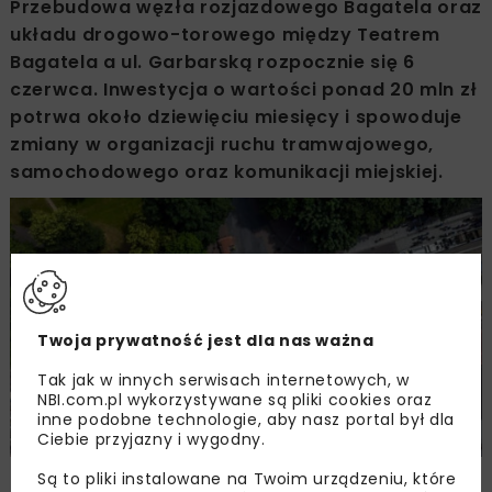
Przebudowa węzła rozjazdowego Bagatela oraz
układu drogowo-torowego między Teatrem
Bagatela a ul. Garbarską rozpocznie się 6
czerwca. Inwestycja o wartości ponad 20 mln zł
potrwa około dziewięciu miesięcy i spowoduje
zmiany w organizacji ruchu tramwajowego,
samochodowego oraz komunikacji miejskiej.
Twoja prywatność jest dla nas ważna
Tak jak w innych serwisach internetowych, w
NBI.com.pl wykorzystywane są pliki cookies oraz
inne podobne technologie, aby nasz portal był dla
Ciebie przyjazny i wygodny.
Są to pliki instalowane na Twoim urządzeniu, które
Węzeł Bagatela w Krakowie. Fot. Jan Graczyński