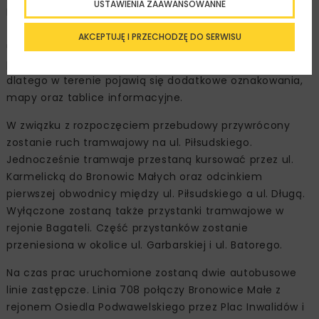
USTAWIENIA ZAAWANSOWANNE
Dunajewskiego. Mimo prowadzonych prac utrzymane
zostaną ciągi piesze prowadzące do budynków, lokali
AKCEPTUJĘ I PRZECHODZĘ DO SERWISU
usługowych i przystanków komunikacji miejskiej. Wraz z
postępem robót ich przebieg może się zmieniać,
dlatego w terenie pojawią się dodatkowe oznakowania,
mapy oraz tablice informacyjne.
W związku z rozpoczęciem przebudowy przywrócony
zostanie ruch tramwajowy na ul. Piłsudskiego.
Jednocześnie tramwaje przestaną kursować przez ul.
Karmelicką do Bronowic Małych oraz odcinkiem
pierwszej obwodnicy między ul. Piłsudskiego a ul. Długą.
Wyłączone zostaną także przystanki tramwajowe w
rejonie Bagateli. Część przystanków zostanie
przeniesiona w okolice ul. Garbarskiej i ul. Batorego.
Na czas prac uruchomione zostaną dwie autobusowe
linie zastępcze. Linia 708 połączy Bronowice Małe z
rejonem Osiedla Podwawelskiego przez Plac Inwalidów i