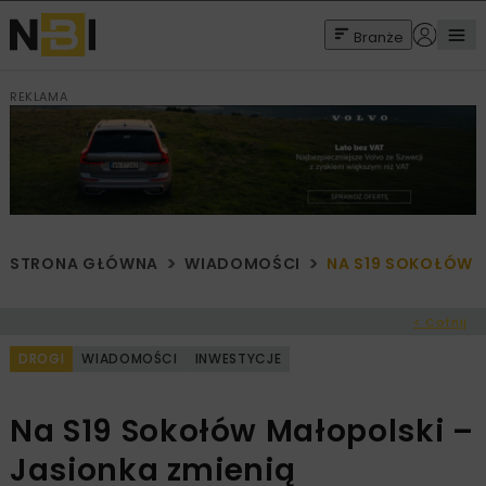
Branże
REKLAMA
STRONA GŁÓWNA
WIADOMOŚCI
NA S19 SOKOŁÓW 
< Cofnij
DROGI
WIADOMOŚCI
INWESTYCJE
Na S19 Sokołów Małopolski –
Jasionka zmienią