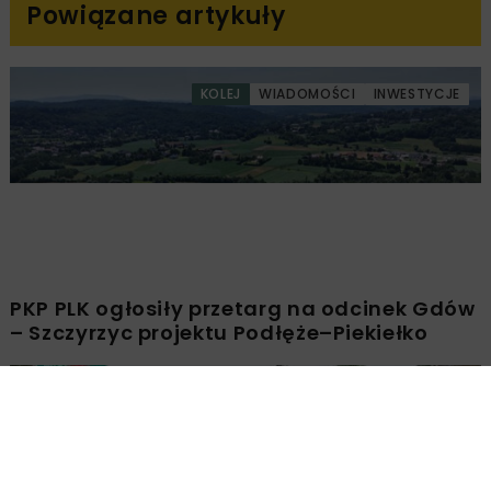
Powiązane artykuły
KOLEJ
WIADOMOŚCI
INWESTYCJE
PKP PLK ogłosiły przetarg na odcinek Gdów
– Szczyrzyc projektu Podłęże–Piekiełko
DROGI
INWESTYCJE
WIADOMOŚCI