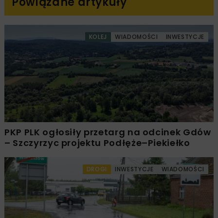
Powiązane artykuły
KOLEJ
WIADOMOŚCI
INWESTYCJE
PKP PLK ogłosiły przetarg na odcinek Gdów
– Szczyrzyc projektu Podłęże–Piekiełko
DROGI
INWESTYCJE
WIADOMOŚCI