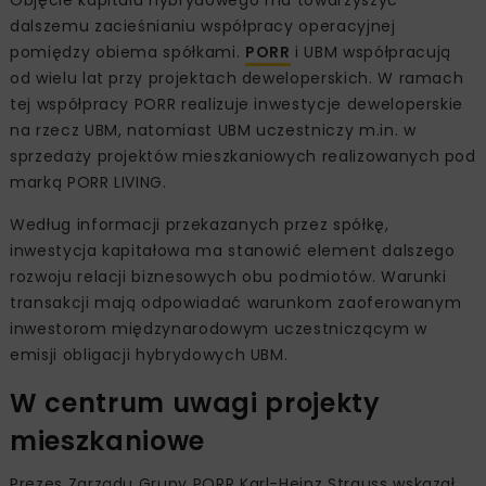
Objęcie kapitału hybrydowego ma towarzyszyć
dalszemu zacieśnianiu współpracy operacyjnej
pomiędzy obiema spółkami.
PORR
i UBM współpracują
od wielu lat przy projektach deweloperskich. W ramach
tej współpracy PORR realizuje inwestycje deweloperskie
na rzecz UBM, natomiast UBM uczestniczy m.in. w
sprzedaży projektów mieszkaniowych realizowanych pod
marką PORR LIVING.
Według informacji przekazanych przez spółkę,
inwestycja kapitałowa ma stanowić element dalszego
rozwoju relacji biznesowych obu podmiotów. Warunki
transakcji mają odpowiadać warunkom zaoferowanym
inwestorom międzynarodowym uczestniczącym w
emisji obligacji hybrydowych UBM.
W centrum uwagi projekty
mieszkaniowe
Prezes Zarządu Grupy PORR Karl-Heinz Strauss wskazał,