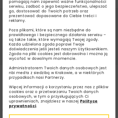
pomagają nam zapewnić ważne funkcjonalności
serwisu, zadbać o jego bezpieczeństwo, ulepszać
go, dostosować do Twoich potrzeb oraz
prezentować dopasowane do Ciebie treści i
reklamy.
Spis treści
Poza plikami, które są nam niezbędne do
prawidłowego i bezpiecznego działania serwisu –
Zamknięcie ul. Karmelickiej i zmiany w
są także takie, które wymagają Twojej zgody.
komunikacji miejskiej
Każda udzielona zgoda poprawi Twoje
doświadczenia jeśli jesteś naszym Użytkownikiem.
Objazdy dla kierowców i zakres inwestycji
Zgoda na pliki cookies jest dobrowolna i można ją
wycofać w dowolnym momencie.
Administratorem Twoich danych osobowych jest
nbi med!a z siedzibą w Krakowie, a w niektórych
Zamknięcie ul. Karmelickiej i
przypadkach nasi Partnerzy.
zmiany w komunikacji miejskiej
Więcej informacji o korzystaniu przez nas z plików
cookies oraz o przetwarzaniu Twoich danych
osobowych, w tym o przysługujących Ci
Od 6 czerwca zamknięty dla ruchu tramwajowego i
uprawnieniach, znajdziesz w naszej
Polityce
samochodowego zostanie odcinek ul. Karmelickiej
prywatności
.
między
Bagatelą
a ul. Garbarską. Roboty obejmą także
rejon skrzyżowania ulic Karmelickiej, Podwale i