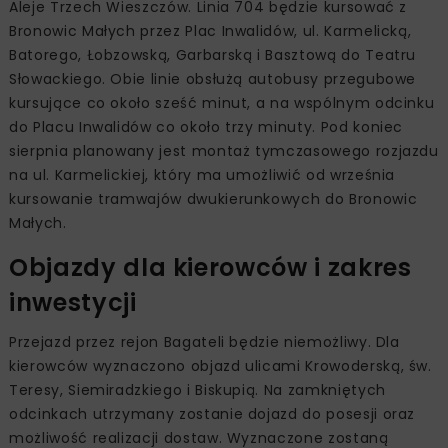
Aleje Trzech Wieszczów. Linia 704 będzie kursować z
Bronowic Małych przez Plac Inwalidów, ul. Karmelicką,
Batorego, Łobzowską, Garbarską i Basztową do Teatru
Słowackiego. Obie linie obsłużą autobusy przegubowe
kursujące co około sześć minut, a na wspólnym odcinku
do Placu Inwalidów co około trzy minuty. Pod koniec
sierpnia planowany jest montaż tymczasowego rozjazdu
na ul. Karmelickiej, który ma umożliwić od września
kursowanie tramwajów dwukierunkowych do Bronowic
Małych.
Objazdy dla kierowców i zakres
inwestycji
Przejazd przez rejon Bagateli będzie niemożliwy. Dla
kierowców wyznaczono objazd ulicami Krowoderską, św.
Teresy, Siemiradzkiego i Biskupią. Na zamkniętych
odcinkach utrzymany zostanie dojazd do posesji oraz
możliwość realizacji dostaw. Wyznaczone zostaną