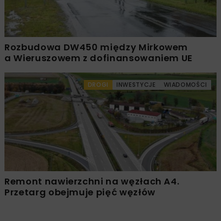
Rozbudowa DW450 między Mirkowem
a Wieruszowem z dofinansowaniem UE
DROGI
INWESTYCJE
WIADOMOŚCI
Remont nawierzchni na węzłach A4.
Przetarg obejmuje pięć węzłów