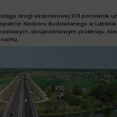
 ciągu drogi ekspresowej S19 ponownie u
nspektor Nadzoru Budowlanego w Lublini
ocelowym, dwujezdniowym przekroju. Ki
 ruchu.