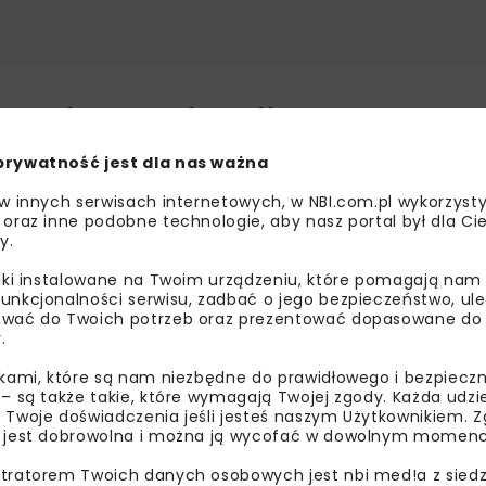
owej organizacji ruchu
prywatność jest dla nas ważna
dał pozwolenie na użytkowanie obwodnicy Kocka i Woli Skr
presowej na blisko 8-kilometrowym odcinku, tym razem w d
 w innych serwisach internetowych, w NBI.com.pl wykorzysty
 oraz inne podobne technologie, aby nasz portal był dla Cie
cykli i pojazdów o dopuszczalnej masie całkowitej do 3,5
y.
liki instalowane na Twoim urządzeniu, które pomagają nam
niono kierowcom w ramach tymczasowej organizacji ruch
unkcjonalności serwisu, zadbać o jego bezpieczeństwo, ul
wały wówczas ograniczenia prędkości. Po uzyskaniu pozwo
wać do Twoich potrzeb oraz prezentować dopasowane do Ci
.
 ruchu.
ikami, które są nam niezbędne do prawidłowego i bezpieczn
 – są także takie, które wymagają Twojej zgody. Każda udz
 Twoje doświadczenia jeśli jesteś naszym Użytkownikiem. Zg
 jest dobrowolna i można ją wycofać w dowolnym momenc
tratorem Twoich danych osobowych jest nbi med!a z siedz