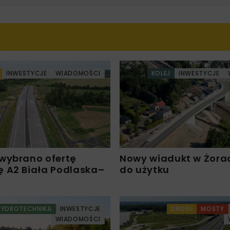
INWESTYCJE
WIADOMOŚCI
KOLEJ
INWESTYCJE
wybrano ofertę
Nowy wiadukt w Żora
 A2 Biała Podlaska–
do użytku
HYDROTECHNIKA
INWESTYCJE
DROGI
MOSTY
WIADOMOŚCI