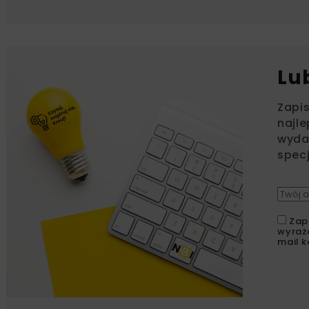
Lu
Zapi
najle
wydar
specj
Zap
wyraż
mail k