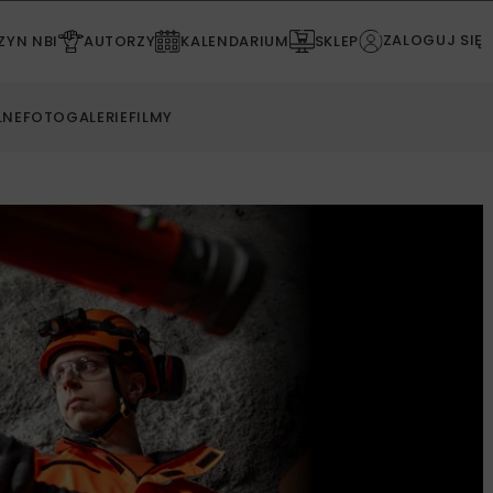
ZALOGUJ SIĘ
YN NBI
AUTORZY
KALENDARIUM
SKLEP
LNE
FOTOGALERIE
FILMY