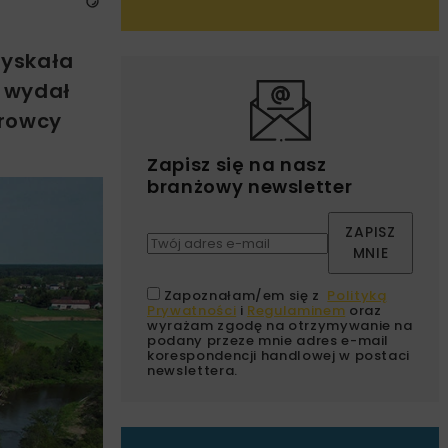
zyskała
e wydał
erowcy
Zapisz się na nasz
branżowy newsletter
ZAPISZ
MNIE
Zapoznałam/em się z
Polityką
Prywatności
i
Regulaminem
oraz
wyrażam zgodę na otrzymywanie na
podany przeze mnie adres e-mail
korespondencji handlowej w postaci
newslettera.