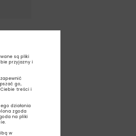
omowskiej
ocelowym,
wane są pliki
bie przyjazny i
 t
 zapewnić
u. Ze względu
epszać go,
lenia
ebie treści i
ego działania
ielona zgoda
oda na pliki
ie.
ibą w