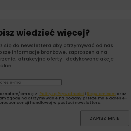
bisz wiedzieć więcej?
sz się do newslettera aby otrzymywać od nas
psze informacje branżowe, zaproszenia na
zenia, atrakcyjne oferty i dedykowane akcje
alne.
oznałam/em się z
Polityką Prywatności
i
Regulaminem
oraz
am zgodę na otrzymywanie na podany przeze mnie adres e-
orespondencji handlowej w postaci newslettera.
ZAPISZ MNIE