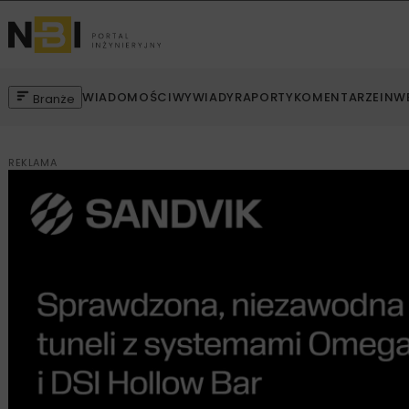
WIADOMOŚCI
WYWIADY
RAPORTY
KOMENTARZE
INW
Branże
REKLAMA