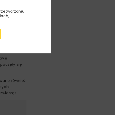
przetwarzaniu
iach,
twie
poczęły się
owano również
ących
zwierząt.