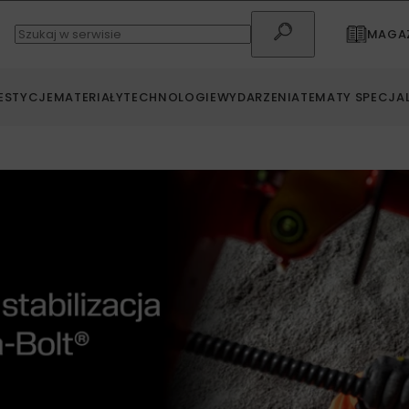
MAGAZ
ESTYCJE
MATERIAŁY
TECHNOLOGIE
WYDARZENIA
TEMATY SPECJA