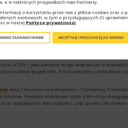
e, a w niektórych przypadkach nasi Partnerzy.
informacji o korzystaniu przez nas z plików cookies oraz o 
danych osobowych, w tym o przysługujących Ci uprawnien
esz w naszej
Polityce prywatności
.
WIENIA ZAAWANSOWANNE
AKCEPTUJĘ I PRZECHODZĘ DO SERWISU
cy
uchu w 2011 r. jako pierwsza droga ekspresowa w wojewódz
ą pod budowę drugiej nitki. Prace związane z rozbudową roz
nicy
wraz z mostami nad Wieprzem i Tyśmienicą. Przebud
ck Południe. Powstało dodatkowo około 4 km dróg obsługuj
sy oraz wybudowano dwa wiadukty i pięć przejść dla małych 