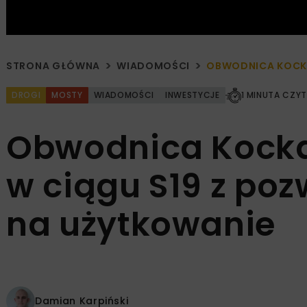
STRONA GŁÓWNA
WIADOMOŚCI
OBWODNICA KOCKA
DROGI
MOSTY
WIADOMOŚCI
INWESTYCJE
1 MINUTA CZYT
Obwodnica Kocka
w ciągu S19 z po
na użytkowanie
Damian Karpiński