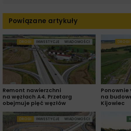
Powiązane artykuły
DROGI
INWESTYCJE
WIADOMOŚCI
DROGI
Remont nawierzchni
Ponownie 
na węzłach A4. Przetarg
na budowę
obejmuje pięć węzłów
Kijowiec
DROGI
INWESTYCJE
WIADOMOŚCI