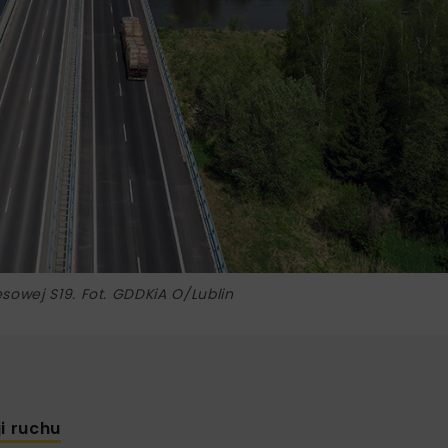
sowej S19. Fot. GDDKiA O/Lublin
i ruchu