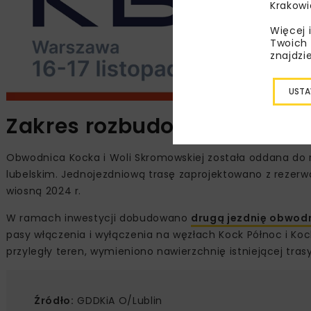
Krakowi
Więcej 
Twoich 
znajdzi
USTA
Zakres rozbudowy obwodni
Obwodnica Kocka i Woli Skromowskiej została oddana do r
lubelskim. Jednojezdniową trasę zaprojektowano z rezerw
wiosną 2024 r.
W ramach inwestycji dobudowano
drugą jezdnię obwod
pasy włączenia i wyłączenia na węzłach Kock Północ i Ko
przyległy teren, wymieniono nawierzchnię istniejącej tra
Źródło:
GDDKiA O/Lublin