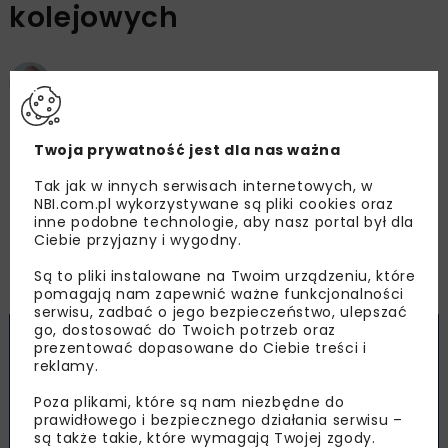
kolejowych
Damian Karpiński
OPUBLIKOWANO: 27.05.2026
Twoja prywatność jest dla nas ważna
Tak jak w innych serwisach internetowych, w
NBI.com.pl wykorzystywane są pliki cookies oraz
Polskie Koleje Państwowe przygotowały akcję z
inne podobne technologie, aby nasz portal był dla
okazji Dnia Dziecka na wybranych dworcach
Ciebie przyjazny i wygodny.
Premium. Atrakcje zaplanowano od 30 maja do 1
Są to pliki instalowane na Twoim urządzeniu, które
czerwca.
pomagają nam zapewnić ważne funkcjonalności
serwisu, zadbać o jego bezpieczeństwo, ulepszać
go, dostosować do Twoich potrzeb oraz
prezentować dopasowane do Ciebie treści i
reklamy.
Poza plikami, które są nam niezbędne do
prawidłowego i bezpiecznego działania serwisu –
są także takie, które wymagają Twojej zgody.