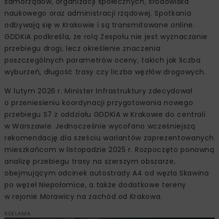
samorządów, organizacji społecznych, środowiska
naukowego oraz administracji rządowej. Spotkania
odbywają się w Krakowie i są transmitowane online.
GDDKiA podkreśla, że rolą Zespołu nie jest wyznaczanie
przebiegu drogi, lecz określenie znaczenia
poszczególnych parametrów oceny, takich jak liczba
wyburzeń, długość trasy czy liczba węzłów drogowych.
W lutym 2026 r. Minister Infrastruktury zdecydował
o przeniesieniu koordynacji przygotowania nowego
przebiegu S7 z oddziału GDDKiA w Krakowie do centrali
w Warszawie. Jednocześnie wycofano wcześniejszą
rekomendację dla sześciu wariantów zaprezentowanych
mieszkańcom w listopadzie 2025 r. Rozpoczęto ponowną
analizę przebiegu trasy na szerszym obszarze,
obejmującym odcinek autostrady A4 od węzła Skawina
po węzeł Niepołomice, a także dodatkowe tereny
w rejonie Morawicy na zachód od Krakowa.
REKLAMA