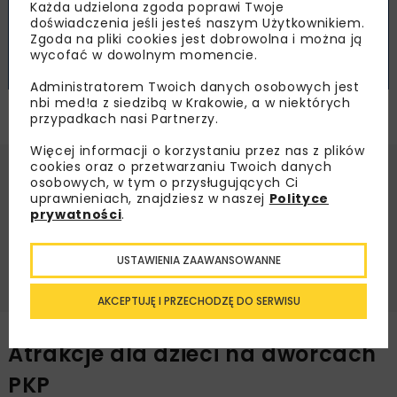
Każda udzielona zgoda poprawi Twoje
doświadczenia jeśli jesteś naszym Użytkownikiem.
Zgoda na pliki cookies jest dobrowolna i można ją
wycofać w dowolnym momencie.
Administratorem Twoich danych osobowych jest
nbi med!a z siedzibą w Krakowie, a w niektórych
Dzień dziecka na dworcach PKP. Grafika: PKP
przypadkach nasi Partnerzy.
Więcej informacji o korzystaniu przez nas z plików
cookies oraz o przetwarzaniu Twoich danych
osobowych, w tym o przysługujących Ci
Spis treści
uprawnieniach, znajdziesz w naszej
Polityce
prywatności
.
Atrakcje dla dzieci na dworcach PKP
Wydarzenia od 30 maja do 1 czerwca
USTAWIENIA ZAAWANSOWANNE
AKCEPTUJĘ I PRZECHODZĘ DO SERWISU
Atrakcje dla dzieci na dworcach
PKP