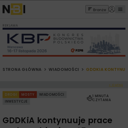
Branże
REKLAMA
STRONA GŁÓWNA
WIADOMOŚCI
GDDKIA KONTYNUU
< Cofnij
DROGI
MOSTY
WIADOMOŚCI
1 MINUTA
CZYTANIA
INWESTYCJE
GDDKiA kontynuuje prace