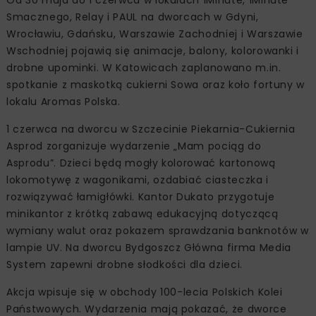
Od 30 maja do 1 czerwca w lokalach 1Minute, 1Minute
Smacznego, Relay i PAUL na dworcach w Gdyni,
Wrocławiu, Gdańsku, Warszawie Zachodniej i Warszawie
Wschodniej pojawią się animacje, balony, kolorowanki i
drobne upominki. W Katowicach zaplanowano m.in.
spotkanie z maskotką cukierni Sowa oraz koło fortuny w
lokalu Aromas Polska.
1 czerwca na dworcu w Szczecinie Piekarnia-Cukiernia
Asprod zorganizuje wydarzenie „Mam pociąg do
Asprodu”. Dzieci będą mogły kolorować kartonową
lokomotywę z wagonikami, ozdabiać ciasteczka i
rozwiązywać łamigłówki. Kantor Dukato przygotuje
minikantor z krótką zabawą edukacyjną dotyczącą
wymiany walut oraz pokazem sprawdzania banknotów w
lampie UV. Na dworcu Bydgoszcz Główna firma Media
System zapewni drobne słodkości dla dzieci.
Akcja wpisuje się w obchody 100-lecia Polskich Kolei
Państwowych. Wydarzenia mają pokazać, że dworce