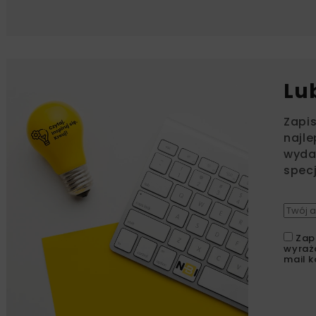
Lu
Zapi
najle
wydar
specj
Zap
wyraż
mail k