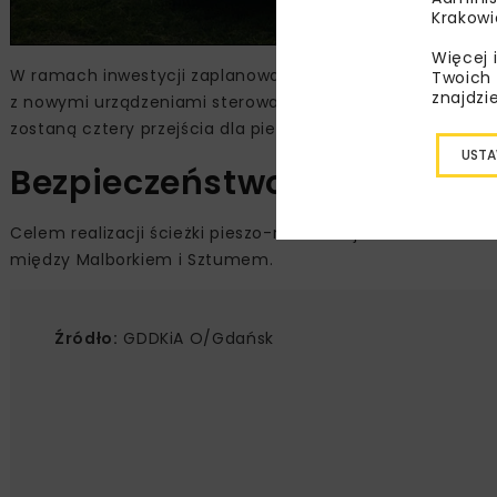
Krakowi
Więcej 
W ramach inwestycji zaplanowano m.in. budowę kanału t
Twoich 
znajdzi
z nowymi urządzeniami sterowania ruchem, a także wykon
zostaną cztery przejścia dla pieszych i powstanie pięć str
USTA
Bezpieczeństwo jako cel na
Celem realizacji ścieżki pieszo-rowerowej Malbork – Sz
między Malborkiem i Sztumem.
Źródło:
GDDKiA O/Gdańsk