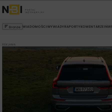
WIADOMOŚCI
WYWIADY
RAPORTY
KOMENTARZE
INW
Branże
REKLAMA