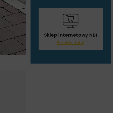
Sklep internetowy NBI
Przejdź dalej