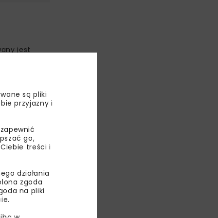
wany jest
nku Sztumu),
ącząc się
wane są pliki
bie przyjazny i
 zapewnić
epszać go,
ebie treści i
ego działania
ielona zgoda
oda na pliki
ie.
ibą w