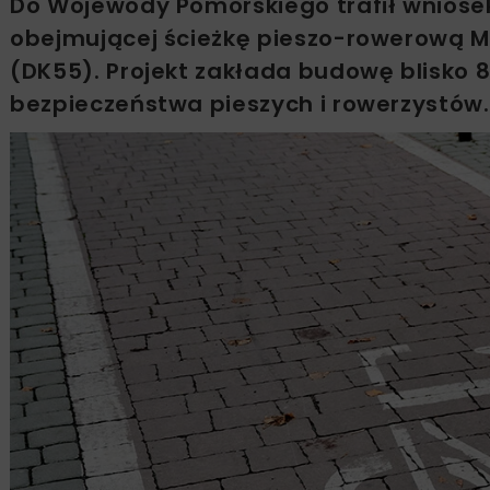
Do Wojewody Pomorskiego trafił wniosek 
obejmującej ścieżkę pieszo-rowerową Ma
(DK55). Projekt zakłada budowę blisko 8
bezpieczeństwa pieszych i rowerzystów.