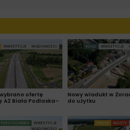
INWESTYCJE
WIADOMOŚCI
KOLEJ
INWESTYCJE
wybrano ofertę
Nowy wiadukt w Żora
 A2 Biała Podlaska–
do użytku
HYDROTECHNIKA
INWESTYCJE
DROGI
MOSTY
WIADOMOŚCI