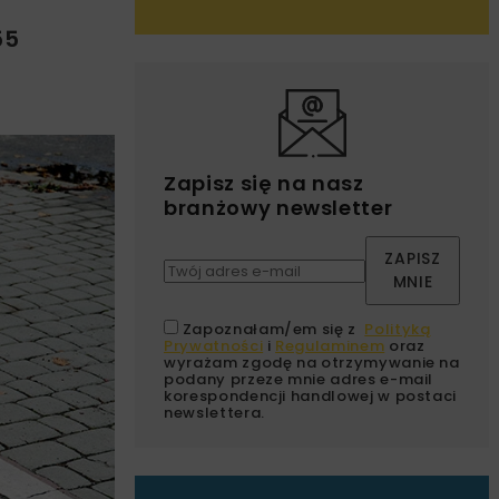
55
Zapisz się na nasz
branżowy newsletter
ZAPISZ
MNIE
Zapoznałam/em się z
Polityką
Prywatności
i
Regulaminem
oraz
wyrażam zgodę na otrzymywanie na
podany przeze mnie adres e-mail
korespondencji handlowej w postaci
newslettera.