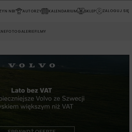
ZALOGUJ SIĘ
YN NBI
AUTORZY
KALENDARIUM
SKLEP
LNE
FOTOGALERIE
FILMY