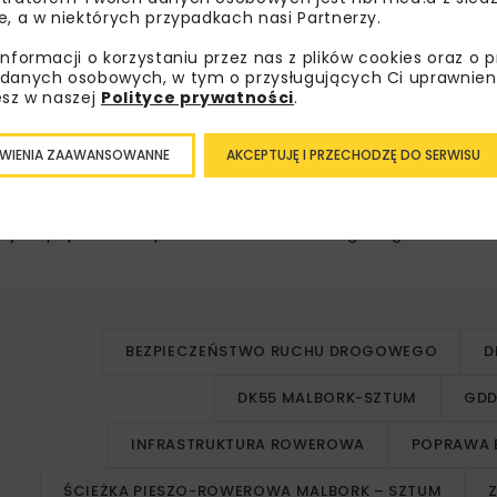
e, a w niektórych przypadkach nasi Partnerzy.
informacji o korzystaniu przez nas z plików cookies oraz o 
echnologicznego, przebudowę zjazdów i przejazdu kolejow
danych osobowych, w tym o przysługujących Ci uprawnien
esz w naszej
Polityce prywatności
.
anie zbiornika retencyjnego w Gościszewie. Dodatkowo do
ef przejściowych.
WIENIA ZAAWANSOWANNE
AKCEPTUJĘ I PRZECHODZĘ DO SERWISU
drzędny
tum jest poprawa bezpieczeństwa ruchu drogowego na odcin
BEZPIECZEŃSTWO RUCHU DROGOWEGO
D
DK55 MALBORK-SZTUM
GDD
INFRASTRUKTURA ROWEROWA
POPRAWA 
ŚCIEŻKA PIESZO-ROWEROWA MALBORK – SZTUM