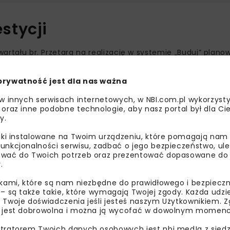
stycji
wartału br. Przetarg na realizację w systemie „Buduj” plano
7–2028.
prywatność jest dla nas ważna
3 m szerokości i powstanie po lewej stronie DK55 (w kieru
przy ul. Bałtyckiej w Malborku, a zakończy przed Sztumem, ł
 w innych serwisach internetowych, w NBI.com.pl wykorzysty
 oraz inne podobne technologie, aby nasz portal był dla Cie
y.
liki instalowane na Twoim urządzeniu, które pomagają nam
unkcjonalności serwisu, zadbać o jego bezpieczeństwo, ul
wać do Twoich potrzeb oraz prezentować dopasowane do Ci
.
ikami, które są nam niezbędne do prawidłowego i bezpieczn
 – są także takie, które wymagają Twojej zgody. Każda udz
 Twoje doświadczenia jeśli jesteś naszym Użytkownikiem. Zg
 jest dobrowolna i można ją wycofać w dowolnym momenc
tratorem Twoich danych osobowych jest nbi med!a z siedz