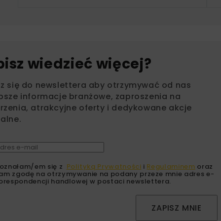
bisz wiedzieć więcej?
sz się do newslettera aby otrzymywać od nas
psze informacje branżowe, zaproszenia na
zenia, atrakcyjne oferty i dedykowane akcje
alne.
oznałam/em się z
Polityką Prywatności
i
Regulaminem
oraz
am zgodę na otrzymywanie na podany przeze mnie adres e-
orespondencji handlowej w postaci newslettera.
ZAPISZ MNIE