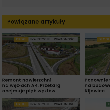
Powiązane artykuły
DROGI
INWESTYCJE
WIADOMOŚCI
DROGI
Remont nawierzchni
Ponownie 
na węzłach A4. Przetarg
na budowę
obejmuje pięć węzłów
Kijowiec
DROGI
INWESTYCJE
WIADOMOŚCI