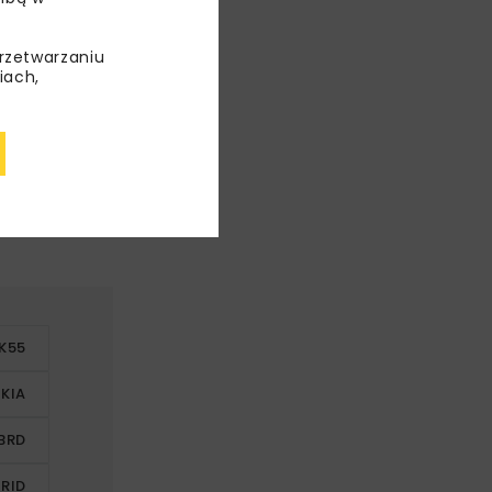
przetwarzaniu
ego wraz
iach,
świetlone
ku DK55
K55
KIA
BRD
ZRID