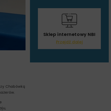
Sklep internetowy NBI
Przejdź dalej
ędzy Chabówką
sażerów.
e
aju,