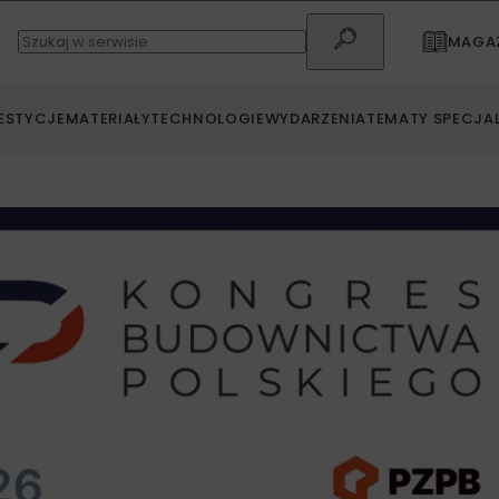
MAGAZ
ESTYCJE
MATERIAŁY
TECHNOLOGIE
WYDARZENIA
TEMATY SPECJA