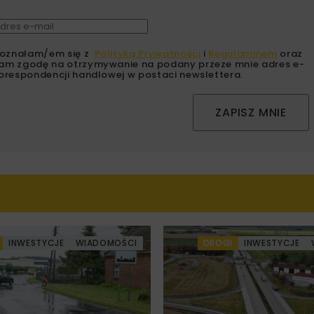
oznałam/em się z
Polityką Prywatności
i
Regulaminem
oraz
am zgodę na otrzymywanie na podany przeze mnie adres e-
orespondencji handlowej w postaci newslettera.
ZAPISZ MNIE
INWESTYCJE
WIADOMOŚCI
DROGI
INWESTYCJE