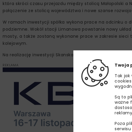
która skróci czasu przejazdu między stolicą Małopolski 
połączenie ze stolicą województwa i nowe szanse rozwojo
W ramach inwestycji spółka wykona prace na odcinku o dłu
podziemne. Wokół stacji Limanowa powstanie nowy układ k
mosty, a także zostaną wykonane prace w zakresie sieci 
kolejowym.
Na realizację inwestycji Skanska ma 24 miesiące.
Twoja 
REKLAMA
Tak jak
cookies
wygodn
Są to p
ważne f
dostoso
reklamy
Poza pl
serwisu