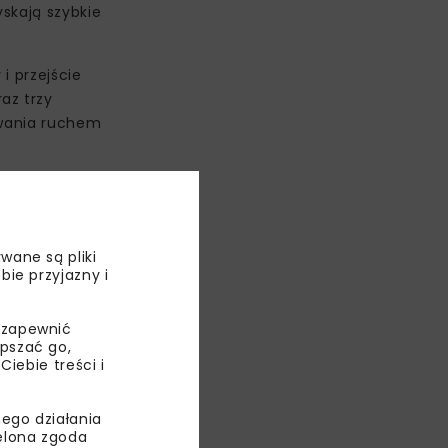
skają szybkie
i przejście
az trzy
owania ruchem
wane są pliki
bie przyjazny i
 zapewnić
epszać go,
ebie treści i
ego działania
ielona zgoda