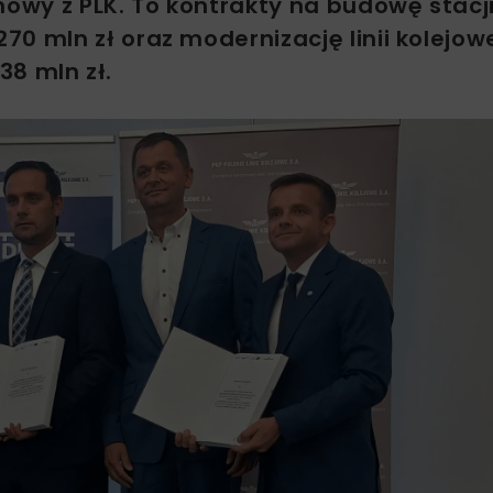
wy z PLK. To kontrakty na budowę stacj
0 mln zł oraz modernizację linii kolejowe
38 mln zł.