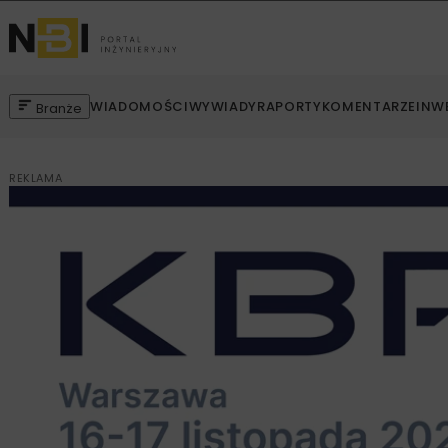
WIADOMOŚCI
WYWIADY
RAPORTY
KOMENTARZE
INW
Branże
REKLAMA