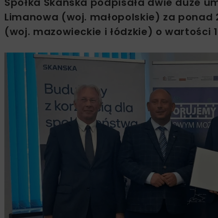
Spółka Skanska podpisała dwie duże umo
Limanowa (woj. małopolskie) za ponad 27
(woj. mazowieckie i łódzkie) o wartości 1