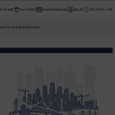
ZALOGUJ SIĘ
YN NBI
AUTORZY
KALENDARIUM
SKLEP
LNE
FOTOGALERIE
FILMY