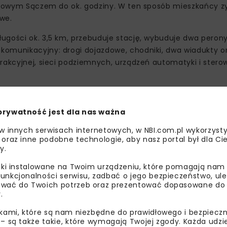
a Nowym Sączem do ok. godziny. W ten sposób mieszkańcy zy
we.
gości ok. 3,5 km, przebuduje stację, wybuduje dwa perony 
omunikacyjny: drogi dojazdowe, chodniki, dwa wiadukty or
trakcyjnej, sieci podziemnych, urządzeń automatyki i ster
prywatność jest dla nas ważna
 w innych serwisach internetowych, w NBI.com.pl wykorzysty
 oraz inne podobne technologie, aby nasz portal był dla Cie
y.
liki instalowane na Twoim urządzeniu, które pomagają nam
unkcjonalności serwisu, zadbać o jego bezpieczeństwo, ul
wać do Twoich potrzeb oraz prezentować dopasowane do Ci
.
ikami, które są nam niezbędne do prawidłowego i bezpieczn
 – są także takie, które wymagają Twojej zgody. Każda udz