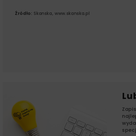
Źródło:
Skanska, www.skanska.pl
Lu
Zapi
najle
wydar
specj