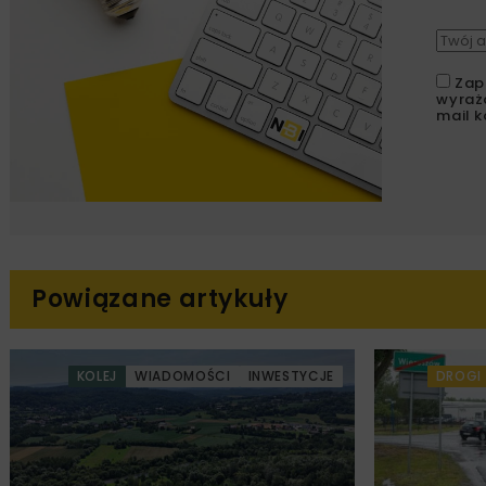
Zap
wyraż
mail k
Powiązane artykuły
KOLEJ
WIADOMOŚCI
INWESTYCJE
DROGI