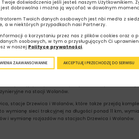
 Twoje doświadczenia jeśli jesteś naszym Użytkownikiem. Zg
 jest dobrowolna i można ją wycofać w dowolnym momenc
tratorem Twoich danych osobowych jest nbi med!a z siedz
e, a w niektórych przypadkach nasi Partnerzy.
 – Radzice. Celem inwestycji jest polepszenie paramentów
informacji o korzystaniu przez nas z plików cookies oraz o 
dkości poruszających się po niej pociągów. Ma to być maksy
danych osobowych, w tym o przysługujących Ci uprawnien
owarowych.
esz w naszej
Polityce prywatności
.
raz tzw. opcji (33 mln zł), której uruchomienie jest zależne
WIENIA ZAAWANSOWANNE
AKCEPTUJĘ I PRZECHODZĘ DO SERWISU
e zakresu torowego, peronowego, energetyki i obiektów inży
nżową i kompleksową rewitalizację toru nr 2 na odcinku 
mi inżynieryjnymi, peronami, przejazdami, wymianą trakcji
żynieryjne na stacji Wolanów.
wica, stacje Drzewica i Wolanów, które także przejdą komp
to wymianę sieci trakcyjnej na długości ponad 11 km, wymi
ów i wymianę rozjazdów na stacjach Drzewica i Wolanów.