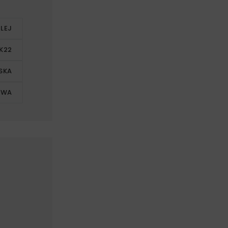
LEJ
K22
SKA
OWA