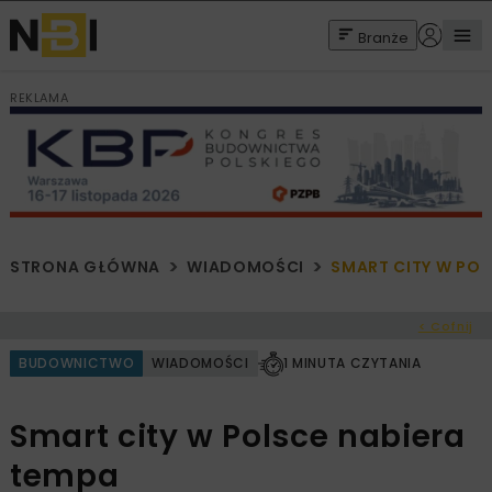
Branże
REKLAMA
STRONA GŁÓWNA
WIADOMOŚCI
SMART CITY W POL
< Cofnij
BUDOWNICTWO
WIADOMOŚCI
1 MINUTA CZYTANIA
Smart city w Polsce nabiera
tempa