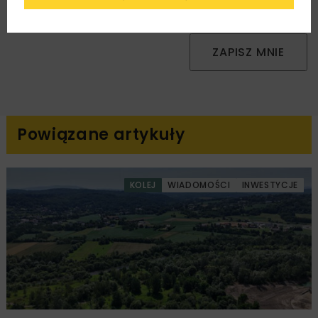
podany przeze mnie adres e-mail korespondencji
handlowej w postaci newslettera.
ZAPISZ MNIE
Powiązane artykuły
KOLEJ
WIADOMOŚCI
INWESTYCJE