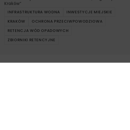
Kraków”
INFRASTRUKTURA WODNA
INWESTYCJE MIEJSKIE
KRAKÓW
OCHRONA PRZECIWPOWODZIOWA
RETENCJA WÓD OPADOWYCH
ZBIORNIKI RETENCYJNE
Powiązane artykuły
KOLEJ
WIADOMOŚCI
INWESTYCJE