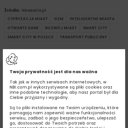
Źródło:
Newseria.pl
CYFRYZACJA MIAST
GZM
INTELIGENTNE MIASTA
OTWARTE DANE
ROZWÓJ MIAST
SMART CITY
SMART CITY W POLSCE
TRANSPORT PUBLICZNY
Twoja prywatność jest dla nas ważna
Tak jak w innych serwisach internetowych, w
NBI.com.pl wykorzystywane są pliki cookies oraz
inne podobne technologie, aby nasz portal był dla
Ciebie przyjazny i wygodny.
Są to pliki instalowane na Twoim urządzeniu, które
pomagają nam zapewnić ważne funkcjonalności
serwisu, zadbać o jego bezpieczeństwo, ulepszać
go, dostosować do Twoich potrzeb oraz