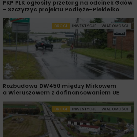
PKP PLK ogłosiły przetarg na odcinek Gdów
– Szczyrzyc projektu Podłęże–Piekiełko
DROGI
INWESTYCJE
WIADOMOŚCI
Rozbudowa DW450 między Mirkowem
a Wieruszowem z dofinansowaniem UE
DROGI
INWESTYCJE
WIADOMOŚCI