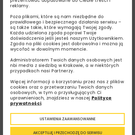
prezentować dopasowane do Ciebie treści i
reklamy.
Poza plikami, które są nam niezbędne do
prawidłowego i bezpiecznego działania serwisu –
są także takie, które wymagają Twojej zgody.
Każda udzielona zgoda poprawi Twoje
doświadczenia jeśli jesteś naszym Użytkownikiem.
Zgoda na pliki cookies jest dobrowolna i można ją
wycofać w dowolnym momencie.
Administratorem Twoich danych osobowych jest
Lubisz wiedzieć więcej?
nbi med!a z siedzibą w Krakowie, a w niektórych
przypadkach nasi Partnerzy.
Zapisz się do newslettera aby otrzymywać od
Więcej informacji o korzystaniu przez nas z plików
nas najlepsze informacje branżowe,
cookies oraz o przetwarzaniu Twoich danych
zaproszenia na wydarzenia, atrakcyjne oferty i
osobowych, w tym o przysługujących Ci
uprawnieniach, znajdziesz w naszej
Polityce
dedykowane akcje specjalne.
prywatności
.
USTAWIENIA ZAAWANSOWANNE
Zapoznałam/em się z
Polityką Prywatności
i
Regulaminem
oraz wyrażam zgodę na otrzymywanie na
AKCEPTUJĘ I PRZECHODZĘ DO SERWISU