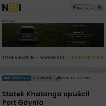
Branże
REKLAMA
STRONA GŁÓWNA
WIADOMOŚCI
STATEK KHATANGA
< Cofnij
BUDOWNICTWO
WIADOMOŚCI
1 MINUTA CZYTANIA
Statek Khatanga opuścił
Port Gdynia