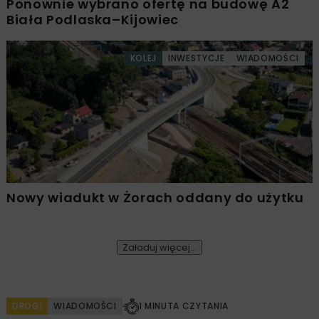
Ponownie wybrano ofertę na budowę A2
Biała Podlaska–Kijowiec
KOLEJ
INWESTYCJE
WIADOMOŚCI
Nowy wiadukt w Żorach oddany do użytku
Załaduj więcej...
DROGI
WIADOMOŚCI
1 MINUTA CZYTANIA