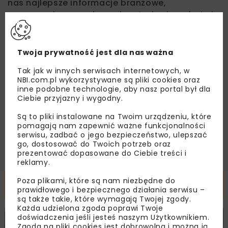
nas najlepsze informacje branżowe,
zaproszenia na wydarzenia, atrakcyjne oferty i
dedykowane akcje specjalne.
Twoja prywatność jest dla nas ważna
Tak jak w innych serwisach internetowych, w
Zapoznałam/em się z
Polityką Prywatności
i
NBI.com.pl wykorzystywane są pliki cookies oraz
Regulaminem
oraz wyrażam zgodę na otrzymywanie na
inne podobne technologie, aby nasz portal był dla
podany przeze mnie adres e-mail korespondencji
Ciebie przyjazny i wygodny.
handlowej w postaci newslettera.
Są to pliki instalowane na Twoim urządzeniu, które
ZAPISZ MNIE
pomagają nam zapewnić ważne funkcjonalności
serwisu, zadbać o jego bezpieczeństwo, ulepszać
go, dostosować do Twoich potrzeb oraz
prezentować dopasowane do Ciebie treści i
reklamy.
Poza plikami, które są nam niezbędne do
Powiązane artykuły
prawidłowego i bezpiecznego działania serwisu –
są także takie, które wymagają Twojej zgody.
Każda udzielona zgoda poprawi Twoje
doświadczenia jeśli jesteś naszym Użytkownikiem.
DROGI
INWESTYCJE
WIADOMOŚCI
Zgoda na pliki cookies jest dobrowolna i można ją