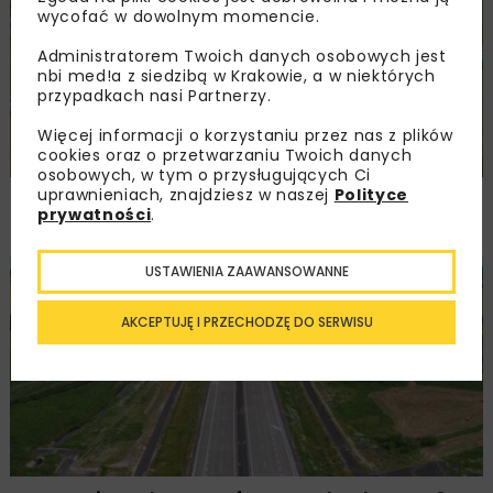
wycofać w dowolnym momencie.
Administratorem Twoich danych osobowych jest
nbi med!a z siedzibą w Krakowie, a w niektórych
przypadkach nasi Partnerzy.
Więcej informacji o korzystaniu przez nas z plików
cookies oraz o przetwarzaniu Twoich danych
osobowych, w tym o przysługujących Ci
uprawnieniach, znajdziesz w naszej
Polityce
Remont nawierzchni na węzłach A4.
prywatności
.
Przetarg obejmuje pięć węzłów
USTAWIENIA ZAAWANSOWANNE
DROGI
INWESTYCJE
WIADOMOŚCI
AKCEPTUJĘ I PRZECHODZĘ DO SERWISU