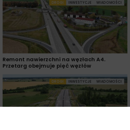
DROGI
INWESTYCJE
WIADOMOŚCI
Remont nawierzchni na węzłach A4.
Przetarg obejmuje pięć węzłów
DROGI
INWESTYCJE
WIADOMOŚCI