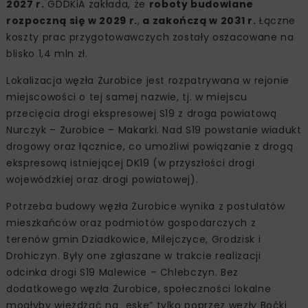
2027 r.
GDDKiA zakłada, że
roboty budowlane
rozpoczną się w 2029 r.
,
a zakończą w 2031 r.
Łączne
koszty prac przygotowawczych zostały oszacowane na
blisko 1,4 mln zł.
Lokalizacja węzła Żurobice jest rozpatrywana w rejonie
miejscowości o tej samej nazwie, tj. w miejscu
przecięcia drogi ekspresowej S19 z droga powiatową
Nurczyk – Żurobice – Makarki. Nad S19 powstanie wiadukt
drogowy oraz łącznice, co umożliwi powiązanie z drogą
ekspresową istniejącej DK19 (w przyszłości drogi
wojewódzkiej oraz drogi powiatowej).
Potrzeba budowy węzła Żurobice wynika z postulatów
mieszkańców oraz podmiotów gospodarczych z
terenów gmin Dziadkowice, Milejczyce, Grodzisk i
Drohiczyn. Były one zgłaszane w trakcie realizacji
odcinka drogi S19 Malewice – Chlebczyn. Bez
dodatkowego węzła Żurobice, społeczności lokalne
mogłyby wjeżdżać na „eskę” tylko poprzez węzły Boćki