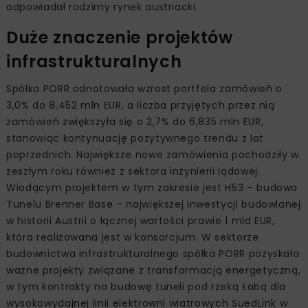
odpowiadał rodzimy rynek austriacki.
Duże znaczenie projektów
infrastrukturalnych
Spółka PORR odnotowała wzrost portfela zamówień o
3,0% do 8,452 mln EUR, a liczba przyjętych przez nią
zamówień zwiększyła się o 2,7% do 6,835 mln EUR,
stanowiąc kontynuację pozytywnego trendu z lat
poprzednich. Największe nowe zamówienia pochodziły w
zeszłym roku również z sektora inżynierii lądowej.
Wiodącym projektem w tym zakresie jest H53 – budowa
Tunelu Brenner Base – największej inwestycji budowlanej
w historii Austrii o łącznej wartości prawie 1 mld EUR,
która realizowana jest w konsorcjum. W sektorze
budownictwa infrastrukturalnego spółka PORR pozyskała
ważne projekty związane z transformacją energetyczną,
w tym kontrakty na budowę tuneli pod rzeką Łabą dla
wysokowydajnej linii elektrowni wiatrowych SuedLink w