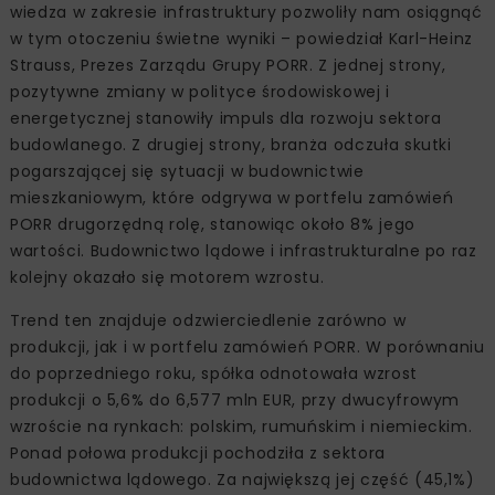
wiedza w zakresie infrastruktury pozwoliły nam osiągnąć
w tym otoczeniu świetne wyniki – powiedział Karl-Heinz
Strauss, Prezes Zarządu Grupy PORR. Z jednej strony,
pozytywne zmiany w polityce środowiskowej i
energetycznej stanowiły impuls dla rozwoju sektora
budowlanego. Z drugiej strony, branża odczuła skutki
pogarszającej się sytuacji w budownictwie
mieszkaniowym, które odgrywa w portfelu zamówień
PORR drugorzędną rolę, stanowiąc około 8% jego
wartości. Budownictwo lądowe i infrastrukturalne po raz
kolejny okazało się motorem wzrostu.
Trend ten znajduje odzwierciedlenie zarówno w
produkcji, jak i w portfelu zamówień PORR. W porównaniu
do poprzedniego roku, spółka odnotowała wzrost
produkcji o 5,6% do 6,577 mln EUR, przy dwucyfrowym
wzroście na rynkach: polskim, rumuńskim i niemieckim.
Ponad połowa produkcji pochodziła z sektora
budownictwa lądowego. Za największą jej część (45,1%)