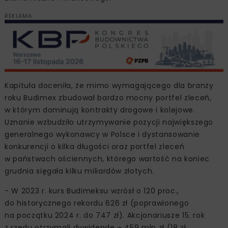
REKLAMA
Kapituła doceniła, że mimo wymagającego dla branży
roku Budimex zbudował bardzo mocny ‎portfel zleceń,
w którym dominują kontrakty drogowe i ‎kolejowe.
Uznanie wzbudziło utrzymywanie pozycji ‎największego
generalnego wykonawcy w Polsce i dystansowanie
‎konkurencji o kilka długości oraz portfel zleceń
w państwach ościennych, którego wartość na koniec
grudnia sięgała kilku miliardów złotych.
- W 2023 r. kurs Budimeksu wzrósł o 120 proc.,
do historycznego rekordu 626 zł (poprawionego
na początku ‎‎2024 r. do 747 zł). Akcjonariusze 15. rok
z rzędu otrzymali dywidendę – 459 mln zł (18 zł