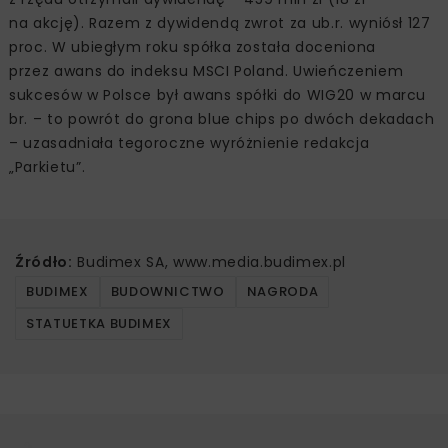
na akcję). Razem z dywidendą zwrot za ub.r. wyniósł 127
proc. W ubiegłym roku spółka została doceniona
przez awans do ‎indeksu MSCI Poland. Uwieńczeniem
sukcesów w Polsce był awans spółki do WIG20 w marcu
br. – to ‎powrót do grona blue chips po dwóch dekadach
– uzasadniała tegoroczne wyróżnienie redakcja
„Parkietu”.
Źródło:
Budimex SA, www.media.budimex.pl
BUDIMEX
BUDOWNICTWO
NAGRODA
STATUETKA BUDIMEX