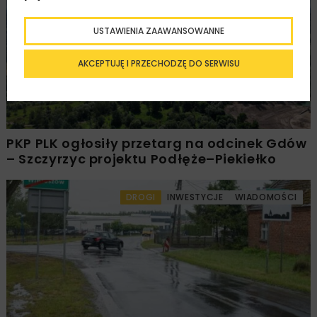
KOLEJ
WIADOMOŚCI
INWESTYCJE
USTAWIENIA ZAAWANSOWANNE
AKCEPTUJĘ I PRZECHODZĘ DO SERWISU
PKP PLK ogłosiły przetarg na odcinek Gdów
– Szczyrzyc projektu Podłęże–Piekiełko
DROGI
INWESTYCJE
WIADOMOŚCI