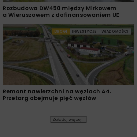
Rozbudowa DW450 między Mirkowem
a Wieruszowem z dofinansowaniem UE
DROGI
INWESTYCJE
WIADOMOŚCI
Remont nawierzchni na węzłach A4.
Przetarg obejmuje pięć węzłów
Załaduj więcej...