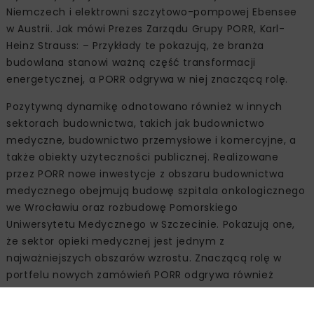
Niemczech i elektrowni szczytowo-pompowej Ebensee
w Austrii. Jak mówi Prezes Zarządu Grupy PORR, Karl-
Heinz Strauss: – Przykłady te pokazują, że branża
budowlana stanowi ważną część transformacji
energetycznej, a PORR odgrywa w niej znaczącą rolę.
Pozytywną dynamikę odnotowano również w innych
sektorach budownictwa, takich jak budownictwo
medyczne, budownictwo przemysłowe i komercyjne, a
także obiekty użyteczności publicznej. Realizowane
przez PORR nowe inwestycje z obszaru budownictwa
medycznego obejmują budowę szpitala onkologicznego
we Wrocławiu oraz rozbudowę Pomorskiego
Uniwersytetu Medycznego w Szczecinie. Pokazują one,
że sektor opieki medycznej jest jednym z
najważniejszych obszarów wzrostu. Znaczącą rolę w
portfelu nowych zamówień PORR odgrywa również
budownictwo przemysłowe, w tym uzyskany przez
spółkę kontrakt na rozbudowę lotniska w Wiedniu.