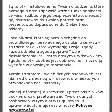
Zapisz się do newslettera aby otrzymywać od
nas najlepsze informacje branżowe,
Są to pliki instalowane na Twoim urządzeniu, które
pomagają nam zapewnić ważne funkcjonalności
zaproszenia na wydarzenia, atrakcyjne oferty i
serwisu, zadbać o jego bezpieczeństwo, ulepszać
dedykowane akcje specjalne.
go, dostosować do Twoich potrzeb oraz
prezentować dopasowane do Ciebie treści i
reklamy.
Poza plikami, które są nam niezbędne do
Zapoznałam/em się z
Polityką Prywatności
i
prawidłowego i bezpiecznego działania serwisu –
Regulaminem
oraz wyrażam zgodę na otrzymywanie na
są także takie, które wymagają Twojej zgody.
podany przeze mnie adres e-mail korespondencji
Każda udzielona zgoda poprawi Twoje
handlowej w postaci newslettera.
doświadczenia jeśli jesteś naszym Użytkownikiem.
Zgoda na pliki cookies jest dobrowolna i można ją
wycofać w dowolnym momencie.
ZAPISZ MNIE
Administratorem Twoich danych osobowych jest
nbi med!a z siedzibą w Krakowie, a w niektórych
przypadkach nasi Partnerzy.
Więcej informacji o korzystaniu przez nas z plików
Powiązane artykuły
cookies oraz o przetwarzaniu Twoich danych
osobowych, w tym o przysługujących Ci
uprawnieniach, znajdziesz w naszej
Polityce
prywatności
.