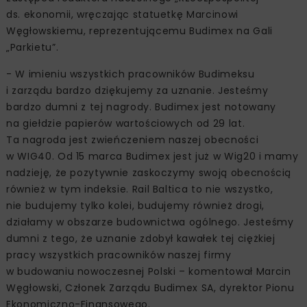
ds. ekonomii, wręczając statuetkę Marcinowi
Węgłowskiemu, reprezentującemu Budimex na Gali
„Parkietu”.
- W imieniu wszystkich pracowników Budimeksu
i zarządu bardzo dziękujemy za uznanie. Jesteśmy
bardzo dumni z tej nagrody. Budimex jest notowany
na giełdzie papierów wartościowych od 29 lat.
Ta nagroda jest zwieńczeniem naszej obecności
w WIG40. Od 15 marca Budimex jest już w Wig20 i mamy
nadzieję, że pozytywnie zaskoczymy swoją obecnością
również w tym indeksie. Rail Baltica to nie wszystko,
nie budujemy tylko kolei, budujemy również drogi,
działamy w obszarze budownictwa ogólnego. Jesteśmy
dumni z tego, że uznanie zdobył kawałek tej ciężkiej
pracy wszystkich pracowników naszej firmy
w budowaniu nowoczesnej Polski – komentował Marcin
Węgłowski, Członek Zarządu Budimex SA, dyrektor Pionu
Ekonomiczno-Finansowego.