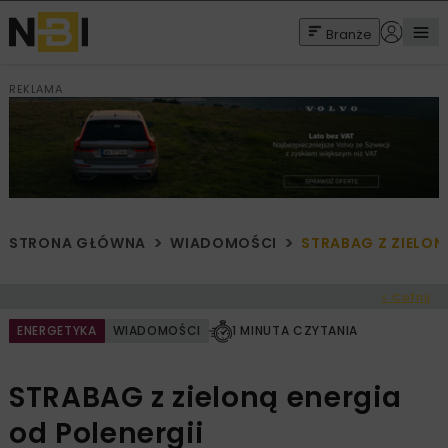
Branże
REKLAMA
STRONA GŁÓWNA
WIADOMOŚCI
STRABAG Z ZIELON
< Cofnij
ENERGETYKA
WIADOMOŚCI
1 MINUTA CZYTANIA
STRABAG z zieloną energia
od Polenergii