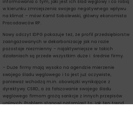
informowania o tym, jaki jest ich ślad węglowy i co robią
w kierunku zmniejszenia swojego negatywnego wpływu
na klimat – mówi Kamil Sobolewski, główny ekonomista
Pracodawców RP.
Nowy odczyt IDPG pokazuje też, że profil przedsiębiorstw
zaangażowanych w dekarbonizację jak na razie
pozostaje niezmienny – najaktywniejsze w takich
działaniach są przede wszystkim duże i średnie firmy.
– Duże firmy mają wysoko na agendzie mierzenie
swojego śladu węglowego i to jest już oczywiste,
ponieważ wchodzą m.in. obowiązki wynikające z
dyrektywy CSRD, a za fałszowanie swojego śladu
węglowego firmom grożą sankcje z innych przepisów
unijnych. Problem stanowi natomiast to, jak ten trend
trafia pod strzechy firm mniejszych i średnich – mówi
Michał Hetmański.
W przeciwieństwie do poprzedniego odczytu IDPG