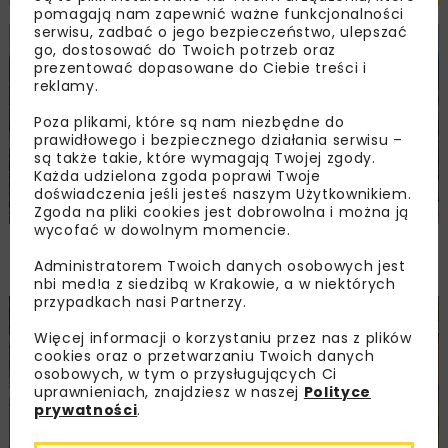
pomagają nam zapewnić ważne funkcjonalności
serwisu, zadbać o jego bezpieczeństwo, ulepszać
go, dostosować do Twoich potrzeb oraz
KOLEJ
WIADOMOŚCI
INWESTYCJE
prezentować dopasowane do Ciebie treści i
reklamy.
Poza plikami, które są nam niezbędne do
prawidłowego i bezpiecznego działania serwisu –
są także takie, które wymagają Twojej zgody.
Każda udzielona zgoda poprawi Twoje
doświadczenia jeśli jesteś naszym Użytkownikiem.
Zgoda na pliki cookies jest dobrowolna i można ją
wycofać w dowolnym momencie.
PKP PLK ogłosiły przetarg na odcinek Gdów
– Szczyrzyc projektu Podłęże–Piekiełko
Administratorem Twoich danych osobowych jest
nbi med!a z siedzibą w Krakowie, a w niektórych
przypadkach nasi Partnerzy.
DROGI
INWESTYCJE
WIADOMOŚCI
Więcej informacji o korzystaniu przez nas z plików
cookies oraz o przetwarzaniu Twoich danych
osobowych, w tym o przysługujących Ci
uprawnieniach, znajdziesz w naszej
Polityce
prywatności
.