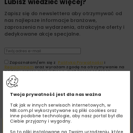
Lubisz wiedzieć więcej?
Zapisz się do newslettera aby otrzymywać od
nas najlepsze informacje branżowe,
zaproszenia na wydarzenia, atrakcyjne oferty i
dedykowane akcje specjalne.
Zapoznałam/em się z
Polityką Prywatności
i
Regulaminem
oraz wyrażam zgodę na otrzymywanie na
podany przeze mnie adres e-mail korespondencji
handlowej w postaci newslettera.
ZAPISZ MNIE
Twoja prywatność jest dla nas ważna
Tak jak w innych serwisach internetowych, w
NBI.com.pl wykorzystywane są pliki cookies oraz
inne podobne technologie, aby nasz portal był dla
Ciebie przyjazny i wygodny.
Powiązane artykuły
Są to pliki instalowane na Twoim urządzeniu, które