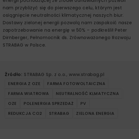
energii pochodzącej ze źródeł odnawialnych pozwoli
nam przybliżyć się do pierwszego celu, którym jest
osiągnięcie neutralności klimatycznej naszych biur.
Dostawy zielonej energii pozwolą nam zaspokoić nasze
zapotrzebowanie na energię w 50% – podkreślił Peter
Dirnberger, Pełnomocnik ds. Zrównoważonego Rozwoju
STRABAG w Polsce.
Źródło:
STRABAG Sp. z o.o., www.strabag.pl
ENERGIA Z OZE
FARMA FOTOWOLTAICZNA
FARMA WIATROWA
NEUTRALNOŚĆ KLMATYCZNA
OZE
POLENERGIA SPRZEDAŻ
PV
REDUKCJA CO2
STRABAG
ZIELONA ENERGIA