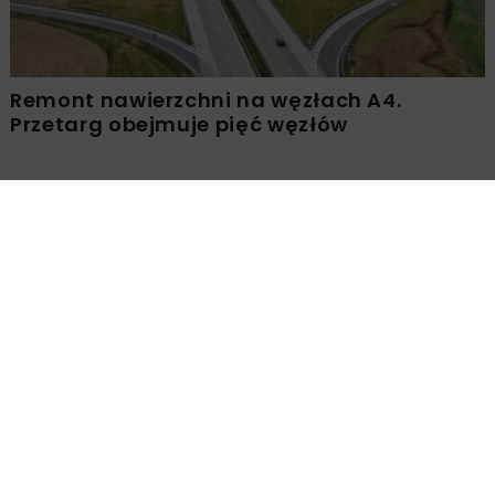
Remont nawierzchni na węzłach A4.
Przetarg obejmuje pięć węzłów
Załaduj więcej...
ENERGETYKA
WIADOMOŚCI
6,8 mln euro z KE na
Nordycko-Bałtycki Korytarz
Wodorowy