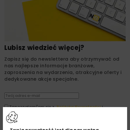
Lubisz wiedzieć więcej?
Zapisz się do newslettera aby otrzymywać od
nas najlepsze informacje branżowe,
zaproszenia na wydarzenia, atrakcyjne oferty i
dedykowane akcje specjalne.
Zapoznałam/em się z
Polityką Prywatności
i
Regulaminem
oraz wyrażam zgodę na otrzymywanie na
podany przeze mnie adres e-mail korespondencji
handlowej w postaci newslettera.