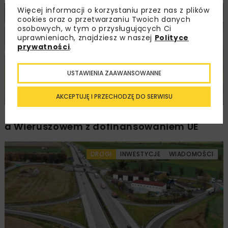
Więcej informacji o korzystaniu przez nas z plików
DROGI
INWESTYCJE
WIADOMOŚCI
cookies oraz o przetwarzaniu Twoich danych
osobowych, w tym o przysługujących Ci
uprawnieniach, znajdziesz w naszej
Polityce
prywatności
.
USTAWIENIA ZAAWANSOWANNE
AKCEPTUJĘ I PRZECHODZĘ DO SERWISU
Rozbudowa DW450 między Mirkowem
a Wieruszowem z dofinansowaniem UE
DROGI
INWESTYCJE
WIADOMOŚCI