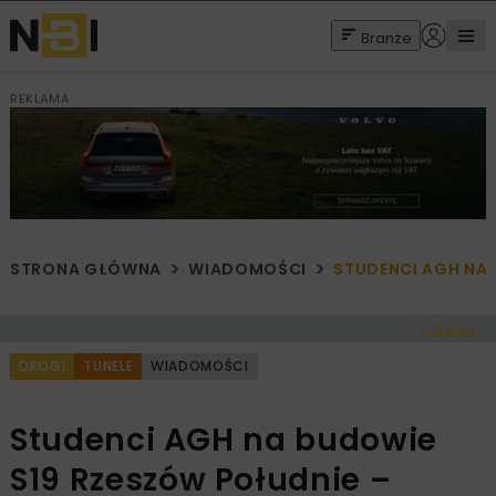
Branże
REKLAMA
STRONA GŁÓWNA
WIADOMOŚCI
STUDENCI AGH NA 
< Cofnij
DROGI
TUNELE
WIADOMOŚCI
Studenci AGH na budowie
S19 Rzeszów Południe –