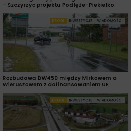
– Szczyrzyc projektu Podłęże–Piekiełko
DROGI
INWESTYCJE
WIADOMOŚCI
Rozbudowa DW450 między Mirkowem a
Wieruszowem z dofinansowaniem UE
DROGI
INWESTYCJE
WIADOMOŚCI