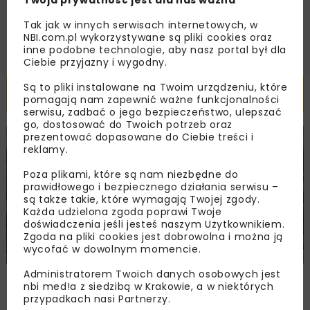
Twoja prywatność jest dla nas ważna
ZAPISZ MNIE
Tak jak w innych serwisach internetowych, w
NBI.com.pl wykorzystywane są pliki cookies oraz
inne podobne technologie, aby nasz portal był dla
Ciebie przyjazny i wygodny.
Są to pliki instalowane na Twoim urządzeniu, które
Powiązane artykuły
pomagają nam zapewnić ważne funkcjonalności
serwisu, zadbać o jego bezpieczeństwo, ulepszać
go, dostosować do Twoich potrzeb oraz
prezentować dopasowane do Ciebie treści i
KOLEJ
WIADOMOŚCI
INWESTYCJE
reklamy.
Poza plikami, które są nam niezbędne do
prawidłowego i bezpiecznego działania serwisu –
są także takie, które wymagają Twojej zgody.
Każda udzielona zgoda poprawi Twoje
doświadczenia jeśli jesteś naszym Użytkownikiem.
Zgoda na pliki cookies jest dobrowolna i można ją
wycofać w dowolnym momencie.
Administratorem Twoich danych osobowych jest
PKP PLK ogłosiły przetarg na odcinek Gdów
nbi med!a z siedzibą w Krakowie, a w niektórych
– Szczyrzyc projektu Podłęże–Piekiełko
przypadkach nasi Partnerzy.