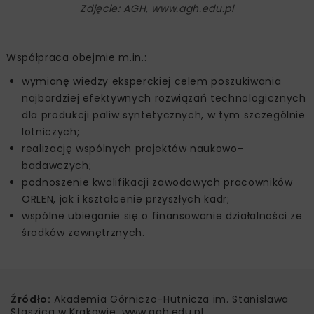
Zdjęcie: AGH, www.agh.edu.pl
Współpraca obejmie m.in.:
wymianę wiedzy eksperckiej celem poszukiwania
najbardziej efektywnych rozwiązań technologicznych
dla produkcji paliw syntetycznych, w tym szczególnie
lotniczych;
realizację wspólnych projektów naukowo-
badawczych;
podnoszenie kwalifikacji zawodowych pracowników
ORLEN, jak i kształcenie przyszłych kadr;
wspólne ubieganie się o finansowanie działalności ze
środków zewnętrznych.
Źródło:
Akademia Górniczo-Hutnicza im. Stanisława
Staszica w Krakowie, www.agh.edu.pl