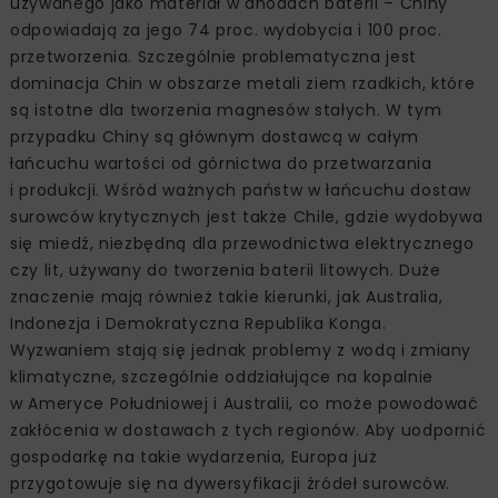
używanego jako materiał w anodach baterii – Chiny
odpowiadają za jego 74 proc. wydobycia i 100 proc.
przetworzenia. Szczególnie problematyczna jest
dominacja Chin w obszarze metali ziem rzadkich, które
są istotne dla tworzenia magnesów stałych. W tym
przypadku Chiny są głównym dostawcą w całym
łańcuchu wartości od górnictwa do przetwarzania
i produkcji. Wśród ważnych państw w łańcuchu dostaw
surowców krytycznych jest także Chile, gdzie wydobywa
się miedź, niezbędną dla przewodnictwa elektrycznego
czy lit, używany do tworzenia baterii litowych. Duże
znaczenie mają również takie kierunki, jak Australia,
Indonezja i Demokratyczna Republika Konga.
Wyzwaniem stają się jednak problemy z wodą i zmiany
klimatyczne, szczególnie oddziałujące na kopalnie
w Ameryce Południowej i Australii, co może powodować
zakłócenia w dostawach z tych regionów. Aby uodpornić
gospodarkę na takie wydarzenia, Europa już
przygotowuje się na dywersyfikacji źródeł surowców.