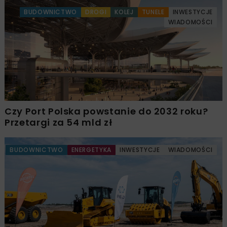
BUDOWNICTWO
DROGI
KOLEJ
TUNELE
INWESTYCJE
WIADOMOŚCI
Czy Port Polska powstanie do 2032 roku?
Przetargi za 54 mld zł
BUDOWNICTWO
ENERGETYKA
INWESTYCJE
WIADOMOŚCI