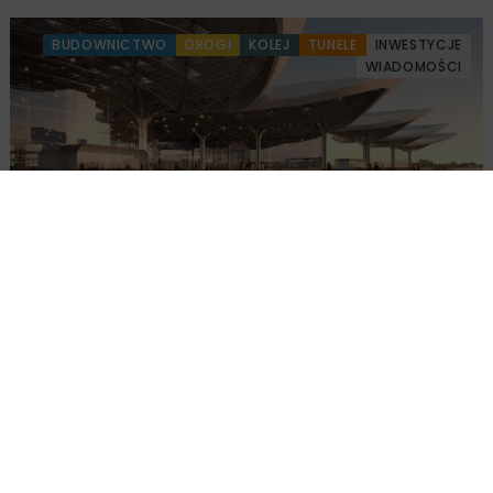
BUDOWNICTWO
DROGI
KOLEJ
TUNELE
INWESTYCJE
WIADOMOŚCI
Czy Port Polska powstanie do 2032 roku?
Przetargi za 54 mld zł
BUDOWNICTWO
ENERGETYKA
INWESTYCJE
WIADOMOŚCI