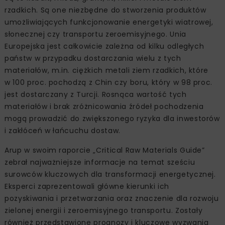
rzadkich. Są one niezbędne do stworzenia produktów
umożliwiających funkcjonowanie energetyki wiatrowej,
słonecznej czy transportu zeroemisyjnego. Unia
Europejska jest całkowicie zależna od kilku odległych
państw w przypadku dostarczania wielu z tych
materiałów, m.in. ciężkich metali ziem rzadkich, które
w 100 proc. pochodzą z Chin czy boru, który w 98 proc.
jest dostarczany z Turcji. Rosnąca wartość tych
materiałów i brak zróżnicowania źródeł pochodzenia
mogą prowadzić do zwiększonego ryzyka dla inwestorów
i zakłóceń w łańcuchu dostaw.
Arup w swoim raporcie „Critical Raw Materials Guide”
zebrał najważniejsze informacje na temat sześciu
surowców kluczowych dla transformacji energetycznej.
Eksperci zaprezentowali główne kierunki ich
pozyskiwania i przetwarzania oraz znaczenie dla rozwoju
zielonej energii i zeroemisyjnego transportu. Zostały
również przedstawione prognozy i kluczowe wyzwania