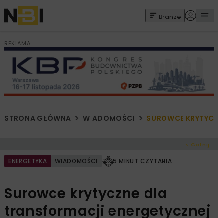
Branże
REKLAMA
STRONA GŁÓWNA
WIADOMOŚCI
SUROWCE KRYTYCZ
< Cofnij
ENERGETYKA
WIADOMOŚCI
5 MINUT CZYTANIA
Surowce krytyczne dla
transformacji energetycznej