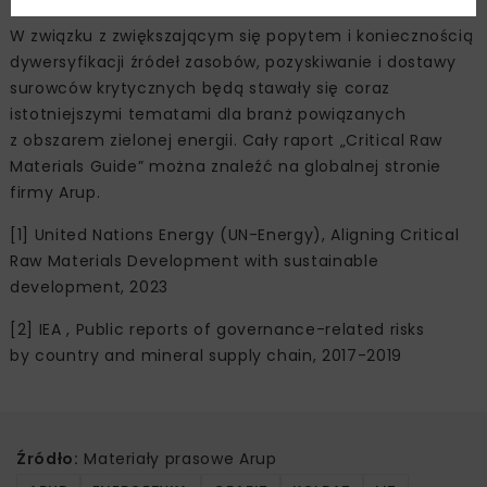
W związku z zwiększającym się popytem i koniecznością
dywersyfikacji źródeł zasobów, pozyskiwanie i dostawy
surowców krytycznych będą stawały się coraz
istotniejszymi tematami dla branż powiązanych
z obszarem zielonej energii. Cały raport „Critical Raw
Materials Guide” można znaleźć na globalnej stronie
firmy Arup.
[1] United Nations Energy (UN-Energy), Aligning Critical
Raw Materials Development with sustainable
development, 2023
[2] IEA , Public reports of governance-related risks
by country and mineral supply chain, 2017-2019
Źródło:
Materiały prasowe Arup