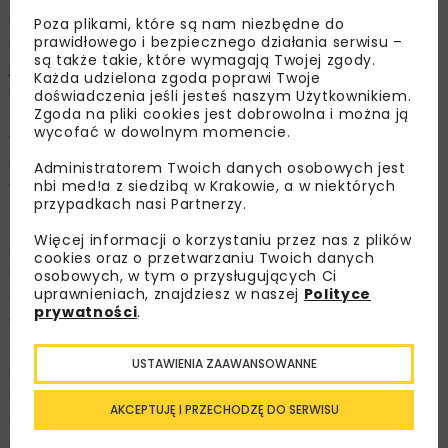
i niedobór wody. Obecnie wydobycie metali ma także
Poza plikami, które są nam niezbędne do
prawidłowego i bezpiecznego działania serwisu –
negatywne konsekwencje społeczne na całym świecie,
są także takie, które wymagają Twojej zgody.
jak praca dzieci, korupcja, zmuszanie do pracy, rozwój
Każda udzielona zgoda poprawi Twoje
niepaństwowych grup zbrojnych czy łamanie praw
doświadczenia jeśli jesteś naszym Użytkownikiem.
Zgoda na pliki cookies jest dobrowolna i można ją
człowieka. Według raportu International Energy Agency
wycofać w dowolnym momencie.
w latach 2017-2019 z największą liczbą społecznych
nadużyć wiązało się wydobycie kobaltu
Administratorem Twoich danych osobowych jest
nbi med!a z siedzibą w Krakowie, a w niektórych
w Demokratycznej Republice Konga[2].
przypadkach nasi Partnerzy.
- Na zrównoważony rozwój w obszarze wydobycia
Więcej informacji o korzystaniu przez nas z plików
i przetwarzania surowców może wpłynąć Taksonomia
cookies oraz o przetwarzaniu Twoich danych
Unii Europejskiej. Górnictwo nie jest obecnie
osobowych, w tym o przysługujących Ci
uprawnieniach, znajdziesz w naszej
Polityce
uwzględnione jako kwalifikująca się działalność
prywatności
.
w Taksonomii UE, ale pozyskiwanie krytycznych
surowców może być pośrednio powiązane
USTAWIENIA ZAAWANSOWANNE
przez uwzględnianie tych działań w łańcuchu dostaw.
Komisja Europejska potwierdziła, że pracuje
AKCEPTUJĘ I PRZECHODZĘ DO SERWISU
nad włączeniem również tego obszaru do Taksonomii –
mówi
Rafał Janus
, Energy Leader w Arup.