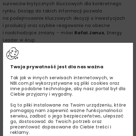
surowców krytycznych kluczowych dla konkretnego
rynku. Dostęp do takich informacji pozwala
na podejmowanie kluczowych decyzji o inwestycjach
i produkcji oraz szybkie reagowanie na obecne
i nadchodzące zmiany – mówi
Rafał Janus
, Energy
Leader w Arup.
Niezrównoważone krytyczne
surowce
Twoja prywatność jest dla nas ważna
Coraz ważniejszą kwestią wpływającą na dostępność
Tak jak w innych serwisach internetowych, w
NBI.com.pl wykorzystywane są pliki cookies oraz
surowców krytycznych jest także zrównoważony rozwój.
inne podobne technologie, aby nasz portal był dla
Wydobycie i przetwarzanie zasobów naturalnych
Ciebie przyjazny i wygodny.
obecnie odpowiada za około połowę globalnych emisji
Są to pliki instalowane na Twoim urządzeniu, które
gazów cieplarnianych[1]. Natomiast samo górnictwo
pomagają nam zapewnić ważne funkcjonalności
powoduje 4-7 proc. globalnych emisji, jednocześnie
serwisu, zadbać o jego bezpieczeństwo, ulepszać
przyczyniając się do takich zjawisk, jak utrata
go, dostosować do Twoich potrzeb oraz
prezentować dopasowane do Ciebie treści i
bioróżnorodności, wylesianie, erozje, zanieczyszczenie
reklamy.
ziemi, marnotrawstwo zasobów oraz zanieczyszczanie