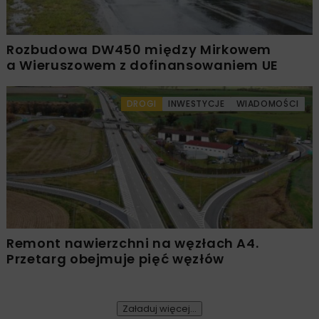
Rozbudowa DW450 między Mirkowem
a Wieruszowem z dofinansowaniem UE
DROGI
INWESTYCJE
WIADOMOŚCI
Remont nawierzchni na węzłach A4.
Przetarg obejmuje pięć węzłów
Załaduj więcej...