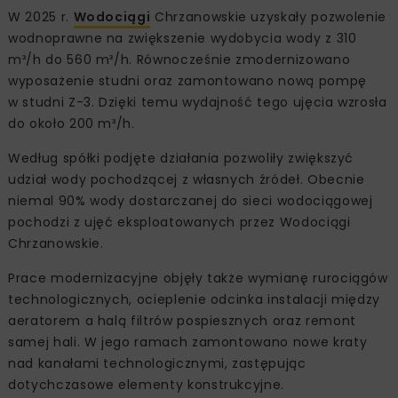
W 2025 r.
Wodociągi
Chrzanowskie uzyskały pozwolenie
wodnoprawne na zwiększenie wydobycia wody z 310
m³/h do 560 m³/h. Równocześnie zmodernizowano
wyposażenie studni oraz zamontowano nową pompę
w studni Z-3. Dzięki temu wydajność tego ujęcia wzrosła
do około 200 m³/h.
Według spółki podjęte działania pozwoliły zwiększyć
udział wody pochodzącej z własnych źródeł. Obecnie
niemal 90% wody dostarczanej do sieci wodociągowej
pochodzi z ujęć eksploatowanych przez Wodociągi
Chrzanowskie.
Prace modernizacyjne objęły także wymianę rurociągów
technologicznych, ocieplenie odcinka instalacji między
aeratorem a halą filtrów pospiesznych oraz remont
samej hali. W jego ramach zamontowano nowe kraty
nad kanałami technologicznymi, zastępując
dotychczasowe elementy konstrukcyjne.