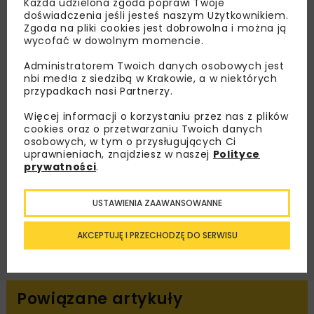
Lubisz wiedzieć więcej?
Każda udzielona zgoda poprawi Twoje
doświadczenia jeśli jesteś naszym Użytkownikiem.
Zgoda na pliki cookies jest dobrowolna i można ją
Zapisz się do newslettera aby otrzymywać od
wycofać w dowolnym momencie.
nas najlepsze informacje branżowe,
zaproszenia na wydarzenia, atrakcyjne oferty i
Administratorem Twoich danych osobowych jest
nbi med!a z siedzibą w Krakowie, a w niektórych
dedykowane akcje specjalne.
przypadkach nasi Partnerzy.
Więcej informacji o korzystaniu przez nas z plików
cookies oraz o przetwarzaniu Twoich danych
osobowych, w tym o przysługujących Ci
Zapoznałam/em się z
Polityką Prywatności
i
uprawnieniach, znajdziesz w naszej
Polityce
Regulaminem
oraz wyrażam zgodę na otrzymywanie na
prywatności
.
podany przeze mnie adres e-mail korespondencji
handlowej w postaci newslettera.
USTAWIENIA ZAAWANSOWANNE
ZAPISZ MNIE
AKCEPTUJĘ I PRZECHODZĘ DO SERWISU
Powiązane artykuły