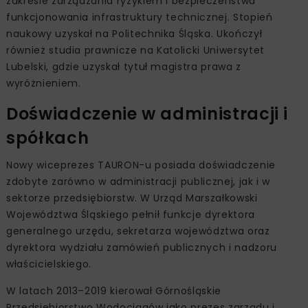
zakresie zarządzania ryzykiem i bezpieczeństwa
funkcjonowania infrastruktury technicznej. Stopień
naukowy uzyskał na Politechnika Śląska. Ukończył
również studia prawnicze na Katolicki Uniwersytet
Lubelski, gdzie uzyskał tytuł magistra prawa z
wyróżnieniem.
Doświadczenie w administracji i
spółkach
Nowy wiceprezes TAURON-u posiada doświadczenie
zdobyte zarówno w administracji publicznej, jak i w
sektorze przedsiębiorstw. W Urząd Marszałkowski
Województwa Śląskiego pełnił funkcje dyrektora
generalnego urzędu, sekretarza województwa oraz
dyrektora wydziału zamówień publicznych i nadzoru
właścicielskiego.
W latach 2013–2019 kierował Górnośląskie
Przedsiębiorstwo Wodociągów jako prezes zarządu i