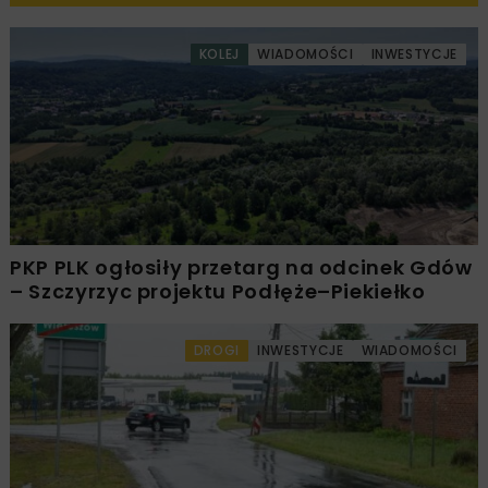
KOLEJ
WIADOMOŚCI
INWESTYCJE
PKP PLK ogłosiły przetarg na odcinek Gdów
– Szczyrzyc projektu Podłęże–Piekiełko
DROGI
INWESTYCJE
WIADOMOŚCI