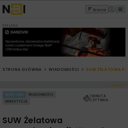
Branże
REKLAMA
STRONA GŁÓWNA
WIADOMOŚCI
SUW ŻELATOWA PO
< Cofnij
WOD-KAN
WIADOMOŚCI
1 MINUTA
CZYTANIA
INWESTYCJE
SUW Żelatowa