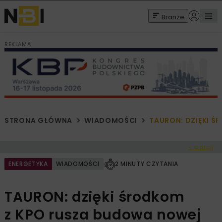
Branże
REKLAMA
STRONA GŁÓWNA
WIADOMOŚCI
TAURON: DZIĘKI 
< Cofnij
ENERGETYKA
WIADOMOŚCI
2 MINUTY CZYTANIA
TAURON: dzięki środkom
z KPO rusza budowa nowej