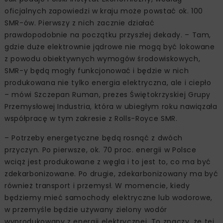
oficjalnych zapowiedzi w kraju może powstać ok. 100
SMR-ów. Pierwszy z nich zacznie działać
prawdopodobnie na początku przyszłej dekady. – Tam,
gdzie duże elektrownie jądrowe nie mogą być lokowane
z powodu obiektywnych wymogów środowiskowych,
SMR-y będą mogły funkcjonować i będzie w nich
produkowana nie tylko energia elektryczna, ale i ciepło
– mówi Szczepan Ruman, prezes Świętokrzyskiej Grupy
Przemysłowej Industria, która w ubiegłym roku nawiązała
współpracę w tym zakresie z Rolls-Royce SMR.
– Potrzeby energetyczne będą rosnąć z dwóch
przyczyn. Po pierwsze, ok. 70 proc. energii w Polsce
wciąż jest produkowane z węgla i to jest to, co ma być
zdekarbonizowane. Po drugie, zdekarbonizowany ma być
również transport i przemysł. W momencie, kiedy
będziemy mieć samochody elektryczne lub wodorowe,
w przemyśle będzie używany zielony wodór
wyprodukowany z energii elektrycznej. To znaczy, że tej