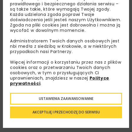
prawidłowego i bezpiecznego działania serwisu –
są także takie, które wymagają Twojej zgody.
Każda udzielona zgoda poprawi Twoje
doświadczenia jeśli jesteś naszym Użytkownikiem.
Zgoda na pliki cookies jest dobrowolna i można ją
Lubisz wiedzieć więcej?
wycofać w dowolnym momencie.
Zapisz się do newslettera aby otrzymywać od
Administratorem Twoich danych osobowych jest
nbi med!a z siedzibą w Krakowie, a w niektórych
nas najlepsze informacje branżowe,
przypadkach nasi Partnerzy.
zaproszenia na wydarzenia, atrakcyjne oferty i
dedykowane akcje specjalne.
Więcej informacji o korzystaniu przez nas z plików
cookies oraz o przetwarzaniu Twoich danych
osobowych, w tym o przysługujących Ci
uprawnieniach, znajdziesz w naszej
Polityce
prywatności
.
Zapoznałam/em się z
Polityką Prywatności
i
Regulaminem
oraz wyrażam zgodę na otrzymywanie na
podany przeze mnie adres e-mail korespondencji
USTAWIENIA ZAAWANSOWANNE
handlowej w postaci newslettera.
AKCEPTUJĘ I PRZECHODZĘ DO SERWISU
ZAPISZ MNIE