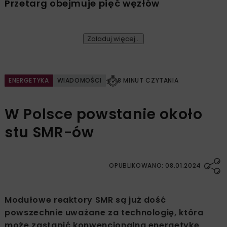
Przetarg obejmuje pięć węzłów
Załaduj więcej...
ENERGETYKA
WIADOMOŚCI
8 MINUT CZYTANIA
W Polsce powstanie około
stu SMR-ów
OPUBLIKOWANO: 08.01.2024
Modułowe reaktory SMR są już dość
powszechnie uważane za technologię, która
może zastąpić konwencjonalną energetykę