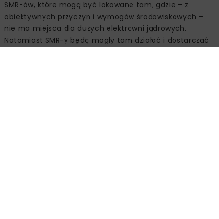
SMR-ów, które mogą być lokowane tam, gdzie – z
obiektywnych przyczyn i wymogów środowiskowych –
nie ma miejsca dla dużych elektrowni jądrowych.
Natomiast SMR-y będą mogły tam działać i dostarczać
nie tylko energię, ale i ciepło.
SMR-y (Small Modular Reactors) są już dość
powszechnie uważane za technologię przyszłości, która
może zastąpić konwencjonalną energetykę. W
technologię tę inwestuje kilkanaście państw z całego
świata – poza USA i Kanadą także m.in. Wielka Brytania,
Francja, Szwecja, Dania, Czechy, Estonia, Belgia, Litwa,
Bułgaria, Rumunia i Rosja. Według danych, które podaje
Polski Instytut Ekonomiczny, obecnie na świecie
rozwijanych jest ponad 70 projektów różnych reaktorów
SMR (większość z nich jest ciągle na etapie
projektowania – koncepcyjnego lub zaawansowanego).
– Mam wrażenie, że w ostatnim czasie prawie
codziennie w gazetach czytamy o nowym projekcie SMR