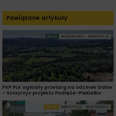
Powiązane artykuły
KOLEJ
WIADOMOŚCI
INWESTYCJE
PKP PLK ogłosiły przetarg na odcinek Gdów
– Szczyrzyc projektu Podłęże–Piekiełko
DROGI
INWESTYCJE
WIADOMOŚCI